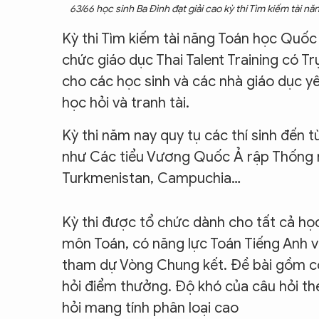
63/66 học sinh Ba Đình đạt giải cao kỳ thi Tìm kiếm tài n
Kỳ thi Tìm kiếm tài năng Toán học Quốc
chức giáo dục Thai Talent Training có T
cho các học sinh và các nhà giáo dục yê
học hỏi và tranh tài.
Kỳ thi năm nay quy tụ các thí sinh đến t
như Các tiểu Vương Quốc Ả rập Thống nhấ
Turkmenistan, Campuchia…
Kỳ thi được tổ chức dành cho tất cả học 
môn Toán, có năng lực Toán Tiếng Anh v
tham dự Vòng Chung kết. Đề bài gồm có 
hỏi điểm thưởng. Độ khó của câu hỏi t
hỏi mang tính phân loại cao