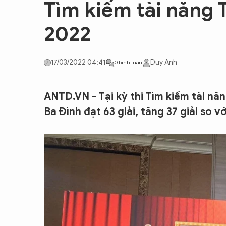
Tìm kiếm tài năng 
CON ĐƯỜNG KHỞI NGHIỆP
2022
17/03/2022 04:41
Duy Anh
0 bình luận
ANTD.VN - Tại kỳ thi Tìm kiếm tài n
Ba Đình đạt 63 giải, tăng 37 giải so v