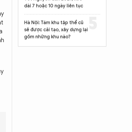
dài 7 hoặc 10 ngày liên tục
ày
át
Hà Nội: Tám khu tập thể cũ
sẽ được cải tạo, xây dựng lại
a
gồm những khu nào?
nh
uy