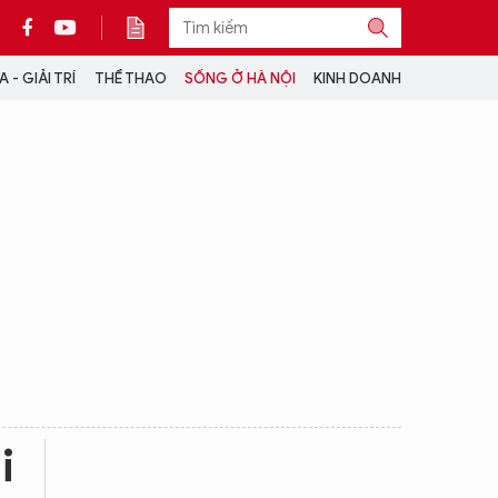
 - GIẢI TRÍ
THỂ THAO
SỐNG Ở HÀ NỘI
KINH DOANH
THÔNG TIN THÊM
CỘNG TÁC VỚI ANTĐ
TRA CỨU XE
HOTLINE: 032 9907 579
i