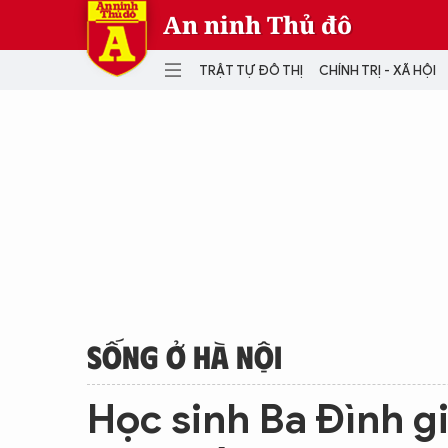
An ninh Thủ đô
TRẬT TỰ ĐÔ THỊ
CHÍNH TRỊ - XÃ HỘI
DANH MỤC
TRẬT TỰ ĐÔ THỊ
CHÍ
THẾ GIỚI
PH
Quân sự
THÀNH PHỐ THÔNG MINH
VĂ
THỂ THAO
SỐ
KINH DOANH
MU
SỐNG Ở HÀ NỘI
Học sinh Ba Đình gi