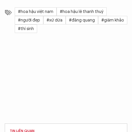
#hoa hậu việt nam
#hoa hậu lê thanh thuý
#người đẹp
#xứ dừa
#đăng quang
#giám khảo
#thí sinh
TIN LIÊN QUAN