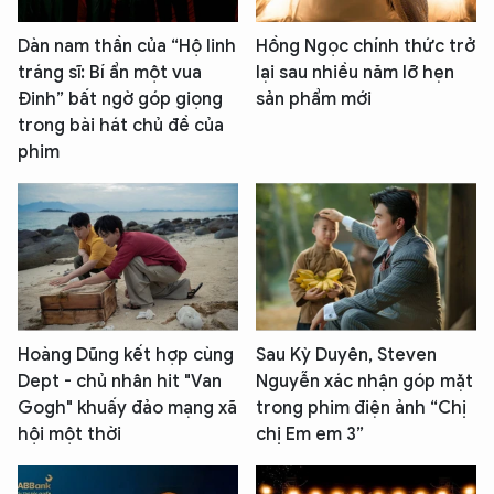
Dàn nam thần của “Hộ linh
Hồng Ngọc chính thức trở
tráng sĩ: Bí ẩn một vua
lại sau nhiều năm lỡ hẹn
Đinh” bất ngờ góp giọng
sản phẩm mới
trong bài hát chủ đề của
phim
Hoàng Dũng kết hợp cùng
Sau Kỳ Duyên, Steven
Dept - chủ nhân hit "Van
Nguyễn xác nhận góp mặt
Gogh" khuấy đảo mạng xã
trong phim điện ảnh “Chị
hội một thời
chị Em em 3”