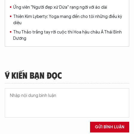
Ứng viên "Người đẹp xứ Dừa" rạng ngời với áo dài
Thiên Kim Lyberty: Yoga mang đến cho tôi những điều kỳ
diệu
Thu Thảo trắng tay rời cuộc thi Hoa hậu châu Á Thái Bình
Dương
Ý KIẾN BẠN ĐỌC
XIN CHÀO,
TÔI LÀ CHATBOT CỦA
Hãy hỏi tôi bất kỳ điều gì bạn cần biết về
An Ninh Thủ Đô nhé. Tôi sẵn sàng hỗ trợ!
GỬI BÌNH LUẬN