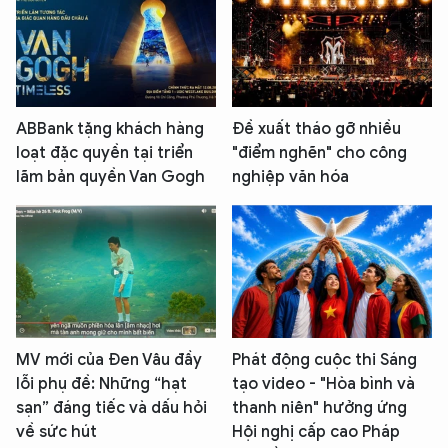
ABBank tặng khách hàng
Đề xuất tháo gỡ nhiều
loạt đặc quyền tại triển
"điểm nghẽn" cho công
lãm bản quyền Van Gogh
nghiệp văn hóa
MV mới của Đen Vâu đầy
Phát động cuộc thi Sáng
lỗi phụ đề: Những “hạt
tạo video - "Hòa bình và
sạn” đáng tiếc và dấu hỏi
thanh niên" hưởng ứng
về sức hút
Hội nghị cấp cao Pháp