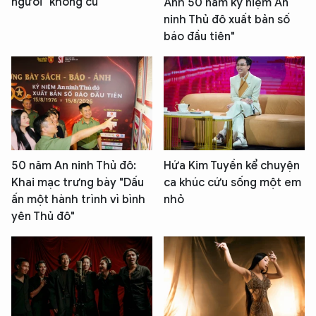
người "không cũ"
Ảnh 50 năm kỷ niệm An
ninh Thủ đô xuất bản số
báo đầu tiên"
50 năm An ninh Thủ đô:
Hứa Kim Tuyền kể chuyện
Khai mạc trưng bày "Dấu
ca khúc cứu sống một em
ấn một hành trình vì bình
nhỏ
yên Thủ đô"