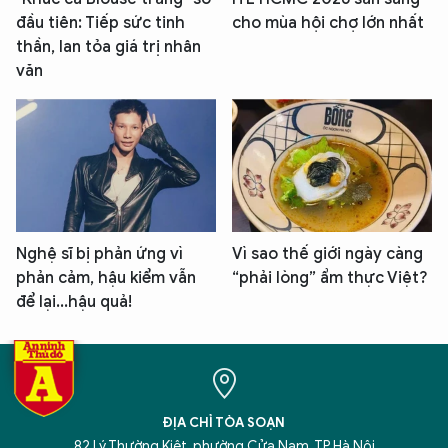
đầu tiên: Tiếp sức tinh
cho mùa hội chợ lớn nhất
thần, lan tỏa giá trị nhân
văn
Nghệ sĩ bị phản ứng vì
Vì sao thế giới ngày càng
phản cảm, hậu kiểm vẫn
“phải lòng” ẩm thực Việt?
để lại...hậu quả!
ĐỊA CHỈ TÒA SOẠN
82 Lý Thường Kiệt, phường Cửa Nam, TP Hà Nội