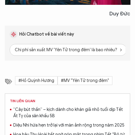
Duy Đức
Hỏi Chatbot về bài viết này
Chi phí sản xuất MV 'Yên Tử trong đêm' là bao nhiêu?
S
XIN CHÀO,
TÔI LÀ CHATBOT CỦA
#Hồ Quỳnh Hương
#MV "Yên Tử trong đêm"
Hãy hỏi tôi bất kỳ điều gì bạn cần biết về
An Ninh Thủ Đô nhé. Tôi sẵn sàng hỗ trợ!
TIN LIÊN QUAN
“Cây bút thần” – kịch dành cho khán giả nhỏ tuổi dịp Tết
Ất Tỵ của sân khấu 5B
Diệu Nhi hứa hẹn trở lại với màn ảnh rộng trong năm 2025
Hoa hậu Thu Hoài bất ngờ góp mặt trong phim Tết "Bộ tứ