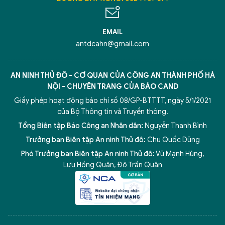
EMAIL
antdcahn@gmail.com
AN NINH THỦ ĐÔ - CƠ QUAN CỦA CÔNG AN THÀNH PHỐ HÀ
NỘI - CHUYÊN TRANG CỦA BÁO CAND
Giấy phép hoạt động báo chí số 08/GP-BTTTT, ngày 5/1/2021
của Bộ Thông tin và Truyền thông.
Tổng Biên tập Báo Công an Nhân dân:
Nguyễn Thanh Bình
Trưởng ban Biên tập An ninh Thủ đô:
Chu Quốc Dũng
Phó Trưởng ban Biên tập An ninh Thủ đô:
Vũ Mạnh Hùng
,
Lưu Hồng Quân
,
Đỗ Trần Quân
5 điểm nghẽn của Hà Nội
giải pháp xử lý điểm nghẽn của