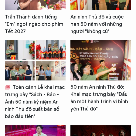
Trấn Thành dành tiếng
An ninh Thủ đô và cuộc
"Em" ngọt ngào cho phim
hẹn 50 năm với những
Tết 2027
người "không cũ"
50 năm An ninh Thủ đô:
Toàn cảnh Lễ khai mạc
Khai mạc trưng bày "Dấu
trưng bày "Sách - Báo -
ấn một hành trình vì bình
Ảnh 50 năm kỷ niệm An
yên Thủ đô"
ninh Thủ đô xuất bản số
báo đầu tiên"