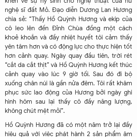
khen về sự hy sinh cho nghệ thuật của nữ
nghệ sĩ đất Mỏ. Đạo diễn Dương Lan Hương
chia sẻ: “Thấy Hồ Quỳnh Hương và ekip của
cô leo lên đến Đỉnh Chùa đồng một cách
khoẻ khoắn và đầy nhiệt huyết tôi cảm thấy
yên tâm hơn và có động lực cho thực hiện tốt
hơn cảnh quay. Ngày quay đầu tiên, trời rét
“cắt da cắt thịt” và Hồ Quỳnh Hương kết thúc
cảnh quay vào lúc 9 giờ tối. Sau đó đi bộ
xuống chân núi là gần nửa đêm. Tôi rất khâm
phục sức lao động của Hương bởi ngày ghi
hình hôm sau lại thấy cô đầy năng lượng,
không chút mệt mỏi”.
Hồ Quỳnh Hương đã có một năm trở lại đầy
hiệu quả với việc phát hành 2 sản phẩm âm