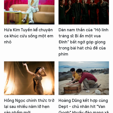
Hứa Kim Tuyền kể chuyện
Dàn nam thần của “Hộ linh
ca khúc cứu sống một em
tráng sĩ: Bí ẩn một vua
nhỏ
Đinh” bất ngờ góp giọng
trong bài hát chủ đề của
phim
Hồng Ngọc chính thức trở
Hoàng Dũng kết hợp cùng
lại sau nhiều năm lỡ hẹn
Dept - chủ nhân hit "Van
sản phẩm mới
Gogh" khuấy đảo mạng xã