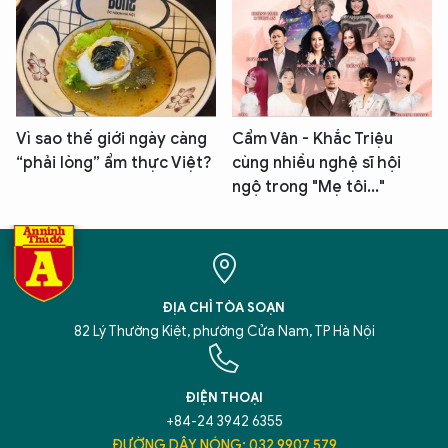
Vì sao thế giới ngày càng
Cẩm Vân - Khắc Triệu
“phải lòng” ẩm thực Việt?
cùng nhiều nghệ sĩ hội
ngộ trong "Mẹ tôi..."
ĐỊA CHỈ TÒA SOẠN
82 Lý Thường Kiệt, phường Cửa Nam, TP Hà Nội
ĐIỆN THOẠI
+84-24 3942 6355
ĐƯỜNG DÂY NÓNG: 032 9907 579