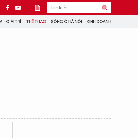
 - GIẢI TRÍ
THỂ THAO
SỐNG Ở HÀ NỘI
KINH DOANH
THÔNG TIN THÊM
CỘNG TÁC VỚI ANTĐ
TRA CỨU XE
HOTLINE: 032 9907 579