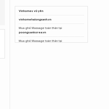
Vinhomes vũ yên
ủa Bình Phước có điểm gì đặc biệt?
Mối quan hệ giữa HLV Park 
vinhomehalongxanh.vn
Mua ghế Massage toàn thân tại
poongsankorea.vn
Mua ghế Massage toàn thân tại
poongsankorea.vn
Shop nước hoa chính hãng
Tprofumo.com