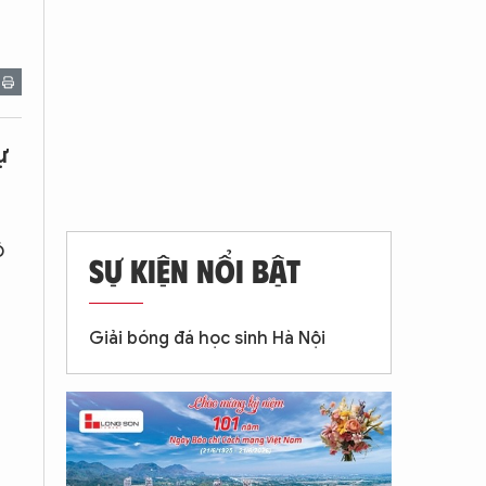
ự
ộ
SỰ KIỆN NỔI BẬT
Giải bóng đá học sinh Hà Nội