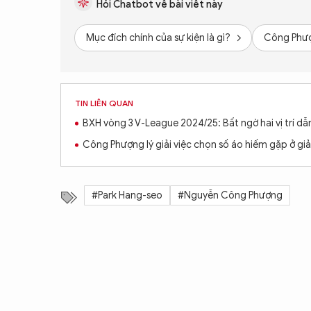
Hỏi Chatbot về bài viết này
Mục đích chính của sự kiện là gì?
Công Phượn
TIN LIÊN QUAN
BXH vòng 3 V-League 2024/25: Bất ngờ hai vị trí dẫ
Công Phượng lý giải việc chọn số áo hiếm gặp ở gi
#Park Hang-seo
#Nguyễn Công Phượng