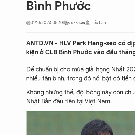
Bình Phước
CON ĐƯỜNG KHỞI NGHIỆP
01/10/2024 05:10
Tiểu Lam
0 bình luận
ANTD.VN - HLV Park Hang-seo có dịp
kiện ở CLB Bình Phước vào đầu tháng
Để chuẩn bị cho mùa giải hạng Nhất 20
nhiều tân binh, trong đó nổi bật có t
Không những thế, đội bóng này còn chuẩ
Nhật Bản đầu tiên tại Việt Nam.