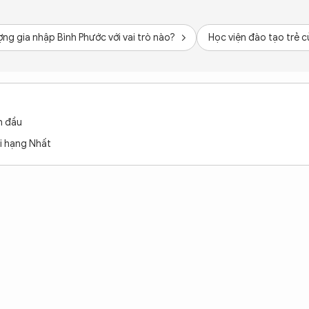
g gia nhập Bình Phước với vai trò nào?
Học viện đào tạo trẻ c
n đầu
ải hạng Nhất