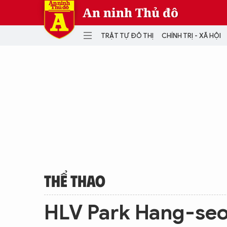
An ninh Thủ đô
TRẬT TỰ ĐÔ THỊ
CHÍNH TRỊ - XÃ HỘI
DANH MỤC
TRẬT TỰ ĐÔ THỊ
CHÍ
THẾ GIỚI
PH
Quân sự
THÀNH PHỐ THÔNG MINH
VĂ
THỂ THAO
SỐ
KINH DOANH
MU
THỂ THAO
HLV Park Hang-seo