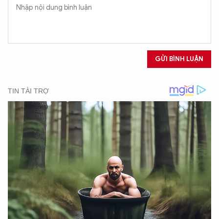
GỬI BÌNH LUẬN
XIN CHÀO,
TÔI LÀ CHATBOT CỦA
Hãy hỏi tôi bất kỳ điều gì bạn cần biết về
An Ninh Thủ Đô nhé. Tôi sẵn sàng hỗ trợ!