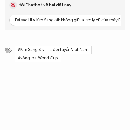
Hỏi Chatbot về bài viết này
Tại sao HLV Kim Sang-sik không giữ lại trợ lý cũ của thầy Park?
#Kim Sang Sik
#đội tuyển Việt Nam
#vòng loại World Cup