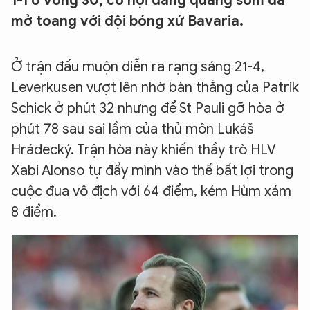
1-1 ở vòng 30, cơ hội đăng quang sớm đã
mở toang với đội bóng xứ Bavaria.
Ở trận đấu muộn diễn ra rạng sáng 21-4,
Leverkusen vượt lên nhờ bàn thắng của Patrik
Schick ở phút 32 nhưng để St Pauli gỡ hòa ở
phút 78 sau sai lầm của thủ môn Lukáš
Hrádecký. Trận hòa này khiến thầy trò HLV
Xabi Alonso tự đẩy mình vào thế bất lợi trong
cuộc đua vô địch với 64 điểm, kém Hùm xám
8 điểm.