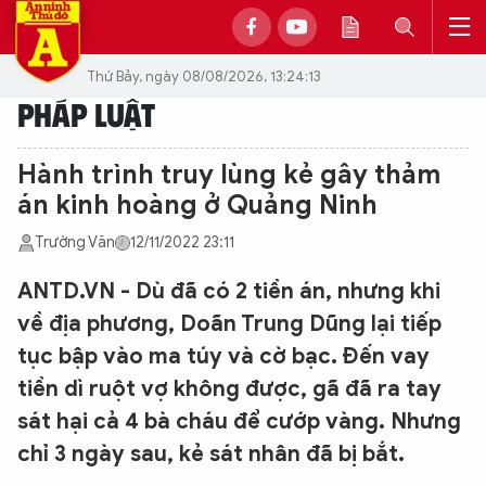
Thứ Bảy, ngày 08/08/2026, 13:24:13
PHÁP LUẬT
Hành trình truy lùng kẻ gây thảm
án kinh hoàng ở Quảng Ninh
Trường Văn
12/11/2022 23:11
ANTD.VN - Dù đã có 2 tiền án, nhưng khi
về địa phương, Doãn Trung Dũng lại tiếp
tục bập vào ma túy và cờ bạc. Đến vay
tiền dì ruột vợ không được, gã đã ra tay
sát hại cả 4 bà cháu để cướp vàng. Nhưng
chỉ 3 ngày sau, kẻ sát nhân đã bị bắt.