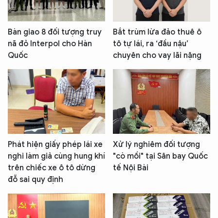
Bàn giao 8 đối tượng truy
Bắt trùm lừa đảo thuê ô
nã đỏ Interpol cho Hàn
tô tự lái, ra ‘đầu nậu’
Quốc
chuyên cho vay lãi nặng
Phát hiện giấy phép lái xe
Xử lý nghiêm đối tượng
nghi làm giả cùng hung khí
"cò mồi" tại Sân bay Quốc
trên chiếc xe ô tô dừng
tế Nội Bài
đỗ sai quy định