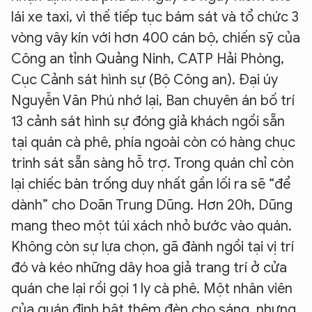
lái xe taxi, vì thế tiếp tục bám sát và tổ chức 3
vòng vây kín với hơn 400 cán bộ, chiến sỹ của
Công an tỉnh Quảng Ninh, CATP Hải Phòng,
Cục Cảnh sát hình sự (Bộ Công an). Đại úy
Nguyễn Văn Phú nhớ lại, Ban chuyên án bố trí
13 cảnh sát hình sự đóng giả khách ngồi sẵn
tại quán cà phê, phía ngoài còn có hàng chục
trinh sát sẵn sàng hỗ trợ. Trong quán chỉ còn
lại chiếc bàn trống duy nhất gần lối ra sẽ “để
dành” cho Doãn Trung Dũng. Hơn 20h, Dũng
mang theo một túi xách nhỏ bước vào quán.
Không còn sự lựa chọn, gã đành ngồi tại vị trí
đó và kéo những dây hoa giả trang trí ở cửa
quán che lại rồi gọi 1 ly cà phê. Một nhân viên
của quán định bật thêm đèn cho sáng, nhưng