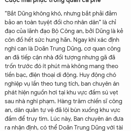
Cuộc mai phục trong quán cà phê
“Bắt Dũng không khó, nhưng bắt phải đảm
bảo an toàn tuyệt đối cho nhân dân” là chỉ
đạo của lãnh đạo Bộ Công an, bởi Dũng là kẻ
côn đồ hết sức hung hãn. Ngay khi xác định
nghi can là Doãn Trung Dũng, cơ quan công
an đã tiếp cận nhà đối tượng nhưng gã đã
trốn trước đó ít phút mà không mang theo
tiền bạc, điện thoại di động. Huy động chó
nghiệp vụ lần theo tung tích, ban chuyên án
phát hiện nguồn hơi tại khu vực đầm sú vẹt
sau nhà nghi phạm. Hàng trăm chiến sĩ công
an, dân quân tự vệ đã lội bùn xuống khu vực
đầm để truy tìm. Lúc này, Ban chuyên án đưa
ra nhận định, có thể Doãn Trung Dũng với tài