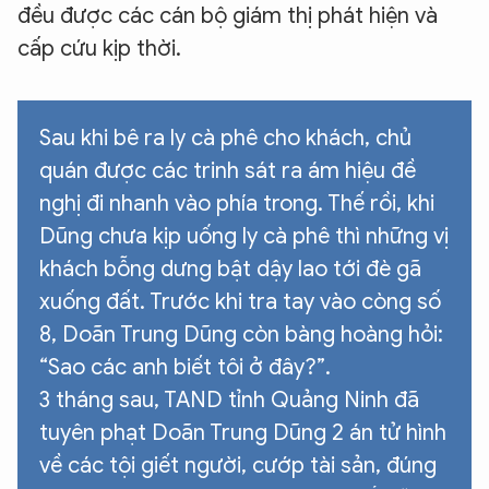
đều được các cán bộ giám thị phát hiện và
cấp cứu kịp thời.
XIN CHÀO,
TÔI LÀ CHATBOT CỦA
Sau khi bê ra ly cà phê cho khách, chủ
quán được các trinh sát ra ám hiệu đề
Hãy hỏi tôi bất kỳ điều gì bạn cần biết về
nghị đi nhanh vào phía trong. Thế rồi, khi
An Ninh Thủ Đô nhé. Tôi sẵn sàng hỗ trợ!
Dũng chưa kịp uống ly cà phê thì những vị
khách bỗng dưng bật dậy lao tới đè gã
xuống đất. Trước khi tra tay vào còng số
8, Doãn Trung Dũng còn bàng hoàng hỏi:
“Sao các anh biết tôi ở đây?”.
3 tháng sau, TAND tỉnh Quảng Ninh đã
tuyên phạt Doãn Trung Dũng 2 án tử hình
về các tội giết người, cướp tài sản, đúng