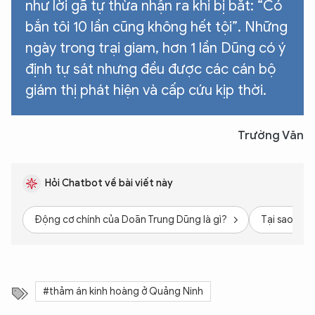
như lời gã tự thừa nhận ra khi bị bắt: “Có
bắn tôi 10 lần cũng không hết tội”. Những
ngày trong trại giam, hơn 1 lần Dũng có ý
định tự sát nhưng đều được các cán bộ
giám thị phát hiện và cấp cứu kịp thời.
Trường Văn
Hỏi Chatbot về bài viết này
Động cơ chính của Doãn Trung Dũng là gì?
Tại sao chó
#thảm án kinh hoàng ở Quảng Ninh