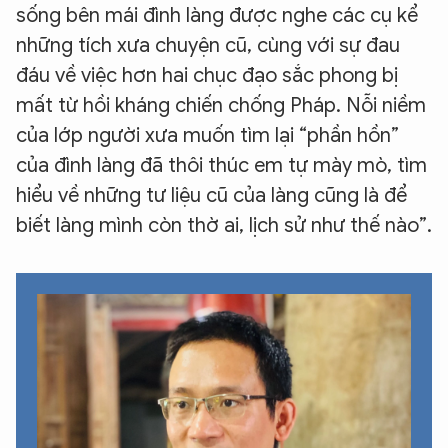
Hãy hỏi tôi bất kỳ điều gì bạn cần biết về
sống bên mái đình làng được nghe các cụ kể
An Ninh Thủ Đô nhé. Tôi sẵn sàng hỗ trợ!
những tích xưa chuyện cũ, cùng với sự đau
đáu về việc hơn hai chục đạo sắc phong bị
mất từ hồi kháng chiến chống Pháp. Nỗi niềm
của lớp người xưa muốn tìm lại “phần hồn”
của đình làng đã thôi thúc em tự mày mò, tìm
hiểu về những tư liệu cũ của làng cũng là để
biết làng mình còn thờ ai, lịch sử như thế nào”.