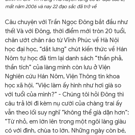
mất năm 2006 và nay 22 đạo sắc đã trở về
Câu chuyện với Trần Ngọc Đông bắt đầu như
thế! Và với Đông, thời điểm mới tròn 20 tuổi,
chân ướt chân ráo từ Vĩnh Phúc về Hà Nội
học đại học, “dắt lưng” chút kiến thức về Hán
Nôm tự học đã tìm lại danh sách “thần phả,
thần tích” của làng mình còn lưu ở Viện
Nghiên cứu Hán Nôm, Viện Thông tin khoa
học xã hội. “Việc làm ấy hình như hơi già so
với tuổi của mình?” - Chúng tôi hỏi Đông thì
câu trả lời đi kèm nụ cười của chàng trai ấy
XIN CHÀO,
vẫn theo lối suy nghĩ “không thể già dặn hơn”:
TÔI LÀ CHATBOT CỦA
“Từ nhỏ, em lớn lên trong một ngôi làng giàu
có với đình, chùa to lớn. Những ngày còn bé,