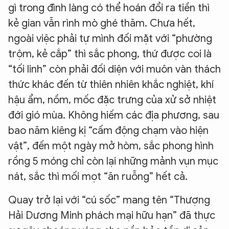
gì trong đình làng có thể hoán đổi ra tiền thì
kẻ gian vẫn rình mò ghé thăm. Chưa hết,
ngoài việc phải tự mình đối mặt với “phường
trộm, kẻ cắp” thì sắc phong, thứ được coi là
“tối linh” còn phải đối diện với muôn vàn thách
thức khác đến từ thiên nhiên khắc nghiệt, khí
hậu ẩm, nồm, mốc đặc trưng của xử sở nhiệt
đới gió mùa. Không hiếm các địa phương, sau
bao năm kiêng kị “cấm động chạm vào hiện
vật”, đến một ngày mở hòm, sắc phong hình
rồng 5 móng chỉ còn lại những mảnh vụn mục
nát, sắc thì mối mọt “ăn ruỗng” hết cả.
Quay trở lại với “cú sốc” mang tên “Thượng
Hải Dương Minh phách mại hữu hạn” đã thực