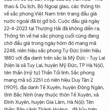
thao & Du lịch, Bộ Ngoại giao, các thông tin
về sắc phong Việt Nam trên trang đấu giá
nước ngoài đã bị gỡ bỏ. Cuộc đấu giá ngày
22-4-2023 tại Thượng Hải đã không diễn ra.
Thông tin về hai sắc phong cuối cùng đang
chờ đấu giá trong ngày hôm đó mang mã
2248, niên hiệu sắc phong Tự Đức (niên hiệu
1880 với địa danh trên sắc là Mỹ Đức - Tuy Lai
(hiện là xã Tuy Lai, huyện Mỹ Đức, TP Hà Nội),
tên thần (mỹ tự) Thần Tối linh. Sắc phong
mang mã số 2251 có niên hiệu Duy Tân 2
(1909), địa danh Tế Xuyên, huyện Đông Ngàn,
tỉnh Bắc Ninh (nay thuộc thôn Tế Xuyên, xã
Đình Xuyên, huyện Gia Lâm, Hà Nội); Tên
thần: Bản cảnh Thành Hoàng… đã hủy trên