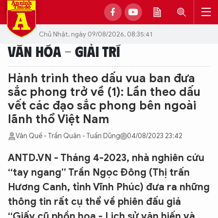
Chủ Nhật, ngày 09/08/2026, 08:35:41
VĂN HÓA - GIẢI TRÍ
Hành trình theo dấu vua ban đưa
sắc phong trở về (1): Lần theo dấu
vết các đạo sắc phong bên ngoài
lãnh thổ Việt Nam
Vân Quế - Trần Quân - Tuấn Dũng
04/08/2023 23:42
ANTD.VN - Tháng 4-2023, nhà nghiên cứu
“tay ngang” Trần Ngọc Đông (Thị trấn
Hương Canh, tỉnh Vĩnh Phúc) đưa ra những
thông tin rất cụ thể về phiên đấu giá
“Giấy cũ phồn hoa - Lịch sử văn hiến và