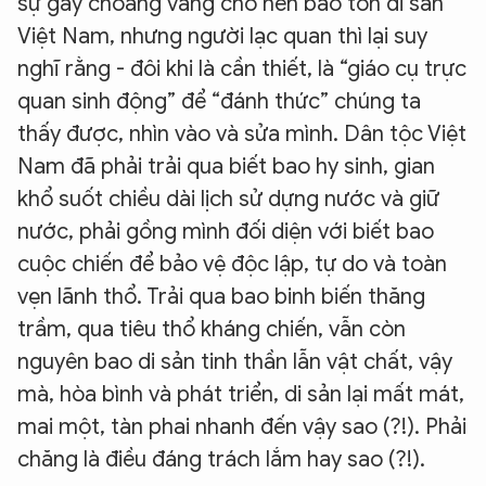
sự gây choáng váng cho nền bảo tồn di sản
Việt Nam, nhưng người lạc quan thì lại suy
nghĩ rằng - đôi khi là cần thiết, là “giáo cụ trực
quan sinh động” để “đánh thức” chúng ta
thấy được, nhìn vào và sửa mình. Dân tộc Việt
Nam đã phải trải qua biết bao hy sinh, gian
khổ suốt chiều dài lịch sử dựng nước và giữ
nước, phải gồng mình đối diện với biết bao
cuộc chiến để bảo vệ độc lập, tự do và toàn
vẹn lãnh thổ. Trải qua bao binh biến thăng
trầm, qua tiêu thổ kháng chiến, vẫn còn
nguyên bao di sản tinh thần lẫn vật chất, vậy
mà, hòa bình và phát triển, di sản lại mất mát,
mai một, tàn phai nhanh đến vậy sao (?!). Phải
chăng là điều đáng trách lắm hay sao (?!).