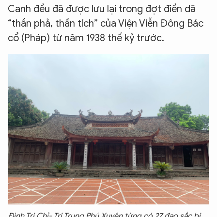
Canh đều đã được lưu lại trong đợt điền dã
“thần phả, thần tích” của Viện Viễn Đông Bác
cổ (Pháp) từ năm 1938 thế kỷ trước.
Đình Tri Chỉ- Tri Trung Phú Xuyên từng có 27 đạo sắc bị