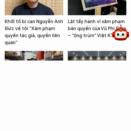
5 điểm nghẽn của Hà Nội
giải pháp xử lý điểm nghẽn của
Khởi tố bị can Nguyễn Anh
Lật tẩy hành vi xâm phạm
Đức về tội “Xâm phạm
bản quyền của Vũ Phi Điệp
quyền tác giả, quyền liên
– “ông trùm” Việt KTV
quan”
Buôn bán hơn 1.000 sản
Cặp vợ chồng quản lý
phẩm thời trang giả mạo
quán karaoke cung cấp
nhãn hiệu, người phụ nữ
dịch vụ "bay lắc" khép kín
bị khởi tố
lĩnh án tù