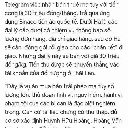
XIN CHÀO,
Telegram việc nhận bán thuê ma túy với tiền
TÔI LÀ CHATBOT CỦA
công là 30 triệu đồng/tháng, trả qua ứng
dụng Binace tiền ảo quốc tế. Dưới Hà là các
đại lý cấp dưới có nhiệm vụ thông báo số
Hãy hỏi tôi bất kỳ điều gì bạn cần biết về
An Ninh Thủ Đô nhé. Tôi sẵn sàng hỗ trợ!
lượng đơn hàng, địa chỉ giao hàng, sau đó Hà
sẽ cân, đóng gói rồi giao cho các “chân rết” đi
giao. Những đại lý này sẽ bán với giá 30 triệu
đồng/kg. Tiền thu được sẽ chuyển thẳng vào
tài khoản của đối tượng ở Thái Lan.
“Đây là vụ án mua bán trái phép ma túy số
lượng lớn, thủ đoạn tinh vi, nguy hiểm, hành vi
phạm tội của các bị can là đặc biệt nghiêm
trọng. Căn cứ tài liệu chứng cứ thu thập, đủ
cơ sở xác định Huỳnh Hữu Hoàng, Hoàng Văn