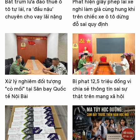
Bắt trùm lừa đảo thuê ô
Phát hiện giấy phép lái xe
tô tự lái, ra ‘đầu nậu’
nghi làm giả cùng hung khí
chuyên cho vay lãi nặng
trên chiếc xe ô tô dừng
đỗ sai quy định
Xử lý nghiêm đối tượng
Bị phạt 12,5 triệu đồng vì
"cò mồi" tại Sân bay Quốc
chia sẻ thông tin sai sự
tế Nội Bài
thật trên mạng xã hội