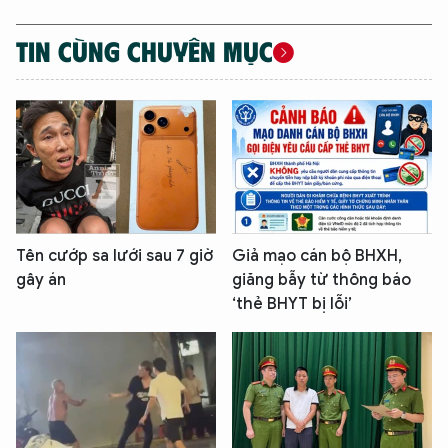
TIN CÙNG CHUYÊN MỤC
Tên cướp sa lưới sau 7 giờ
Giả mạo cán bộ BHXH,
gây án
giăng bẫy từ thông báo
‘thẻ BHYT bị lỗi’