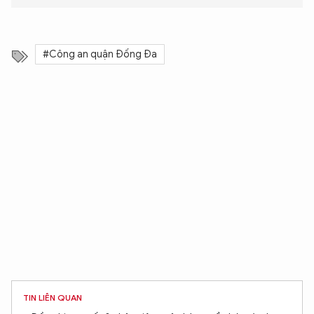
#Công an quận Đống Đa
TIN LIÊN QUAN