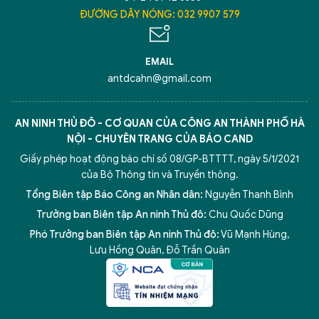
ĐƯỜNG DÂY NÓNG: 032 9907 579
EMAIL
antdcahn@gmail.com
AN NINH THỦ ĐÔ - CƠ QUAN CỦA CÔNG AN THÀNH PHỐ HÀ
NỘI - CHUYÊN TRANG CỦA BÁO CAND
Giấy phép hoạt động báo chí số 08/GP-BTTTT, ngày 5/1/2021
của Bộ Thông tin và Truyền thông.
Tổng Biên tập Báo Công an Nhân dân:
Nguyễn Thanh Bình
Trưởng ban Biên tập An ninh Thủ đô:
Chu Quốc Dũng
Phó Trưởng ban Biên tập An ninh Thủ đô:
Vũ Mạnh Hùng
,
Lưu Hồng Quân
,
Đỗ Trần Quân
5 điểm nghẽn của Hà Nội
giải pháp xử lý điểm nghẽn của