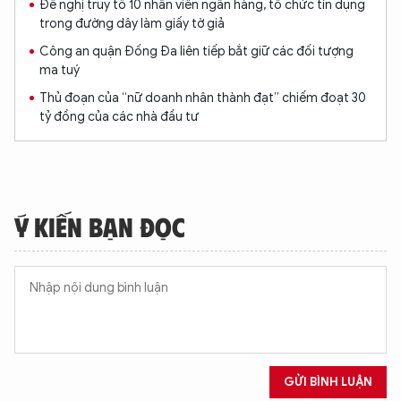
Đề nghị truy tố 10 nhân viên ngân hàng, tổ chức tín dụng
trong đường dây làm giấy tờ giả
Công an quận Đống Đa liên tiếp bắt giữ các đối tượng
ma tuý
Thủ đoạn của “nữ doanh nhân thành đạt” chiếm đoạt 30
tỷ đồng của các nhà đầu tư
XIN CHÀO,
TÔI LÀ CHATBOT CỦA
Ý KIẾN BẠN ĐỌC
Hãy hỏi tôi bất kỳ điều gì bạn cần biết về
An Ninh Thủ Đô nhé. Tôi sẵn sàng hỗ trợ!
GỬI BÌNH LUẬN