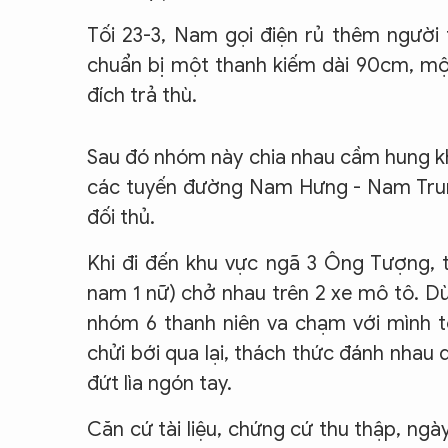
Tối 23-3, Nam gọi điện rủ thêm người
chuẩn bị một thanh kiếm dài 90cm, mộ
đích trả thù.
Sau đó nhóm này chia nhau cầm hung khí 
các tuyến đường Nam Hưng - Nam Trun
đối thủ.
Khi đi đến khu vực ngã 3 Ông Tượng, t
nam 1 nữ) chở nhau trên 2 xe mô tô. D
nhóm 6 thanh niên va chạm với mình t
chửi bới qua lại, thách thức đánh nhau
đứt lìa ngón tay.
Căn cứ tài liệu, chứng cứ thu thập, ngà