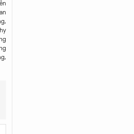
yễn
han
ng,
Thy
ang
ng
ng,
n biết?
Các đối tượng đã sử dụng hung khí gì trong vụ ẩu đả?