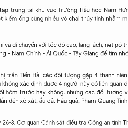
 tập trung tại khu vực Trường Tiểu học Nam Hư
t kiếm ống cùng nhiều vỏ chai thủy tinh nhằm 
và di chuyển với tốc độ cao, lạng lách, nẹt pô t
g - Nam Chính - Ái Quốc - Tây Giang để tìm nh
hị trấn Tiền Hải các đối tượng gặp 4 thanh niên
ù không xác định được 4 người này có liên quan 
ối hôm trước hay không, nhưng các đối tượng 
 dẫn đến xô xát, ẩu đả. Hậu quả, Phạm Quang Tình
y 26-3, Cơ quan Cảnh sát điều tra Công an tỉnh T