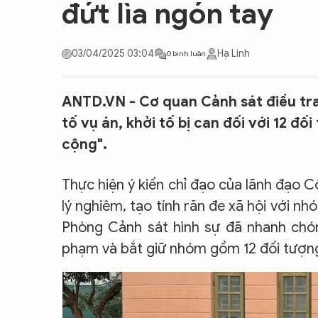
đứt lìa ngón tay
CON ĐƯỜNG KHỞI NGHIỆP
03/04/2025 03:04
Hạ Linh
0 bình luận
ANTD.VN - Cơ quan Cảnh sát điều tra 
tố vụ án, khởi tố bị can đối với 12 đố
cộng".
Thực hiện ý kiến chỉ đạo của lãnh đạo Cô
lý nghiêm, tạo tính răn đe xã hội với nh
Phòng Cảnh sát hình sự đã nhanh chóng
phạm và bắt giữ nhóm gồm 12 đối tượng t