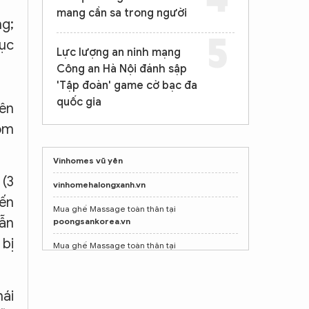
mang cần sa trong người
ng;
mục
Lực lượng an ninh mạng
Công an Hà Nội đánh sập
'Tập đoàn' game cờ bạc đa
quốc gia
rên
óm
Vinhomes vũ yên
 (3
vinhomehalongxanh.vn
đến
Mua ghế Massage toàn thân tại
vẫn
poongsankorea.vn
 bị
Mua ghế Massage toàn thân tại
poongsankorea.vn
Shop nước hoa chính hãng
Tprofumo.com
hái