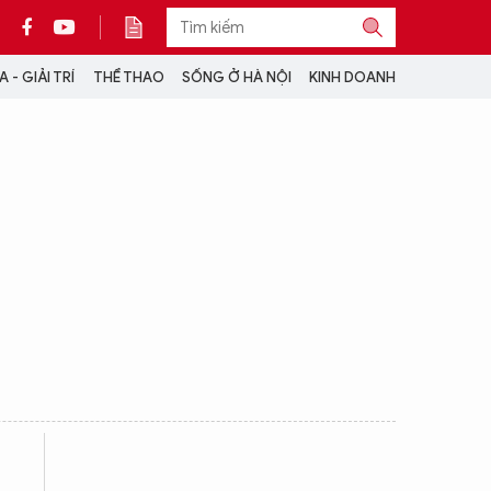
 - GIẢI TRÍ
THỂ THAO
SỐNG Ở HÀ NỘI
KINH DOANH
THÔNG TIN THÊM
CỘNG TÁC VỚI ANTĐ
TRA CỨU XE
HOTLINE: 032 9907 579