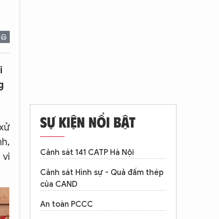
i
g
SỰ KIỆN NỔI BẬT
 xử
nh,
Cảnh sát 141 CATP Hà Nội
 vi
Cảnh sát Hình sự - Quả đấm thép
của CAND
An toàn PCCC