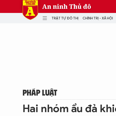
An ninh Thủ đô
TRẬT TỰ ĐÔ THỊ
CHÍNH TRỊ - XÃ HỘI
DANH MỤC
TRẬT TỰ ĐÔ THỊ
CHÍ
THẾ GIỚI
PH
Quân sự
THÀNH PHỐ THÔNG MINH
VĂ
THỂ THAO
SỐ
KINH DOANH
MU
PHÁP LUẬT
Hai nhóm ẩu đả kh