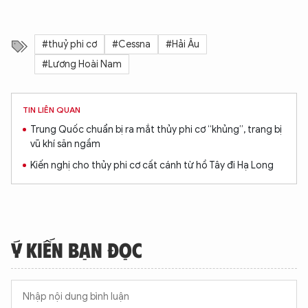
#thuỷ phi cơ
#Cessna
#Hải Âu
#Lương Hoài Nam
TIN LIÊN QUAN
Trung Quốc chuẩn bị ra mắt thủy phi cơ “khủng”, trang bị
vũ khí săn ngầm
Kiến nghị cho thủy phi cơ cất cánh từ hồ Tây đi Hạ Long
Ý KIẾN BẠN ĐỌC