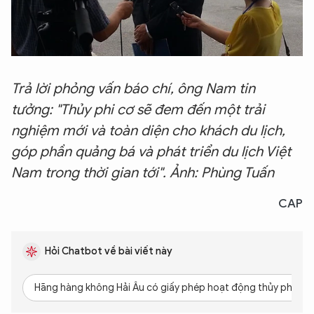
Trả lời phỏng vấn báo chí, ông Nam tin
tưởng: "Thủy phi cơ sẽ đem đến một trải
XIN CHÀO,
nghiệm mới và toàn diện cho khách du lịch,
TÔI LÀ CHATBOT CỦA
góp phần quảng bá và phát triển du lịch Việt
Nam trong thời gian tới". Ảnh: Phùng Tuấn
Hãy hỏi tôi bất kỳ điều gì bạn cần biết về
An Ninh Thủ Đô nhé. Tôi sẵn sàng hỗ trợ!
CAP
Hỏi Chatbot về bài viết này
Hãng hàng không Hải Âu có giấy phép hoạt động thủy phi cơ