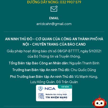
ĐƯỜNG DÂY NÓNG: 032 9907 579
EMAIL
antdcahn@gmail.com
AN NINH THỦ ĐÔ - CƠ QUAN CỦA CÔNG AN THÀNH PHỐ HÀ
NỘI - CHUYÊN TRANG CỦA BÁO CAND
Giấy phép hoạt động báo chí số 08/GP-BTTTT, ngày 5/1/2021
của Bộ Thông tin và Truyền thông.
Tổng Biên tập Báo Công an Nhân dân:
Nguyễn Thanh Bình
Trưởng ban Biên tập An ninh Thủ đô:
Chu Quốc Dũng
Phó Trưởng ban Biên tập An ninh Thủ đô:
Vũ Mạnh Hùng
,
5 điểm nghẽn của Hà Nội
giải pháp xử lý điểm nghẽn của
Lưu Hồng Quân
,
Đỗ Trần Quân