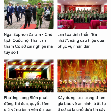
Ngài Sophon Zaram - Chủ
Lan tỏa tinh thần “Ba
tịch Quốc hội Thái Lan
nhất”, nâng cao hiệu quả
thăm Cơ sở cai nghiện ma
phục vụ nhân dân
túy số 1
Phường Long Biên phát
Xây dựng lực lượng tham
động thi đua, quyết tâm
gia bảo vệ an ninh, trật tự
giữ vững bình yên địa bàn
ở cơ sở là chỗ dựa tin cậy