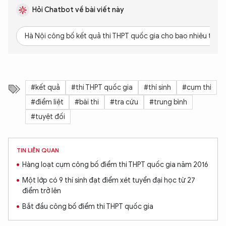
Hỏi Chatbot về bài viết này
Hà Nội công bố kết quả thi THPT quốc gia cho bao nhiêu thí si
#kết quả
#thi THPT quốc gia
#thí sinh
#cụm thi
#điểm liệt
#bài thi
#tra cứu
#trung bình
#tuyệt đối
TIN LIÊN QUAN
Hàng loạt cụm công bố điểm thi THPT quốc gia năm 2016
Một lớp có 9 thí sinh đạt điểm xét tuyển đại học từ 27
điểm trở lên
Bắt đầu công bố điểm thi THPT quốc gia