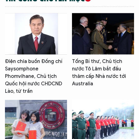
XIN CHÀO,
Điện chia buồn Đồng chí
Tổng Bí thư, Chủ tịch
Saysomphone
nước Tô Lâm bắt đầu
TÔI LÀ CHATBOT CỦA
Phomvihane, Chủ tịch
thăm cấp Nhà nước tới
Quốc hội nước CHDCND
Australia
Lào, từ trần
Hãy hỏi tôi bất kỳ điều gì bạn cần biết về
An Ninh Thủ Đô nhé. Tôi sẵn sàng hỗ trợ!