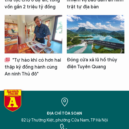
thủ tục cho 6 dự án, tổng
nhiệm vụ bảo đảm an ninh
vốn gần 2 triệu tỷ đồng
trật tự địa bàn
Đóng cửa xả lũ hồ thủy
"Tự hào khi có hơn hai
điện Tuyên Quang
thập kỷ đồng hành cùng
An ninh Thủ đô"
ĐỊA CHỈ TÒA SOẠN
82 Lý Thường Kiệt, phường Cửa Nam, TP Hà Nội