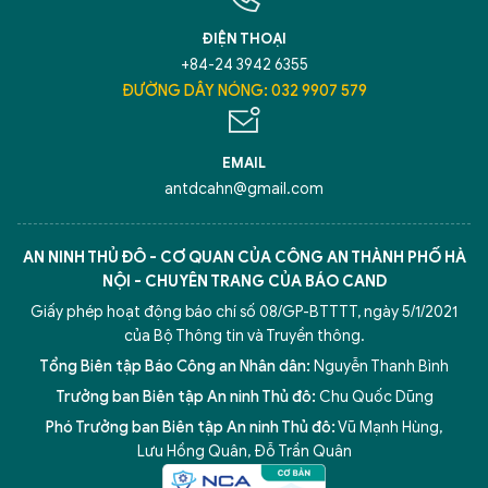
ĐIỆN THOẠI
+84-24 3942 6355
ĐƯỜNG DÂY NÓNG: 032 9907 579
EMAIL
antdcahn@gmail.com
AN NINH THỦ ĐÔ - CƠ QUAN CỦA CÔNG AN THÀNH PHỐ HÀ
NỘI - CHUYÊN TRANG CỦA BÁO CAND
Giấy phép hoạt động báo chí số 08/GP-BTTTT, ngày 5/1/2021
của Bộ Thông tin và Truyền thông.
Tổng Biên tập Báo Công an Nhân dân:
Nguyễn Thanh Bình
Trưởng ban Biên tập An ninh Thủ đô:
Chu Quốc Dũng
Phó Trưởng ban Biên tập An ninh Thủ đô:
Vũ Mạnh Hùng
,
5 điểm nghẽn của Hà Nội
giải pháp xử lý điểm nghẽn của
Lưu Hồng Quân
,
Đỗ Trần Quân