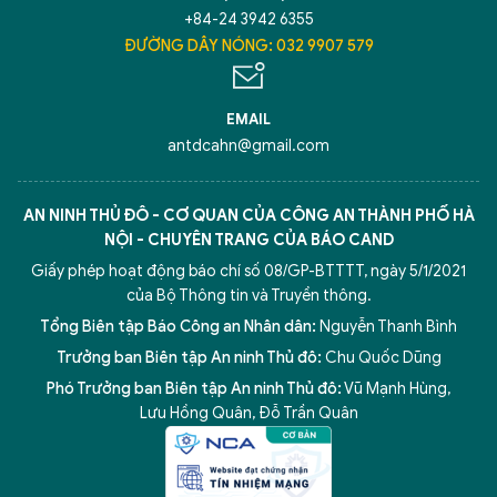
+84-24 3942 6355
ĐƯỜNG DÂY NÓNG: 032 9907 579
EMAIL
antdcahn@gmail.com
AN NINH THỦ ĐÔ - CƠ QUAN CỦA CÔNG AN THÀNH PHỐ HÀ
NỘI - CHUYÊN TRANG CỦA BÁO CAND
Giấy phép hoạt động báo chí số 08/GP-BTTTT, ngày 5/1/2021
của Bộ Thông tin và Truyền thông.
Tổng Biên tập Báo Công an Nhân dân:
Nguyễn Thanh Bình
Trưởng ban Biên tập An ninh Thủ đô:
Chu Quốc Dũng
Phó Trưởng ban Biên tập An ninh Thủ đô:
Vũ Mạnh Hùng
,
Lưu Hồng Quân
,
Đỗ Trần Quân
5 điểm nghẽn của Hà Nội
giải pháp xử lý điểm nghẽn của