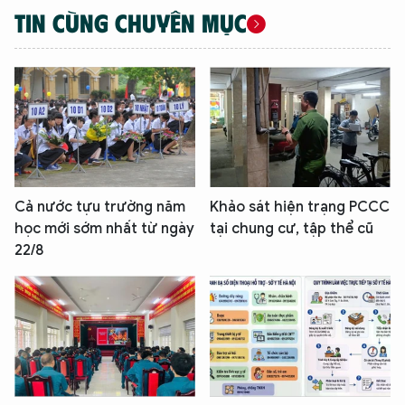
TIN CÙNG CHUYÊN MỤC
TÔI LÀ CHATBOT CỦA
Hãy hỏi tôi bất kỳ điều gì bạn cần biết về
An Ninh Thủ Đô nhé. Tôi sẵn sàng hỗ trợ!
Cả nước tựu trường năm
Khảo sát hiện trạng PCCC
học mới sớm nhất từ ngày
tại chung cư, tập thể cũ
22/8