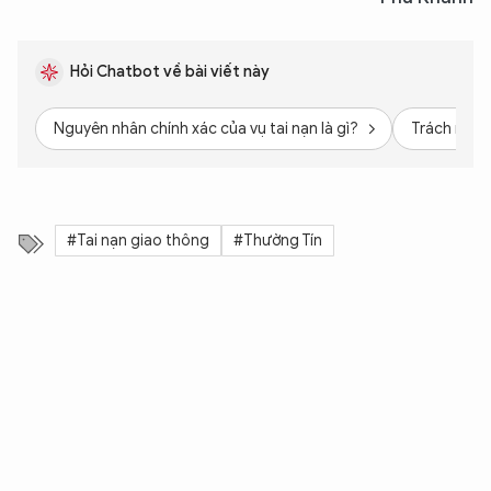
Hỏi Chatbot về bài viết này
Nguyên nhân chính xác của vụ tai nạn là gì?
Trách nhiệm
#Tai nạn giao thông
#Thường Tín