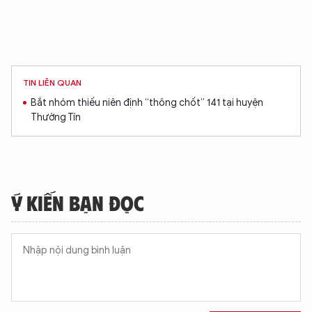
TIN LIÊN QUAN
Bắt nhóm thiếu niên định “thông chốt” 141 tại huyện
Thường Tín
Ý KIẾN BẠN ĐỌC
XIN CHÀO,
TÔI LÀ CHATBOT CỦA
Hãy hỏi tôi bất kỳ điều gì bạn cần biết về
An Ninh Thủ Đô nhé. Tôi sẵn sàng hỗ trợ!