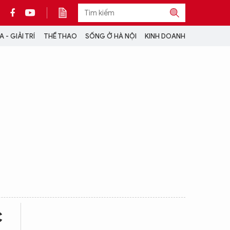
 - GIẢI TRÍ
THỂ THAO
SỐNG Ở HÀ NỘI
KINH DOANH
THÔNG TIN THÊM
CỘNG TÁC VỚI ANTĐ
TRA CỨU XE
HOTLINE: 032 9907 579
c