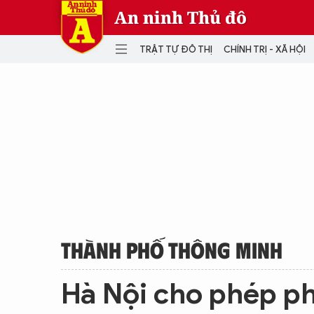
An ninh Thủ đô
TRẬT TỰ ĐÔ THỊ
CHÍNH TRỊ - XÃ HỘI
DANH MỤC
TRẬT TỰ ĐÔ THỊ
CHÍ
THẾ GIỚI
PH
Quân sự
THÀNH PHỐ THÔNG MINH
VĂ
THỂ THAO
SỐ
KINH DOANH
MU
THÀNH PHỐ THÔNG MINH
Hà Nội cho phép p