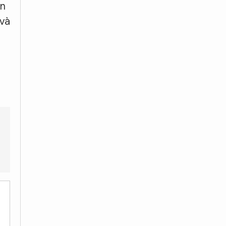
án
 và
Quy định này có áp dụng cho tất cả các loại phương tiện không?