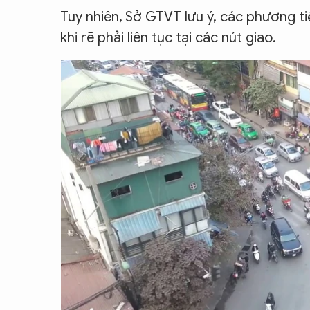
Tuy nhiên, Sở GTVT lưu ý, các phương t
khi rẽ phải liên tục tại các nút giao.