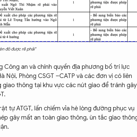
èn đỏ được rẽ phải"
ng Công an và chính quyền địa phương bố trí lực
Hà Nội, Phòng CSGT –CATP và các đơn vị có liên
 giao thông tại khu vực các nút giao để tránh gây
T.
trật tự ATGT, lấn chiếm vỉa hè lòng đường phục vụ
hép gây mất an toàn giao thông, ùn tắc giao thôn
cận.