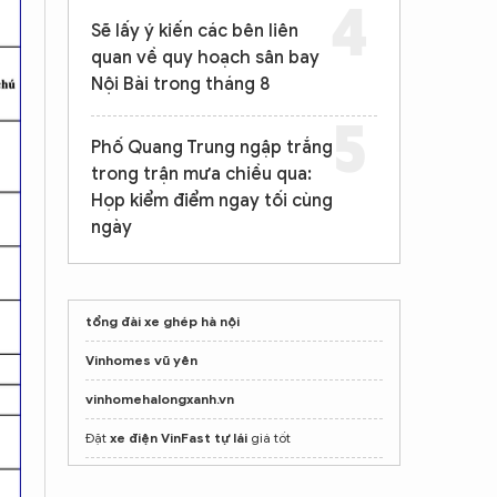
Sẽ lấy ý kiến các bên liên
quan về quy hoạch sân bay
Nội Bài trong tháng 8
Phố Quang Trung ngập trắng
trong trận mưa chiều qua:
Họp kiểm điểm ngay tối cùng
ngày
tổng đài xe ghép hà nội
Vinhomes vũ yên
vinhomehalongxanh.vn
Đặt
xe điện VinFast tự lái
giá tốt
mở khoá xe hơi giỏi