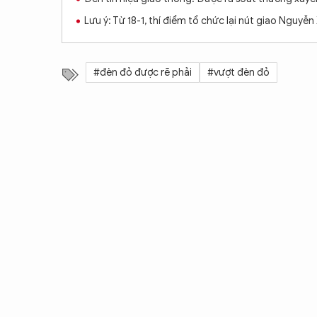
Lưu ý: Từ 18-1, thí điểm tổ chức lại nút giao Nguyễ
#đèn đỏ được rẽ phải
#vượt đèn đỏ