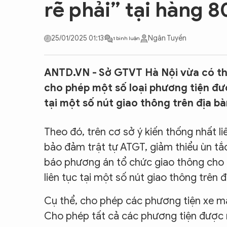
rẽ phải” tại hàng 8
CON ĐƯỜNG KHỞI NGHIỆP
25/01/2025 01:13
Ngân Tuyền
1 bình luận
ANTD.VN - Sở GTVT Hà Nội vừa có th
cho phép một số loại phương tiện đượ
tại một số nút giao thông trên địa bà
Theo đó, trên cơ sở ý kiến thống nhất 
bảo đảm trật tự ATGT, giảm thiểu ùn tắ
báo phương án tổ chức giao thông cho 
liên tục tại một số nút giao thông trên đ
Cụ thể, cho phép các phương tiện xe máy,
Cho phép tất cả các phương tiện được rẽ 