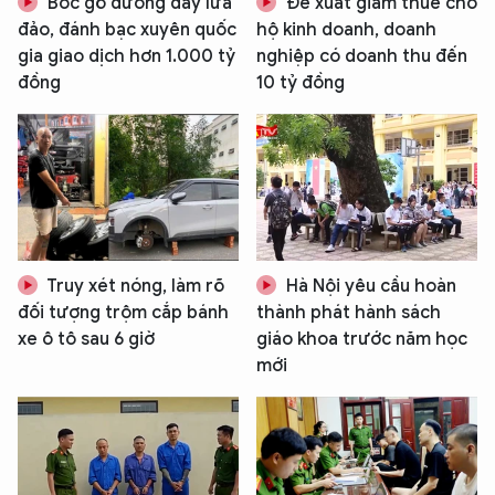
Bóc gỡ đường dây lừa
Đề xuất giảm thuế cho
XIN CHÀO,
đảo, đánh bạc xuyên quốc
hộ kinh doanh, doanh
gia giao dịch hơn 1.000 tỷ
nghiệp có doanh thu đến
TÔI LÀ CHATBOT CỦA
đồng
10 tỷ đồng
Hãy hỏi tôi bất kỳ điều gì bạn cần biết về
An Ninh Thủ Đô nhé. Tôi sẵn sàng hỗ trợ!
Truy xét nóng, làm rõ
Hà Nội yêu cầu hoàn
đối tượng trộm cắp bánh
thành phát hành sách
xe ô tô sau 6 giờ
giáo khoa trước năm học
mới