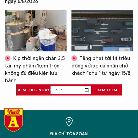
ngày 6/8/2026
Kịp thời ngăn chặn 3,5
Tăng phạt tới 14 triệu
tấn mỹ phẩm ‘kem trộn’
đồng với xe cá nhân chở
không đủ điều kiện lưu
khách "chui" từ ngày 15/8
hành
XEM THEO NGÀY:
XEM THÊM
ĐỊA CHỈ TÒA SOẠN