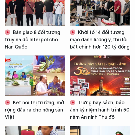
Bàn giao 8 đối tượng
Khởi tố 14 đối tượng
truy nã đỏ Interpol cho
mạo danh lương y, thu lời
Hàn Quốc
bất chính hơn 120 tỷ đồng
Kết nối thị trường, mở
Trưng bày sách, báo,
rộng đầu ra cho nông sản
ảnh kỷ niệm hành trình 50
Việt
năm An ninh Thủ đô