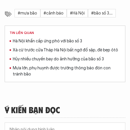
#mưa bão
#cảnh báo
#Hà Nội
#bão số 3...
TIN LIÊN QUAN
Hà Nội khẩn cấp ứng phó với bão số 3
Xà cừ trước cửa Tháp Hà Nội bất ngờ đổ sập, đè bẹp ôtô
Hủy nhiều chuyến bay do ảnh hưởng của bão số 3
Mưa lớn, phụ huynh được trường thông báo đón con
tránh bão
Ý KIẾN BẠN ĐỌC