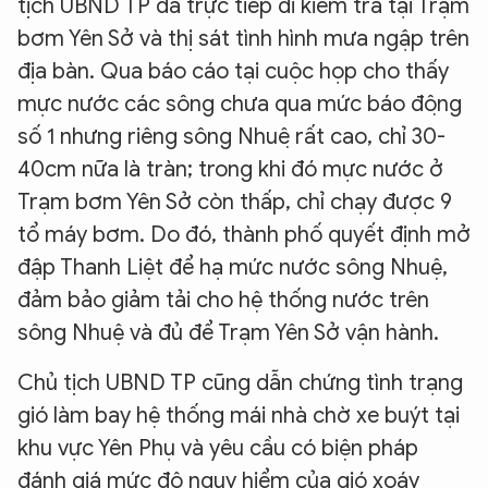
tịch UBND TP đã trực tiếp đi kiểm tra tại Trạm
bơm Yên Sở và thị sát tình hình mưa ngập trên
địa bàn. Qua báo cáo tại cuộc họp cho thấy
mực nước các sông chưa qua mức báo động
số 1 nhưng riêng sông Nhuệ rất cao, chỉ 30-
40cm nữa là tràn; trong khi đó mực nước ở
Trạm bơm Yên Sở còn thấp, chỉ chạy được 9
tổ máy bơm. Do đó, thành phố quyết định mở
đập Thanh Liệt để hạ mức nước sông Nhuệ,
đảm bảo giảm tải cho hệ thống nước trên
sông Nhuệ và đủ để Trạm Yên Sở vận hành.
Chủ tịch UBND TP cũng dẫn chứng tình trạng
gió làm bay hệ thống mái nhà chờ xe buýt tại
khu vực Yên Phụ và yêu cầu có biện pháp
đánh giá mức độ nguy hiểm của gió xoáy