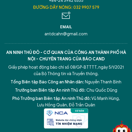
+84-24 3942 6355
ĐƯỜNG DÂY NÓNG: 032 9907 579
EMAIL
antdcahn@gmail.com
AN NINH THỦ ĐÔ - CƠ QUAN CỦA CÔNG AN THÀNH PHỐ HÀ
NỘI - CHUYÊN TRANG CỦA BÁO CAND
Giấy phép hoạt động báo chí số 08/GP-BTTTT, ngày 5/1/2021
của Bộ Thông tin và Truyền thông.
Tổng Biên tập Báo Công an Nhân dân:
Nguyễn Thanh Bình
Trưởng ban Biên tập An ninh Thủ đô:
Chu Quốc Dũng
Phó Trưởng ban Biên tập An ninh Thủ đô:
Vũ Mạnh Hùng
,
5 điểm nghẽn của Hà Nội
giải pháp xử lý điểm nghẽn của
Lưu Hồng Quân
,
Đỗ Trần Quân