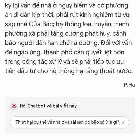
kỹ lại vấn đề nhà ở nguy hiểm và có phương
án di dân kịp thời, phải rút kinh nghiệm từ vụ
sập nhà Cửa Bắc; hệ thống loa truyền thanh
phường xã phải tăng cường phát huy, cảnh
báo người dân hạn chế ra đường. Đối với vấn
đề ngập úng, thành phố cần quyết liệt hơn
XIN CHÀO,
trong công tác xử lý và sẽ phải tiếp tục ưu
TÔI LÀ CHATBOT CỦA
tiên đầu tư cho hệ thống hạ tầng thoát nước.
Hãy hỏi tôi bất kỳ điều gì bạn cần biết về
P.Hà
An Ninh Thủ Đô nhé. Tôi sẵn sàng hỗ trợ!
Hỏi Chatbot về bài viết này
Thiệt hại cụ thể về nhà ở và tài sản do bão số 3 là gì?
Bi