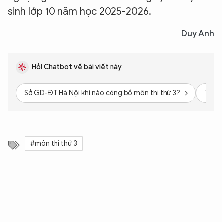
sinh lớp 10 năm học 2025-2026.
Duy Anh
Hỏi Chatbot về bài viết này
Sở GD-ĐT Hà Nội khi nào công bố môn thi thứ 3?
Thông
#môn thi thứ 3