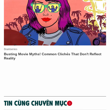
XIN CHÀO,
TÔI LÀ CHATBOT CỦA
Hãy hỏi tôi bất kỳ điều gì bạn cần biết về
An Ninh Thủ Đô nhé. Tôi sẵn sàng hỗ trợ!
TIN CÙNG CHUYÊN MỤC