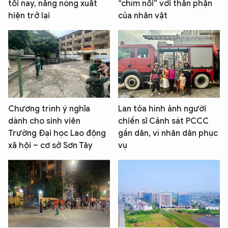
tối nay, nắng nóng xuất
“chìm nổi” với thân phận
hiện trở lại
của nhân vật
Chương trình ý nghĩa
Lan tỏa hình ảnh người
dành cho sinh viên
chiến sĩ Cảnh sát PCCC
Trường Đại học Lao động
gần dân, vì nhân dân phục
xã hội – cơ sở Sơn Tây
vụ