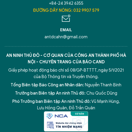
+84-24 3942 6355
ĐƯỜNG DÂY NÓNG: 032 9907 579
EMAIL
antdcahn@gmail.com
AN NINH THỦ ĐÔ - CƠ QUAN CỦA CÔNG AN THÀNH PHỐ HÀ
NỘI - CHUYÊN TRANG CỦA BÁO CAND
Giấy phép hoạt động báo chí số 08/GP-BTTTT, ngày 5/1/2021
của Bộ Thông tin và Truyền thông.
Tổng Biên tập Báo Công an Nhân dân:
Nguyễn Thanh Bình
Trưởng ban Biên tập An ninh Thủ đô:
Chu Quốc Dũng
Phó Trưởng ban Biên tập An ninh Thủ đô:
Vũ Mạnh Hùng
,
Lưu Hồng Quân
,
Đỗ Trần Quân
5 điểm nghẽn của Hà Nội
giải pháp xử lý điểm nghẽn của