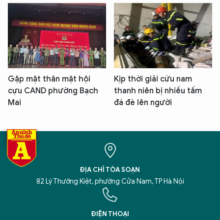
Gặp mặt thân mật hội
Kịp thời giải cứu nam
cựu CAND phường Bạch
thanh niên bị nhiều tấm
Mai
đá đè lên người
ĐỊA CHỈ TÒA SOẠN
82 Lý Thường Kiệt, phường Cửa Nam, TP Hà Nội
ĐIỆN THOẠI