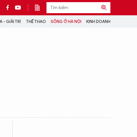
 - GIẢI TRÍ
THỂ THAO
SỐNG Ở HÀ NỘI
KINH DOANH
THÔNG TIN THÊM
CỘNG TÁC VỚI ANTĐ
TRA CỨU XE
HOTLINE: 032 9907 579