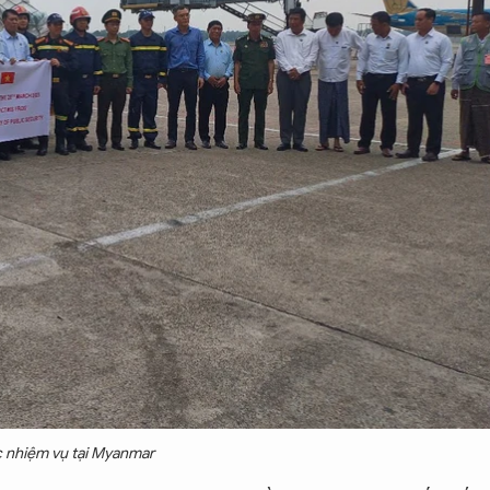
c nhiệm vụ tại Myanmar