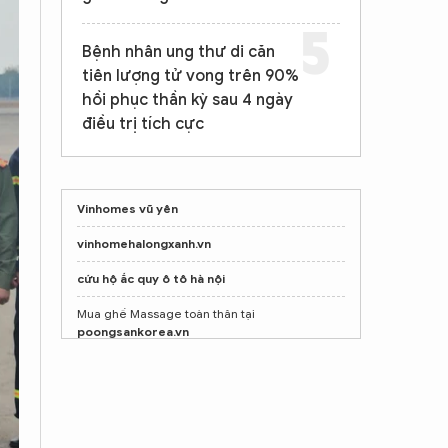
Bệnh nhân ung thư di căn
tiên lượng tử vong trên 90%
hồi phục thần kỳ sau 4 ngày
điều trị tích cực
Vinhomes vũ yên
vinhomehalongxanh.vn
cứu hộ ắc quy ô tô hà nội
Mua ghế Massage toàn thân tại
poongsankorea.vn
Mua ghế Massage toàn thân tại
poongsankorea.vn
Shop nước hoa chính hãng
Tprofumo.com