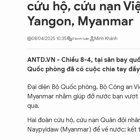
cứu hộ, cứu nạn Vi
CON ĐƯỜNG KHỞI NGHIỆP
Yangon, Myanmar
08/04/2025 10:35
Minh Khánh
0 bình luận
ANTD.VN - Chiều 8-4, tại sân bay qu
Quốc phòng đã có cuộc chia tay đầy
Đại diện Bộ Quốc phòng, Bộ Công an Vi
Myanmar nhằm giúp đỡ nước bạn vượt 
qua.
Hai đoàn cứu hộ, cứu nạn Quân đội nhâ
Naypyidaw (Myanmar) để về nước; kết t