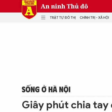
An ninh Thủ đô
TRẬT TỰ ĐÔ THỊ
CHÍNH TRỊ - XÃ HỘI
DANH MỤC
TRẬT TỰ ĐÔ THỊ
CHÍ
THẾ GIỚI
PH
Quân sự
THÀNH PHỐ THÔNG MINH
VĂ
THỂ THAO
SỐ
KINH DOANH
MU
SỐNG Ở HÀ NỘI
Giây phút chia tay