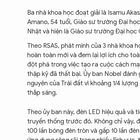
CON ĐƯỜNG KHỞI NGHIỆP
Ba nhà khoa học đoạt giải là Isamu Akasa
Amano, 54 tuổi, Giáo sư trường Đại học
Nhật và hiện là Giáo sư trường Đại học 
Theo RSAS, phát minh của 3 nhà khoa h
hoàn toàn mới và đem lại lợi ích cho to
đột phá trong việc tạo ra cuộc cách m
thập kỷ đã thất bại. Ủy ban Nobel đánh
nguyên của Trái đất vì khoảng 1/4 lượng 
thắp sáng.
Theo ủy ban này, đèn LED hiệu quả và t
truyền thống trước đó. Không chỉ vậy, 
100 lần bóng đèn tròn và gấp 10 lần đè