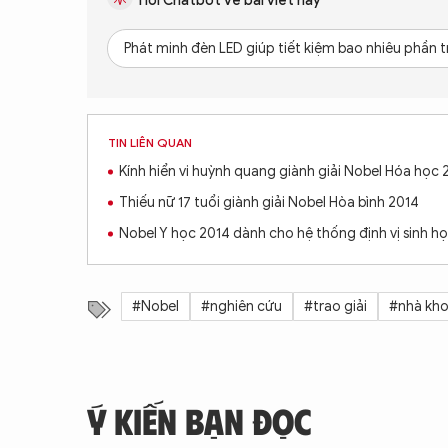
Hỏi Chatbot về bài viết này
Phát minh đèn LED giúp tiết kiệm bao nhiêu phần tr
TIN LIÊN QUAN
Kính hiển vi huỳnh quang giành giải Nobel Hóa học 
Thiếu nữ 17 tuổi giành giải Nobel Hòa bình 2014
Nobel Y học 2014 dành cho hệ thống định vị sinh h
#Nobel
#nghiên cứu
#trao giải
#nhà kh
Ý KIẾN BẠN ĐỌC