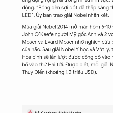
ứng dụng rộng rãi trong nhiều lĩnh vực, 
động. “Bóng đèn sợi đốt đã thắp sáng t
LED”, Ủy ban trao giải Nobel nhận xét.
Mùa giải Nobel 2014 mở màn hôm 6-10 v
John O’Keefe người Mỹ gốc Anh và 2 vợ
Moser và Evard Moser nhờ nghiên cứu ph
của não. Sau giải Nobel Y học và Vật lý,
Hòa bình sẽ lần lượt được công bố vào n
bố vào thứ Hai tới. Được biết, mỗi giải 
Thụy Điển (khoảng 1,2 triệu USD).