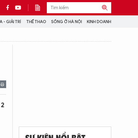
 - GIẢI TRÍ
THỂ THAO
SỐNG Ở HÀ NỘI
KINH DOANH
THÔNG TIN THÊM
CỘNG TÁC VỚI ANTĐ
TRA CỨU XE
HOTLINE: 032 9907 579
 2
SỰ KIỆN NỔI BẬT