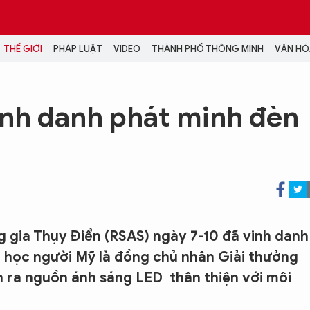
THẾ GIỚI
PHÁP LUẬT
VIDEO
THÀNH PHỐ THÔNG MINH
VĂN HÓA
MEDIA
vinh danh phát minh đèn
NH TRỊ - XÃ HỘI
VIDEO
Đại hội Đảng
PODCAST
ÁP LUẬT
ẢNH
LONGFORM
N HÓA - GIẢI TRÍ
INFOGRAPHIC
NG Ở HÀ NỘI
LỊCH VẠN SỰ
LTIMEDIA
gia Thụy Điển (RSAS) ngày 7-10 đã vinh danh
Podcast
 học người Mỹ là đồng chủ nhân Giải thưởng
Video
h ra nguồn ánh sáng LED thân thiện với môi
Ảnh
Infographic