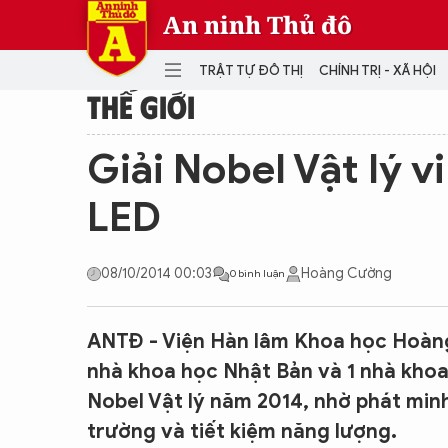
An ninh Thủ đô
TRẬT TỰ ĐÔ THỊ
CHÍNH TRỊ - XÃ HỘI
THẾ GIỚI
DANH MỤC
Giải Nobel Vật lý 
TRẬT TỰ ĐÔ THỊ
CHÍ
LED
THẾ GIỚI
PH
Quân sự
08/10/2014 00:03
Hoàng Cường
0 bình luận
THÀNH PHỐ THÔNG MINH
VĂ
THỂ THAO
SỐ
KINH DOANH
MU
ANTĐ - Viện Hàn lâm Khoa học Hoàng 
nhà khoa học Nhật Bản và 1 nhà khoa
Nobel Vật lý năm 2014, nhờ phát min
trường và tiết kiệm năng lượng.