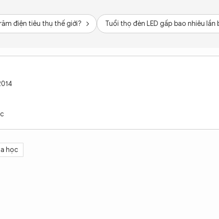
ăm điện tiêu thụ thế giới?
Tuổi thọ đèn LED gấp bao nhiêu lần
2014
ọc
oa học