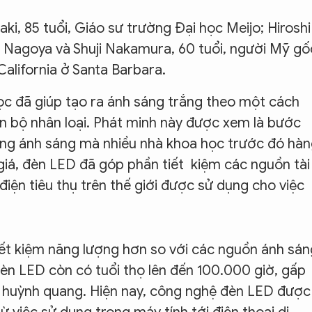
ki, 85 tuổi, Giáo sư trường Đại học Meijo; Hiroshi
 Nagoya và Shuji Nakamura, 60 tuổi, người Mỹ gố
California ở Santa Barbara.
ọc đã giúp tạo ra ánh sáng trắng theo một cách
àn bộ nhân loại. Phát minh này được xem là bước
ạng ánh sáng mà nhiều nhà khoa học trước đó hà
 giá, đèn LED đã góp phần tiết kiệm các nguồn tài
điện tiêu thụ trên thế giới được sử dụng cho việc
iết kiệm năng lượng hơn so với các nguồn ánh sán
đèn LED còn có tuổi thọ lên đến 100.000 giờ, gấp
n huỳnh quang. Hiện nay, công nghệ đèn LED được