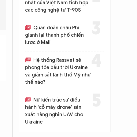
nhất của Việt Nam tích hợp
các công nghệ từ T-90S
 bóng đèn tròn truyền thống?
Công nghệ đèn LED được ứng dụn
Quân đoàn châu Phi
giành lại thành phố chiến
lược ở Mali
Hệ thống Rassvet sẽ
phong tỏa bầu trời Ukraine
và giám sát lãnh thổ Mỹ như
thế nào?
Nữ kiến trúc sư điều
hành ‘cỗ máy drone’ sản
xuất hàng nghìn UAV cho
Ukraine