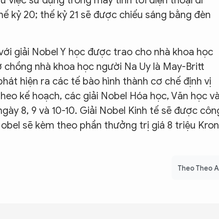
từ việc sử dụng trong máy tính tới điện thoại di
hế kỷ 20; thế kỷ 21 sẽ được chiếu sáng bằng đèn
ới giải Nobel Y học được trao cho nhà khoa học
 chồng nhà khoa học người Na Uy là May-Britt
át hiện ra các tế bào hình thành cơ chế định vị
 theo kế hoạch, các giải Nobel Hóa học, Văn học v
gày 8, 9 và 10-10. Giải Nobel Kinh tế sẽ được côn
Nobel sẽ kèm theo phần thưởng trị giá 8 triệu Kro
Theo Theo 