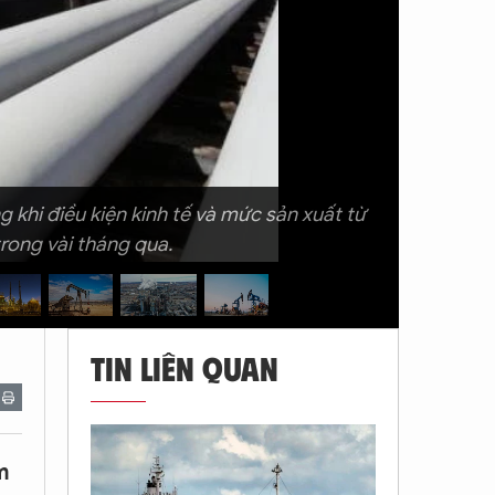
hi điều kiện kinh tế và mức sản xuất từ ​​
rong vài tháng qua.
TIN LIÊN QUAN
m