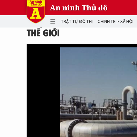
An ninh Thủ đô
TRẬT TỰ ĐÔ THỊ
CHÍNH TRỊ - XÃ HỘI
THẾ GIỚI
DANH MỤC
TRẬT TỰ ĐÔ THỊ
CHÍ
THẾ GIỚI
PH
Quân sự
THÀNH PHỐ THÔNG MINH
VĂ
THỂ THAO
SỐ
KINH DOANH
MU