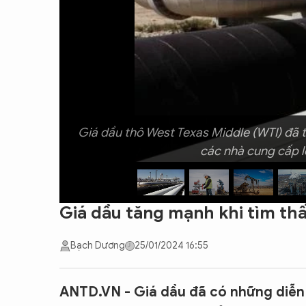
CON ĐƯỜNG KHỞI NGHIỆP
Giá dầu thô West Texas Middle (WTI) đã tă
các nhà cung cấp l
Giá dầu tăng mạnh khi tìm thấ
Bạch Dương
25/01/2024 16:55
ANTD.VN - Giá dầu đã có những diễn 