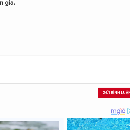
n gia.
GỬI BÌNH LUẬ