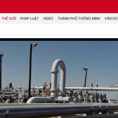
THẾ GIỚI
PHÁP LUẬT
VIDEO
THÀNH PHỐ THÔNG MINH
VĂN HÓA
MEDIA
NH TRỊ - XÃ HỘI
VIDEO
Đại hội Đảng
PODCAST
ÁP LUẬT
ẢNH
LONGFORM
N HÓA - GIẢI TRÍ
INFOGRAPHIC
NG Ở HÀ NỘI
LỊCH VẠN SỰ
LTIMEDIA
Podcast
Video
Ảnh
Infographic