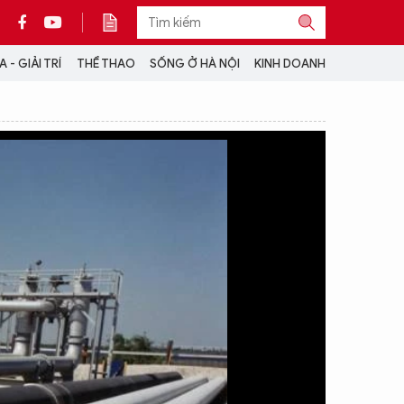
 - GIẢI TRÍ
THỂ THAO
SỐNG Ở HÀ NỘI
KINH DOANH
THÔNG TIN THÊM
CỘNG TÁC VỚI ANTĐ
TRA CỨU XE
HOTLINE: 032 9907 579