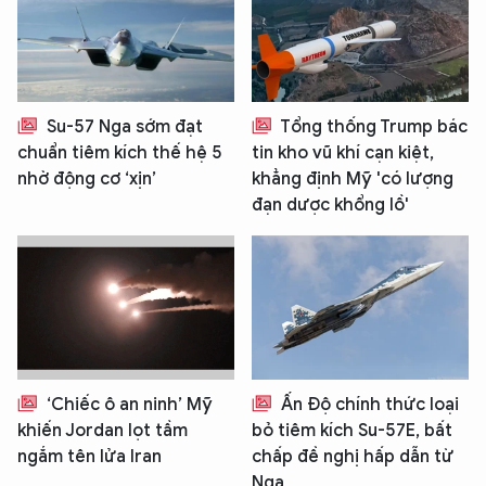
Su-57 Nga sớm đạt
Tổng thống Trump bác
chuẩn tiêm kích thế hệ 5
tin kho vũ khí cạn kiệt,
nhờ động cơ ‘xịn’
khẳng định Mỹ 'có lượng
đạn dược khổng lồ'
‘Chiếc ô an ninh’ Mỹ
Ấn Độ chính thức loại
khiến Jordan lọt tầm
bỏ tiêm kích Su-57E, bất
ngắm tên lửa Iran
chấp đề nghị hấp dẫn từ
Nga