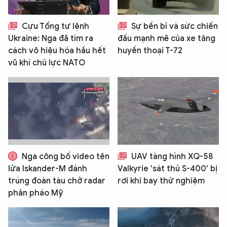
Cựu Tổng tư lệnh
Sự bền bỉ và sức chiến
Ukraine: Nga đã tìm ra
đấu mạnh mẽ của xe tăng
cách vô hiệu hóa hầu hết
huyền thoại T-72
vũ khí chủ lực NATO
Nga công bố video tên
UAV tàng hình XQ-58
lửa Iskander-M đánh
Valkyrie 'sát thủ S-400' bị
trúng đoàn tàu chở radar
rơi khi bay thử nghiệm
phản pháo Mỹ