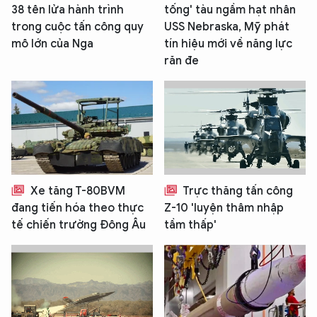
38 tên lửa hành trình
tống' tàu ngầm hạt nhân
trong cuộc tấn công quy
USS Nebraska, Mỹ phát
mô lớn của Nga
tín hiệu mới về năng lực
răn đe
Xe tăng T-80BVM
Trực thăng tấn công
đang tiến hóa theo thực
Z-10 'luyện thâm nhập
tế chiến trường Đông Âu
tầm thấp'