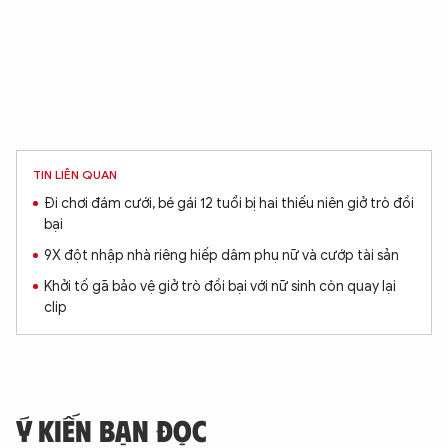
TIN LIÊN QUAN
Đi chơi đám cưới, bé gái 12 tuổi bị hai thiếu niên giở trò đồi
bại
9X đột nhập nhà riêng hiếp dâm phụ nữ và cướp tài sản
Khởi tố gã bảo vệ giở trò đồi bại với nữ sinh còn quay lại
clip
Ý KIẾN BẠN ĐỌC