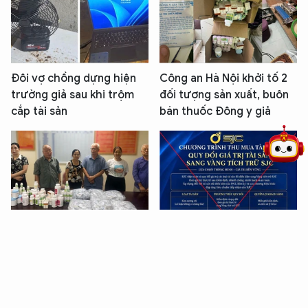
Đôi vợ chồng dựng hiện
Công an Hà Nội khởi tố 2
5 điểm nghẽn của Hà Nội
giải pháp xử lý điểm nghẽn của
trường giả sau khi trộm
đối tượng sản xuất, buôn
cắp tài sản
bán thuốc Đông y giả
Khởi tố 2 đối tượng sản
Cảnh báo các fanpage giả
xuất, buôn bán thuốc
mạo Công ty SJC, lừa thu
đông y giả
đổi kim cương