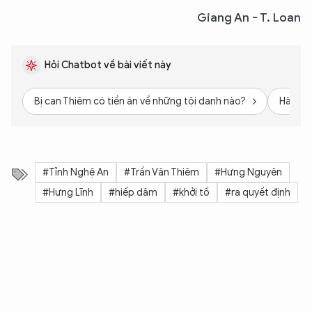
Giang An - T. Loan
Hỏi Chatbot về bài viết này
Bị can Thiêm có tiền án về những tội danh nào?
Hành vi
#Tỉnh Nghệ An
#Trần Văn Thiêm
#Hưng Nguyên
#Hưng Lĩnh
#hiếp dâm
#khởi tố
#ra quyết định