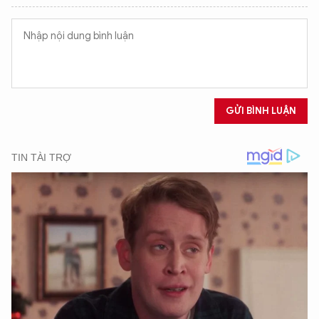
GỬI BÌNH LUẬN
XIN CHÀO,
TÔI LÀ CHATBOT CỦA
Hãy hỏi tôi bất kỳ điều gì bạn cần biết về
An Ninh Thủ Đô nhé. Tôi sẵn sàng hỗ trợ!