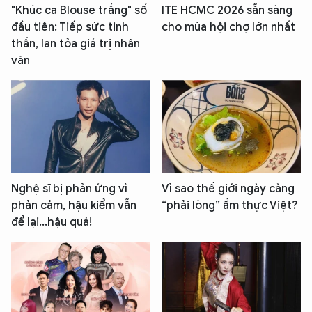
"Khúc ca Blouse trắng" số
ITE HCMC 2026 sẵn sàng
đầu tiên: Tiếp sức tinh
cho mùa hội chợ lớn nhất
thần, lan tỏa giá trị nhân
văn
Nghệ sĩ bị phản ứng vì
Vì sao thế giới ngày càng
phản cảm, hậu kiểm vẫn
“phải lòng” ẩm thực Việt?
để lại...hậu quả!