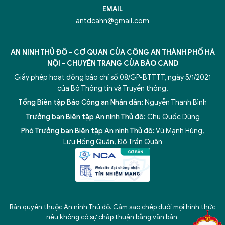
EMAIL
antdcahn@gmail.com
AN NINH THỦ ĐÔ - CƠ QUAN CỦA CÔNG AN THÀNH PHỐ HÀ
NỘI - CHUYÊN TRANG CỦA BÁO CAND
Giấy phép hoạt động báo chí số 08/GP-BTTTT, ngày 5/1/2021
của Bộ Thông tin và Truyền thông.
Tổng Biên tập Báo Công an Nhân dân:
Nguyễn Thanh Bình
Trưởng ban Biên tập An ninh Thủ đô:
Chu Quốc Dũng
Phó Trưởng ban Biên tập An ninh Thủ đô:
Vũ Mạnh Hùng
,
Lưu Hồng Quân
,
Đỗ Trần Quân
5 điểm nghẽn của Hà Nội
giải pháp xử lý điểm nghẽn của
Bản quyền thuộc An ninh Thủ đô. Cấm sao chép dưới mọi hình thức
nếu không có sự chấp thuận bằng văn bản.