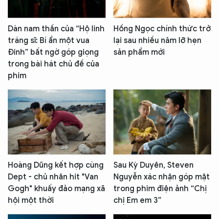
Dàn nam thần của “Hộ linh
Hồng Ngọc chính thức trở
tráng sĩ: Bí ẩn một vua
lại sau nhiều năm lỡ hẹn
Đinh” bất ngờ góp giọng
sản phẩm mới
trong bài hát chủ đề của
phim
Hoàng Dũng kết hợp cùng
Sau Kỳ Duyên, Steven
Dept - chủ nhân hit "Van
Nguyễn xác nhận góp mặt
Gogh" khuấy đảo mạng xã
trong phim điện ảnh “Chị
hội một thời
chị Em em 3”