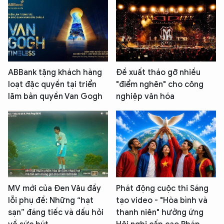
ABBank tặng khách hàng
Đề xuất tháo gỡ nhiều
loạt đặc quyền tại triển
"điểm nghẽn" cho công
lãm bản quyền Van Gogh
nghiệp văn hóa
MV mới của Đen Vâu đầy
Phát động cuộc thi Sáng
lỗi phụ đề: Những “hạt
tạo video - "Hòa bình và
sạn” đáng tiếc và dấu hỏi
thanh niên" hưởng ứng