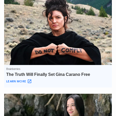
XIN CHÀO,
TÔI LÀ CHATBOT CỦA
Hãy hỏi tôi bất kỳ điều gì bạn cần biết về
An Ninh Thủ Đô nhé. Tôi sẵn sàng hỗ trợ!