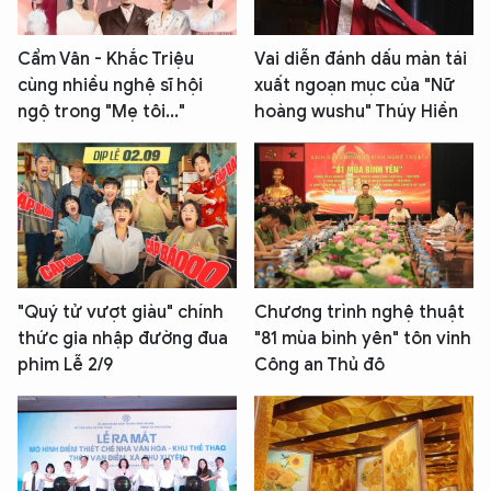
Cẩm Vân - Khắc Triệu
Vai diễn đánh dấu màn tái
cùng nhiều nghệ sĩ hội
xuất ngoạn mục của "Nữ
ngộ trong "Mẹ tôi..."
hoàng wushu" Thúy Hiền
"Quý tử vượt giàu" chính
Chương trình nghệ thuật
thức gia nhập đường đua
"81 mùa bình yên" tôn vinh
phim Lễ 2/9
Công an Thủ đô