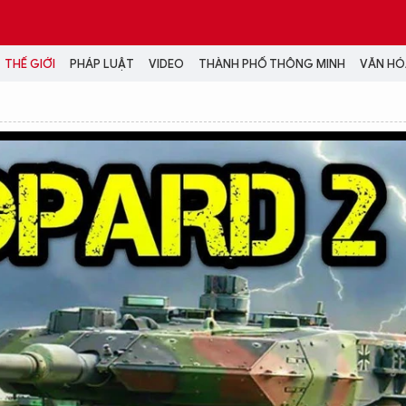
THẾ GIỚI
PHÁP LUẬT
VIDEO
THÀNH PHỐ THÔNG MINH
VĂN HÓA
MEDIA
NH TRỊ - XÃ HỘI
VIDEO
Đại hội Đảng
PODCAST
ÁP LUẬT
ẢNH
LONGFORM
N HÓA - GIẢI TRÍ
INFOGRAPHIC
NG Ở HÀ NỘI
LỊCH VẠN SỰ
LTIMEDIA
Podcast
Video
Ảnh
Infographic