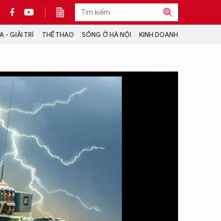
 - GIẢI TRÍ
THỂ THAO
SỐNG Ở HÀ NỘI
KINH DOANH
THÔNG TIN THÊM
CỘNG TÁC VỚI ANTĐ
TRA CỨU XE
HOTLINE: 032 9907 579