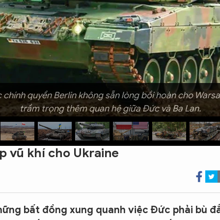
ệc chính quyền Berlin không sẵn lòng bồi hoàn cho Wars
trầm trọng thêm quan hệ giữa Đức và Ba Lan.
p vũ khí cho Ukraine
hững bất đồng xung quanh việc Đức phải bù đ