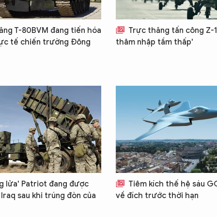
ăng T-80BVM đang tiến hóa
Trực thăng tấn công Z-1
ực tế chiến trường Đông
thâm nhập tầm thấp'
g lửa' Patriot đang được
Tiêm kích thế hệ sáu G
 Iraq sau khi trúng đòn của
về đích trước thời hạn