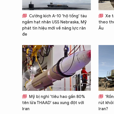
Cường kích A-10 'hộ tống' tàu
Xe t
ngầm hạt nhân USS Nebraska, Mỹ
theo th
phát tín hiệu mới về năng lực răn
Âu
đe
Mỹ bị nghi 'tiêu hao gần 80%
'Rồn
tên lửa THAAD' sau xung đột với
rút khỏi
Iran
Iran?