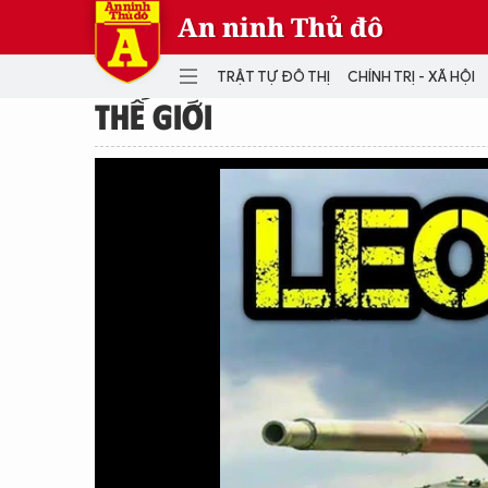
An ninh Thủ đô
TRẬT TỰ ĐÔ THỊ
CHÍNH TRỊ - XÃ HỘI
THẾ GIỚI
DANH MỤC
TRẬT TỰ ĐÔ THỊ
CHÍ
THẾ GIỚI
PH
Quân sự
THÀNH PHỐ THÔNG MINH
VĂ
THỂ THAO
SỐ
KINH DOANH
MU