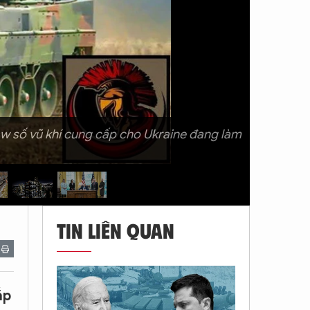
aw số vũ khí cung cấp cho Ukraine đang làm
TIN LIÊN QUAN
ắp