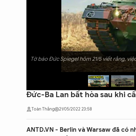
CON ĐƯỜNG KHỞI NGHIỆP
Tờ báo Đức Spiegel hôm 21/5 viết rằng, vi
Đức-Ba Lan bất hòa sau khi cấ
Toàn Thắng
21/05/2022 23:58
ANTD.VN - Berlin và Warsaw đã có n