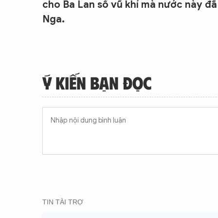
cho Ba Lan số vũ khí mà nước này đ
Nga.
Ý KIẾN BẠN ĐỌC