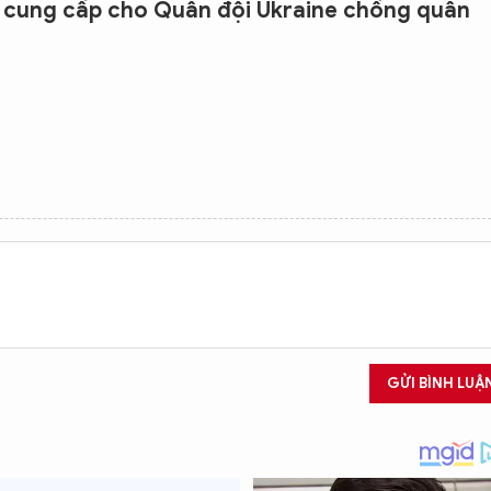
ã cung cấp cho Quân đội Ukraine chống quân
GỬI BÌNH LUẬ