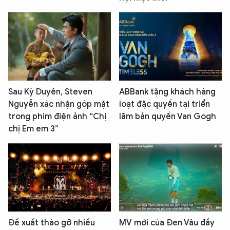
Sau Kỳ Duyên, Steven
ABBank tặng khách hàng
Nguyễn xác nhận góp mặt
loạt đặc quyền tại triển
trong phim điện ảnh “Chị
lãm bản quyền Van Gogh
chị Em em 3”
Đề xuất tháo gỡ nhiều
MV mới của Đen Vâu đầy