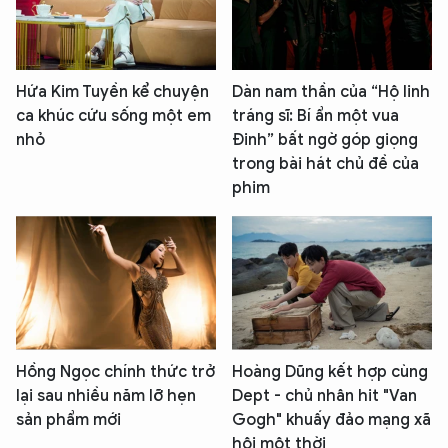
Hứa Kim Tuyền kể chuyện
Dàn nam thần của “Hộ linh
ca khúc cứu sống một em
tráng sĩ: Bí ẩn một vua
nhỏ
Đinh” bất ngờ góp giọng
trong bài hát chủ đề của
phim
Hồng Ngọc chính thức trở
Hoàng Dũng kết hợp cùng
lại sau nhiều năm lỡ hẹn
Dept - chủ nhân hit "Van
sản phẩm mới
Gogh" khuấy đảo mạng xã
hội một thời