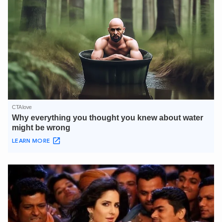
XIN CHÀO,
TÔI LÀ CHATBOT CỦA
Hãy hỏi tôi bất kỳ điều gì bạn cần biết về
An Ninh Thủ Đô nhé. Tôi sẵn sàng hỗ trợ!