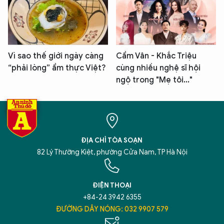
Vì sao thế giới ngày càng
Cẩm Vân - Khắc Triệu
“phải lòng” ẩm thực Việt?
cùng nhiều nghệ sĩ hội
ngộ trong "Mẹ tôi..."
ĐỊA CHỈ TÒA SOẠN
82 Lý Thường Kiệt, phường Cửa Nam, TP Hà Nội
ĐIỆN THOẠI
+84-24 3942 6355
ĐƯỜNG DÂY NÓNG: 032 9907 579