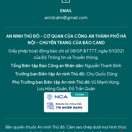
EMAIL
antdcahn@gmail.com
AN NINH THỦ ĐÔ - CƠ QUAN CỦA CÔNG AN THÀNH PHỐ HÀ
NỘI - CHUYÊN TRANG CỦA BÁO CAND
Giấy phép hoạt động báo chí số 08/GP-BTTTT, ngày 5/1/2021
của Bộ Thông tin và Truyền thông.
Tổng Biên tập Báo Công an Nhân dân:
Nguyễn Thanh Bình
Trưởng ban Biên tập An ninh Thủ đô:
Chu Quốc Dũng
Phó Trưởng ban Biên tập An ninh Thủ đô:
Vũ Mạnh Hùng
,
Lưu Hồng Quân
,
Đỗ Trần Quân
5 điểm nghẽn của Hà Nội
giải pháp xử lý điểm nghẽn của
Bản quyền thuộc An ninh Thủ đô. Cấm sao chép dưới mọi hình thức