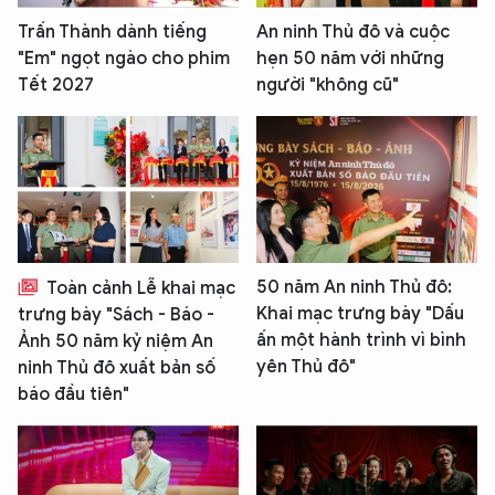
Trấn Thành dành tiếng
An ninh Thủ đô và cuộc
"Em" ngọt ngào cho phim
hẹn 50 năm với những
Tết 2027
người "không cũ"
50 năm An ninh Thủ đô:
Toàn cảnh Lễ khai mạc
Khai mạc trưng bày "Dấu
trưng bày "Sách - Báo -
ấn một hành trình vì bình
Ảnh 50 năm kỷ niệm An
yên Thủ đô"
ninh Thủ đô xuất bản số
báo đầu tiên"