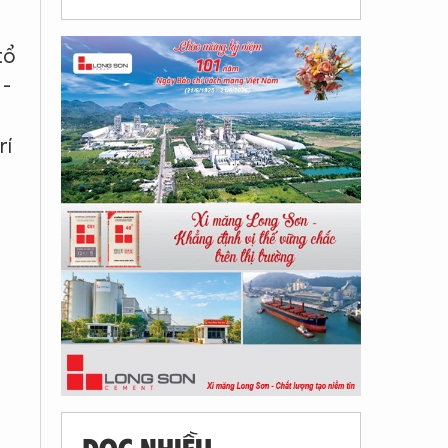
tổ
 -
rí
ĐỌC NHIỀU