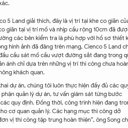
xác.
o 5 Land giải thích, đây là vị trí tại khe co giãn củ
co giãn tại vị trí mố và nhịp cầu rộng 10cm đã đượ
ường các bên kiểm tra là phù hợp với hồ sơ thiết 
trong hình ảnh đã đăng trên mạng, Cienco 5 Land c
ẫn đầu cầu sát mố cầu vượt đường sắt đang trong 
hản ánh chỉ dựa trên những vị trí thi công chưa hoà
 không khách quan.
khai dự án, chúng tôi luôn thực hiện đầy đủ các qu
ộ phận quản lý dự án, tư vấn giám sát từng bước
các quy định. Đồng thời, công trình hiện đang tr
cho cơ quan quản lý. Các hạng mục thi công dở
ơn vị thi công tập trung hoàn thiện”, ông Song c