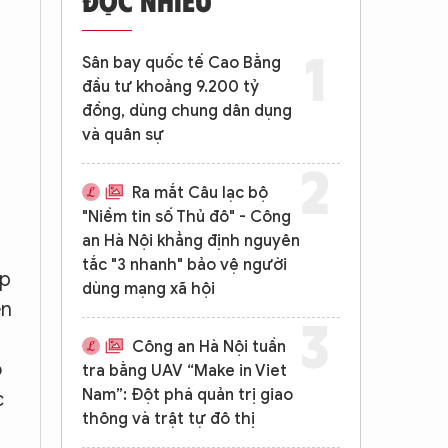
Sân bay quốc tế Cao Bằng
đầu tư khoảng 9.200 tỷ
đồng, dùng chung dân dụng
và quân sự
Ra mắt Câu lạc bộ
"Niềm tin số Thủ đô" - Công
an Hà Nội khẳng định nguyên
tắc "3 nhanh" bảo vệ người
ốp
dùng mạng xã hội
èn
Công an Hà Nội tuần
o
tra bằng UAV “Make in Viet
Nam”: Đột phá quản trị giao
c
thông và trật tự đô thị
h