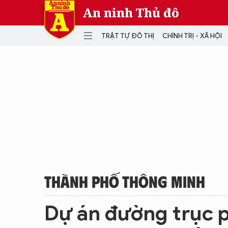
An ninh Thủ đô
TRẬT TỰ ĐÔ THỊ
CHÍNH TRỊ - XÃ HỘI
DANH MỤC
TRẬT TỰ ĐÔ THỊ
CHÍ
THẾ GIỚI
PH
Quân sự
THÀNH PHỐ THÔNG MINH
VĂ
THỂ THAO
SỐ
KINH DOANH
MU
THÀNH PHỐ THÔNG MINH
Dự án đường trục p