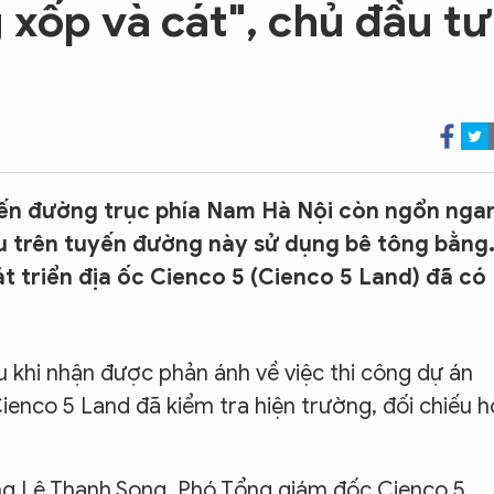
 xốp và cát", chủ đầu tư
yến đường trục phía Nam Hà Nội còn ngổn nga
u trên tuyến đường này sử dụng bê tông bằng.
át triển địa ốc Cienco 5 (Cienco 5 Land) đã có
u khi nhận được phản ánh về việc thi công dự án
ienco 5 Land đã kiểm tra hiện trường, đối chiếu h
ông Lê Thanh Song, Phó Tổng giám đốc Cienco 5