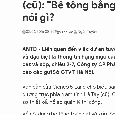
(cũ): "Bê tông bằng
CON ĐƯỜNG KHỞI NGHIỆP
nói gì?
02/07/2016 08:50
Ngân Tuyền
0 bình luận
ANTĐ - Liên quan đến việc dự án tu
và đặc biệt là thông tin hạng mục cầ
cát và xốp, chiều 2-7, Công ty CP Ph
báo cáo gửi Sở GTVT Hà Nội.
Văn bản của Cienco 5 Land cho biết, sa
đường trục phía Nam tỉnh Hà Tây (cũ), C
sơ thiết kế, hồ sơ quản lý thi công.
Về nội dung bê tông toàn cát và xốp, 