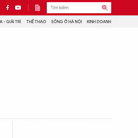
 - GIẢI TRÍ
THỂ THAO
SỐNG Ở HÀ NỘI
KINH DOANH
THÔNG TIN THÊM
CỘNG TÁC VỚI ANTĐ
TRA CỨU XE
HOTLINE: 032 9907 579