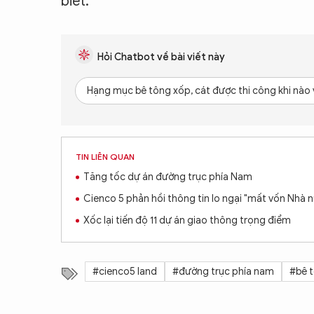
biết.
Hỏi Chatbot về bài viết này
Hạng mục bê tông xốp, cát được thi công khi nào
TIN LIÊN QUAN
Tăng tốc dự án đường trục phía Nam
Cienco 5 phản hồi thông tin lo ngại "mất vốn Nhà 
Xốc lại tiến độ 11 dự án giao thông trọng điểm
#cienco5 land
#đường trục phía nam
#bê 