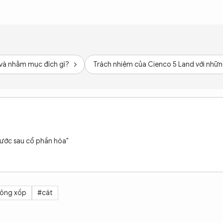
 và nhằm mục đích gì?
Trách nhiệm của Cienco 5 Land với nhữn
nước sau cổ phần hóa"
tông xốp
#cát