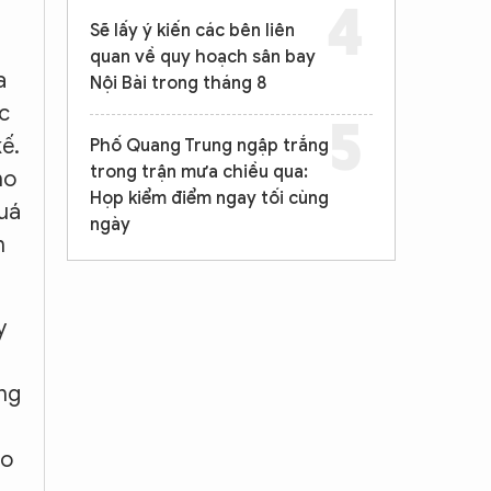
Sẽ lấy ý kiến các bên liên
quan về quy hoạch sân bay
a
Nội Bài trong tháng 8
c
kế.
Phố Quang Trung ngập trắng
trong trận mưa chiều qua:
ho
Họp kiểm điểm ngay tối cùng
quá
ngày
n
y
ong
ho