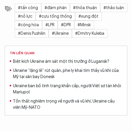
#tấn công
#đàm phán
#thỏa thuận
#thảo luận
#nỗ lực
#cựu tổng thống
#xung đột
#cộng hòa
#LPR
#DPR
#Minsk
#Denis Pushilin
#Ukraine
#Dmitry Kuleba
TIN LIÊN QUAN
Biệt kích Ukraine ám sát một thị trưởng ở Lugansk?
Ukraine “lặng lẽ” rút quân, phe ly khai tìm thấy vũ khí của
Mỹ tại sân bay Donesk
Ukraine ban bố tình trạng khẩn cấp, người Việt sơ tán khỏi
Mariupol
Tổn thất nghiêm trọng về người và vũ khí, Ukraine cầu
viện Mỹ-NATO