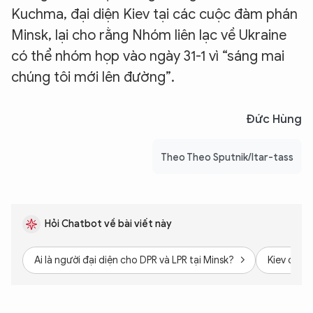
Kuchma, đại diện Kiev tại các cuộc đàm phán
Minsk, lại cho rằng Nhóm liên lạc về Ukraine
có thể nhóm họp vào ngày 31-1 vì “sáng mai
chúng tôi mới lên đường”.
Đức Hùng
Theo Theo Sputnik/Itar-tass
Hỏi Chatbot về bài viết này
Ai là người đại diện cho DPR và LPR tại Minsk?
Kiev có t