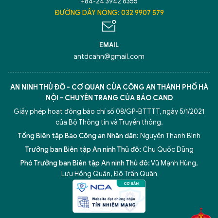
+84-24 3942 6355
ĐƯỜNG DÂY NÓNG: 032 9907 579
EMAIL
antdcahn@gmail.com
AN NINH THỦ ĐÔ - CƠ QUAN CỦA CÔNG AN THÀNH PHỐ HÀ
NỘI - CHUYÊN TRANG CỦA BÁO CAND
Giấy phép hoạt động báo chí số 08/GP-BTTTT, ngày 5/1/2021
của Bộ Thông tin và Truyền thông.
Tổng Biên tập Báo Công an Nhân dân:
Nguyễn Thanh Bình
Trưởng ban Biên tập An ninh Thủ đô:
Chu Quốc Dũng
Phó Trưởng ban Biên tập An ninh Thủ đô:
Vũ Mạnh Hùng
,
Lưu Hồng Quân
,
Đỗ Trần Quân
5 điểm nghẽn của Hà Nội
giải pháp xử lý điểm nghẽn của