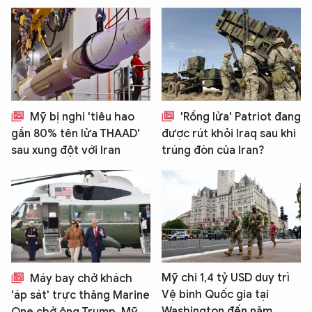
Mỹ bị nghi 'tiêu hao
'Rồng lửa' Patriot đang
gần 80% tên lửa THAAD'
được rút khỏi Iraq sau khi
sau xung đột với Iran
trúng đòn của Iran?
Mỹ chi 1,4 tỷ USD duy trì
Máy bay chở khách
Vệ binh Quốc gia tại
'áp sát' trực thăng Marine
Washington đến năm
One chở ông Trump, Mỹ