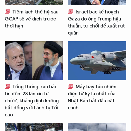
Tiêm kích thế hệ sáu
Israel bác kế hoạch
GCAP sẽ về đích trước
Gaza do ông Trump hậu
thời hạn
thuẫn, từ chối đề xuất rút
quân
Tổng thống Iran bác
Máy bay tác chiến
tin đồn '28 lần xin từ
điện tử kỳ lạ nhất của
chức', khẳng định không
Nhật Bản bắt đầu cất
bất đồng với Lãnh tụ Tối
cánh
cao