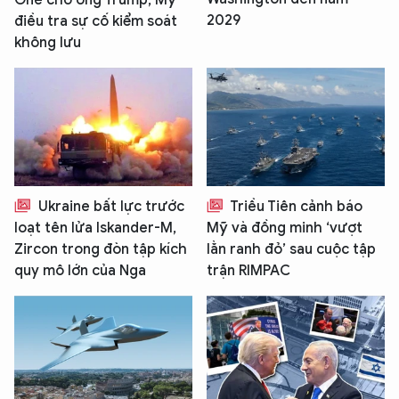
2029
điều tra sự cố kiểm soát
không lưu
Ukraine bất lực trước
Triều Tiên cảnh báo
loạt tên lửa Iskander-M,
Mỹ và đồng minh ‘vượt
Zircon trong đòn tập kích
lằn ranh đỏ’ sau cuộc tập
quy mô lớn của Nga
trận RIMPAC