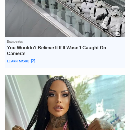
XIN CHÀO,
TÔI LÀ CHATBOT CỦA
Hãy hỏi tôi bất kỳ điều gì bạn cần biết về
An Ninh Thủ Đô nhé. Tôi sẵn sàng hỗ trợ!