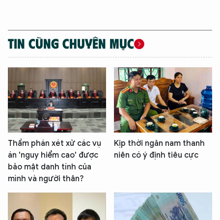
TIN CÙNG CHUYÊN MỤC
XIN CHÀO,
TÔI LÀ CHATBOT CỦA
Thẩm phán xét xử các vụ
Kịp thời ngăn nam thanh
Hãy hỏi tôi bất kỳ điều gì bạn cần biết về
án 'nguy hiểm cao' được
niên có ý định tiêu cực
An Ninh Thủ Đô nhé. Tôi sẵn sàng hỗ trợ!
bảo mật danh tính của
mình và người thân?