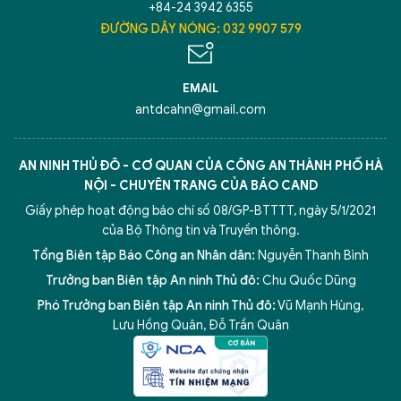
+84-24 3942 6355
ĐƯỜNG DÂY NÓNG: 032 9907 579
EMAIL
antdcahn@gmail.com
AN NINH THỦ ĐÔ - CƠ QUAN CỦA CÔNG AN THÀNH PHỐ HÀ
NỘI - CHUYÊN TRANG CỦA BÁO CAND
Giấy phép hoạt động báo chí số 08/GP-BTTTT, ngày 5/1/2021
của Bộ Thông tin và Truyền thông.
Tổng Biên tập Báo Công an Nhân dân:
Nguyễn Thanh Bình
Trưởng ban Biên tập An ninh Thủ đô:
Chu Quốc Dũng
Phó Trưởng ban Biên tập An ninh Thủ đô:
Vũ Mạnh Hùng
,
Lưu Hồng Quân
,
Đỗ Trần Quân
5 điểm nghẽn của Hà Nội
giải pháp xử lý điểm nghẽn của