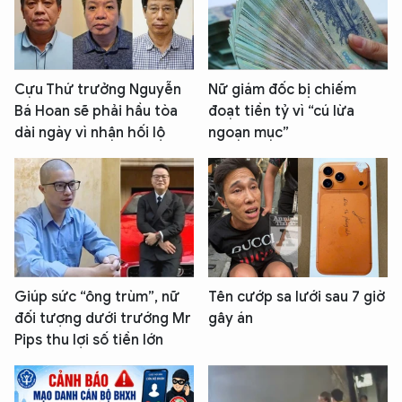
Cựu Thứ trưởng Nguyễn
Nữ giám đốc bị chiếm
Bá Hoan sẽ phải hầu tòa
đoạt tiền tỷ vì “cú lừa
dài ngày vì nhận hối lộ
ngoạn mục”
Giúp sức “ông trùm”, nữ
Tên cướp sa lưới sau 7 giờ
đối tượng dưới trướng Mr
gây án
Pips thu lợi số tiền lớn