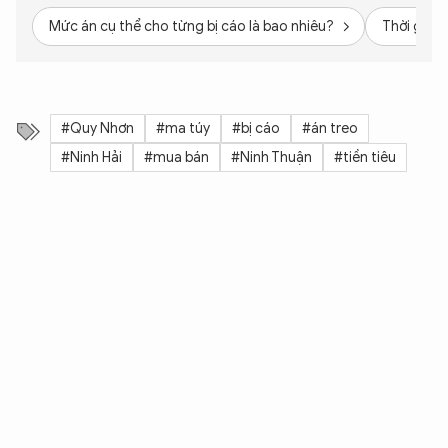
Mức án cụ thể cho từng bị cáo là bao nhiêu?
Thời gian 
#Quy Nhơn
#ma túy
#bị cáo
#án treo
#Ninh Hải
#mua bán
#Ninh Thuận
#tiền tiêu