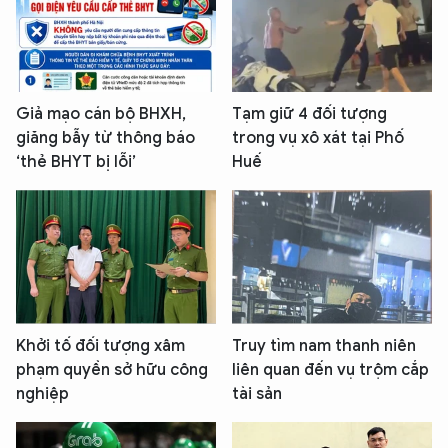
Giả mạo cán bộ BHXH,
Tạm giữ 4 đối tượng
giăng bẫy từ thông báo
trong vụ xô xát tại Phố
‘thẻ BHYT bị lỗi’
Huế
Khởi tố đối tượng xâm
Truy tìm nam thanh niên
phạm quyền sở hữu công
liên quan đến vụ trộm cắp
nghiệp
tài sản