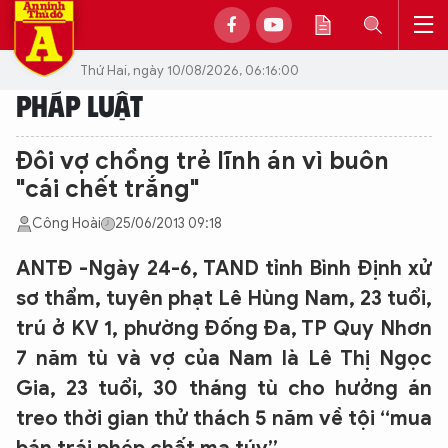
Thứ Hai, ngày 10/08/2026, 06:16:00
PHÁP LUẬT
Đôi vợ chồng trẻ lĩnh án vì buôn
"cái chết trắng"
Công Hoài
25/06/2013 09:18
ANTĐ -Ngày 24-6, TAND tỉnh Bình Định xử
sơ thẩm, tuyên phạt Lê Hùng Nam, 23 tuổi,
trú ở KV 1, phường Đống Đa, TP Quy Nhơn
7 năm tù và vợ của Nam là Lê Thị Ngọc
Gia, 23 tuổi, 30 tháng tù cho hưởng án
treo thời gian thử thách 5 năm về tội “mua