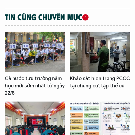
XIN CHÀO,
TÔI LÀ CHATBOT CỦA
TIN CÙNG CHUYÊN MỤC
Hãy hỏi tôi bất kỳ điều gì bạn cần biết về
An Ninh Thủ Đô nhé. Tôi sẵn sàng hỗ trợ!
Cả nước tựu trường năm
Khảo sát hiện trạng PCCC
học mới sớm nhất từ ngày
tại chung cư, tập thể cũ
22/8