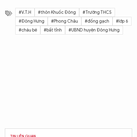
#V.T.H
#thôn Khuốc Đông
#Trường THCS
#Đông Hưng
#Phong Châu
#đống gạch
#lớp 6
#cháu bé
#bất tỉnh
#UBND huyện Đông Hưng
TIN LIÊN QUAN