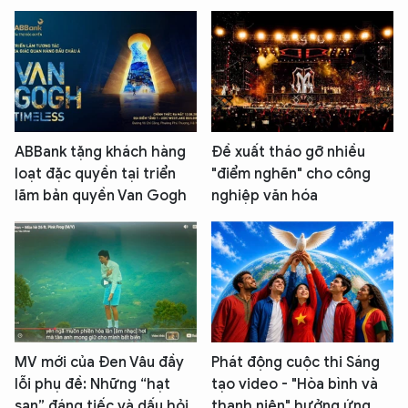
ABBank tặng khách hàng
Đề xuất tháo gỡ nhiều
loạt đặc quyền tại triển
"điểm nghẽn" cho công
lãm bản quyền Van Gogh
nghiệp văn hóa
MV mới của Đen Vâu đầy
Phát động cuộc thi Sáng
lỗi phụ đề: Những “hạt
tạo video - "Hòa bình và
sạn” đáng tiếc và dấu hỏi
thanh niên" hưởng ứng