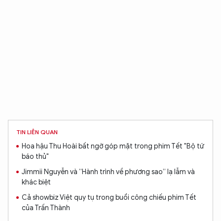
Hãy hỏi tôi bất kỳ điều gì bạn cần biết về
An Ninh Thủ Đô nhé. Tôi sẵn sàng hỗ trợ!
TIN LIÊN QUAN
Hoa hậu Thu Hoài bất ngờ góp mặt trong phim Tết "Bộ tứ
báo thủ"
Jimmii Nguyễn và “Hành trình về phương sao” lạ lẫm và
khác biệt
Cả showbiz Việt quy tụ trong buổi công chiếu phim Tết
của Trấn Thành