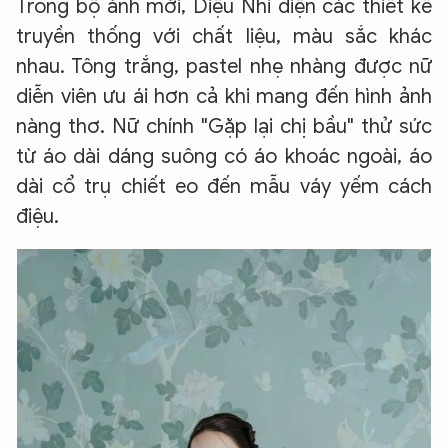
Trong bộ ảnh mới, Diệu Nhi diện các thiết kế
truyền thống với chất liệu, màu sắc khác
nhau. Tông trắng, pastel nhẹ nhàng được nữ
diễn viên ưu ái hơn cả khi mang đến hình ảnh
nàng thơ. Nữ chính "Gặp lại chị bầu" thử sức
từ áo dài dáng suông có áo khoác ngoài, áo
dài cổ trụ chiết eo đến mẫu váy yếm cách
điệu.