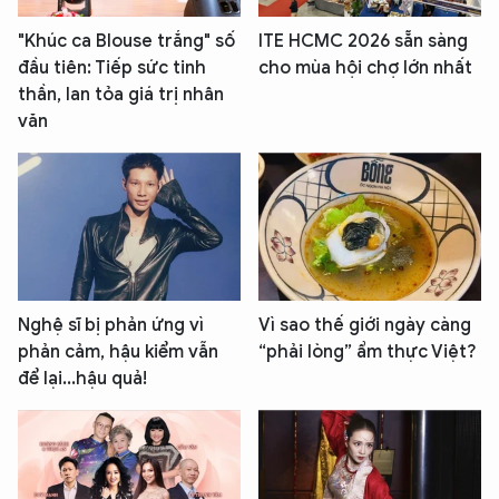
"Khúc ca Blouse trắng" số
ITE HCMC 2026 sẵn sàng
đầu tiên: Tiếp sức tinh
cho mùa hội chợ lớn nhất
thần, lan tỏa giá trị nhân
văn
Nghệ sĩ bị phản ứng vì
Vì sao thế giới ngày càng
phản cảm, hậu kiểm vẫn
“phải lòng” ẩm thực Việt?
để lại...hậu quả!