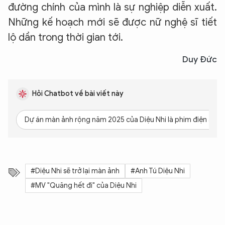
đường chính của mình là sự nghiệp diễn xuất.
Những kế hoạch mới sẽ được nữ nghệ sĩ tiết
lộ dần trong thời gian tới.
Duy Đức
Hỏi Chatbot về bài viết này
Dự án màn ảnh rộng năm 2025 của Diệu Nhi là phim điện ảnh h
#Diệu Nhi sẽ trở lại màn ảnh
#Anh Tú Diệu Nhi
#MV "Quăng hết đi" của Diệu Nhi
XIN CHÀO,
TÔI LÀ CHATBOT CỦA