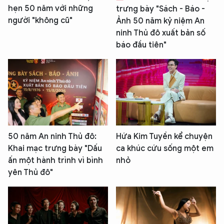
hẹn 50 năm với những
trưng bày "Sách - Báo -
người "không cũ"
Ảnh 50 năm kỷ niệm An
ninh Thủ đô xuất bản số
báo đầu tiên"
50 năm An ninh Thủ đô:
Hứa Kim Tuyền kể chuyện
Khai mạc trưng bày "Dấu
ca khúc cứu sống một em
ấn một hành trình vì bình
nhỏ
yên Thủ đô"