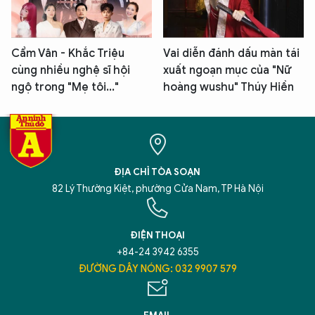
Cẩm Vân - Khắc Triệu
Vai diễn đánh dấu màn tái
cùng nhiều nghệ sĩ hội
xuất ngoạn mục của "Nữ
ngộ trong "Mẹ tôi..."
hoàng wushu" Thúy Hiền
ĐỊA CHỈ TÒA SOẠN
82 Lý Thường Kiệt, phường Cửa Nam, TP Hà Nội
ĐIỆN THOẠI
+84-24 3942 6355
ĐƯỜNG DÂY NÓNG: 032 9907 579