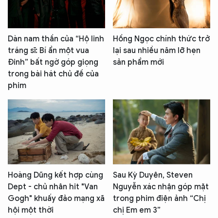
Dàn nam thần của “Hộ linh
Hồng Ngọc chính thức trở
tráng sĩ: Bí ẩn một vua
lại sau nhiều năm lỡ hẹn
Đinh” bất ngờ góp giọng
sản phẩm mới
trong bài hát chủ đề của
phim
Hoàng Dũng kết hợp cùng
Sau Kỳ Duyên, Steven
Dept - chủ nhân hit "Van
Nguyễn xác nhận góp mặt
Gogh" khuấy đảo mạng xã
trong phim điện ảnh “Chị
hội một thời
chị Em em 3”