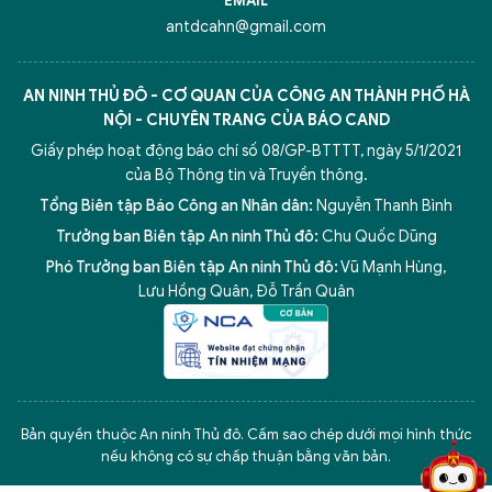
EMAIL
antdcahn@gmail.com
AN NINH THỦ ĐÔ - CƠ QUAN CỦA CÔNG AN THÀNH PHỐ HÀ
NỘI - CHUYÊN TRANG CỦA BÁO CAND
Giấy phép hoạt động báo chí số 08/GP-BTTTT, ngày 5/1/2021
của Bộ Thông tin và Truyền thông.
Tổng Biên tập Báo Công an Nhân dân:
Nguyễn Thanh Bình
Trưởng ban Biên tập An ninh Thủ đô:
Chu Quốc Dũng
Phó Trưởng ban Biên tập An ninh Thủ đô:
Vũ Mạnh Hùng
,
Lưu Hồng Quân
,
Đỗ Trần Quân
5 điểm nghẽn của Hà Nội
giải pháp xử lý điểm nghẽn của
Bản quyền thuộc An ninh Thủ đô. Cấm sao chép dưới mọi hình thức
nếu không có sự chấp thuận bằng văn bản.