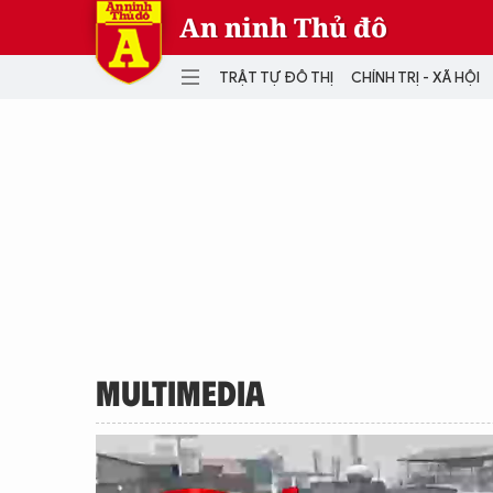
An ninh Thủ đô
TRẬT TỰ ĐÔ THỊ
CHÍNH TRỊ - XÃ HỘI
DANH MỤC
TRẬT TỰ ĐÔ THỊ
CHÍ
THẾ GIỚI
PH
Quân sự
THÀNH PHỐ THÔNG MINH
VĂ
THỂ THAO
SỐ
KINH DOANH
MU
MULTIMEDIA