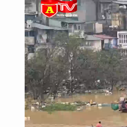
CON ĐƯỜNG KHỞI NGHIỆP