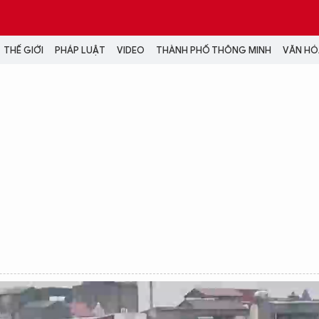
THẾ GIỚI
PHÁP LUẬT
VIDEO
THÀNH PHỐ THÔNG MINH
VĂN HÓA
MEDIA
NH TRỊ - XÃ HỘI
VIDEO
Đại hội Đảng
PODCAST
ÁP LUẬT
ẢNH
LONGFORM
N HÓA - GIẢI TRÍ
INFOGRAPHIC
NG Ở HÀ NỘI
LỊCH VẠN SỰ
LTIMEDIA
Podcast
Video
Ảnh
Infographic