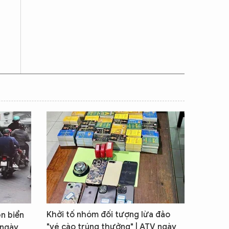
Khởi tố nhóm đối tượng lừa đảo
ện biển
"vé cào trúng thưởng" | ATV ngày
 ngày