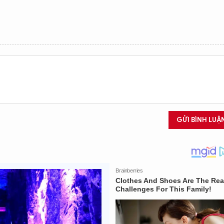
GỬI BÌNH LUẬ