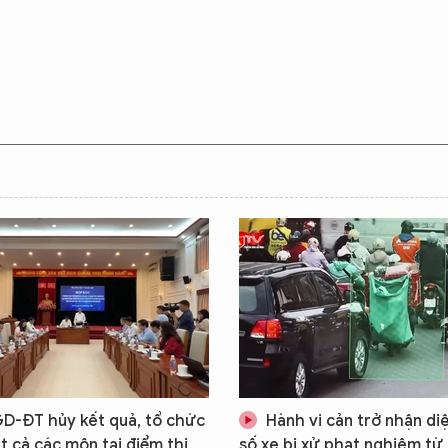
D-ĐT hủy kết quả, tổ chức
Hành vi cản trở nhận di
tất cả các môn tại điểm thi
số xe bị xử phạt nghiêm từ