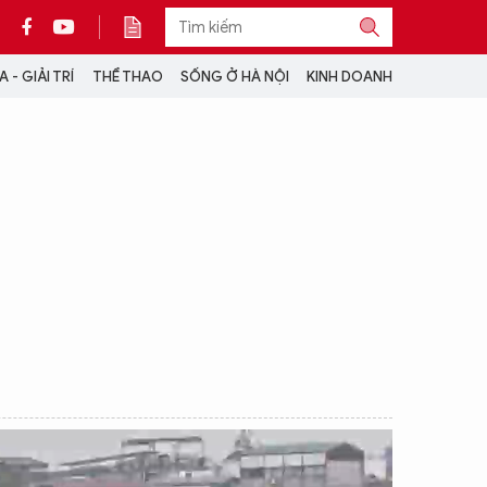
 - GIẢI TRÍ
THỂ THAO
SỐNG Ở HÀ NỘI
KINH DOANH
THÔNG TIN THÊM
CỘNG TÁC VỚI ANTĐ
TRA CỨU XE
HOTLINE: 032 9907 579