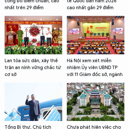
công bố điểm chuẩn, cao
tế Quốc dân năm 2026
nhất trên 29 điểm
cao nhất gần 29 điểm
Lan tỏa sức dân, xây thế
Hà Nội xem xét miễn
trận an ninh vững chắc từ
nhiệm Ủy viên UBND TP
cơ sở
với 11 Giám đốc sở, ngành
Tổng Bí thư, Chủ tịch
Chưa phát hiện việc cho