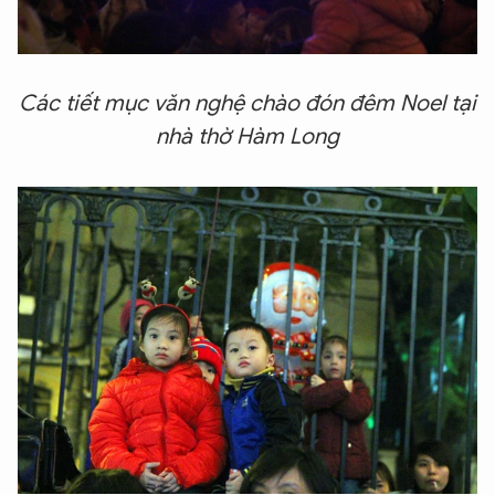
Các tiết mục văn nghệ chào đón đêm Noel tại
nhà thờ Hàm Long
XIN CHÀO,
TÔI LÀ CHATBOT CỦA
Hãy hỏi tôi bất kỳ điều gì bạn cần biết về
An Ninh Thủ Đô nhé. Tôi sẵn sàng hỗ trợ!