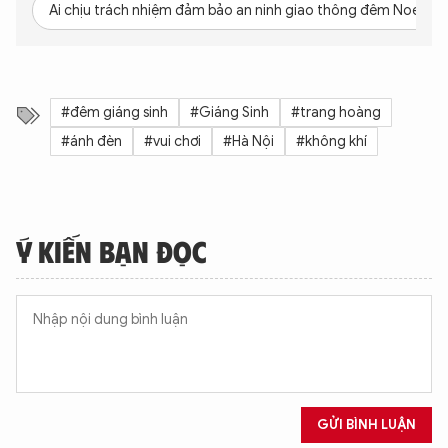
Ai chịu trách nhiệm đảm bảo an ninh giao thông đêm Noel?
#đêm giáng sinh
#Giáng Sinh
#trang hoàng
#ánh đèn
#vui chơi
#Hà Nội
#không khí
Ý KIẾN BẠN ĐỌC
GỬI BÌNH LUẬN