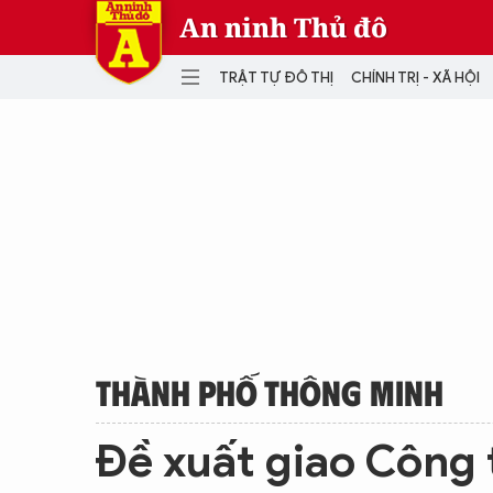
An ninh Thủ đô
TRẬT TỰ ĐÔ THỊ
CHÍNH TRỊ - XÃ HỘI
DANH MỤC
TRẬT TỰ ĐÔ THỊ
CHÍ
THẾ GIỚI
PH
Quân sự
THÀNH PHỐ THÔNG MINH
VĂ
THỂ THAO
SỐ
KINH DOANH
MU
THÀNH PHỐ THÔNG MINH
Đề xuất giao Công 