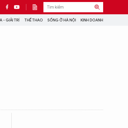
 - GIẢI TRÍ
THỂ THAO
SỐNG Ở HÀ NỘI
KINH DOANH
THÔNG TIN THÊM
CỘNG TÁC VỚI ANTĐ
TRA CỨU XE
HOTLINE: 032 9907 579