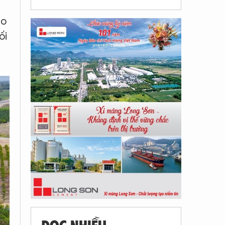
ao
ối
ĐỌC NHIỀU