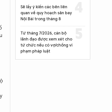
Sẽ lấy ý kiến các bên liên
quan về quy hoạch sân bay
Nội Bài trong tháng 8
ố
Từ tháng 7/2026, cán bộ
u
lãnh đạo được xem xét cho
từ chức nếu có vợ/chồng vi
phạm pháp luật
lộ
y