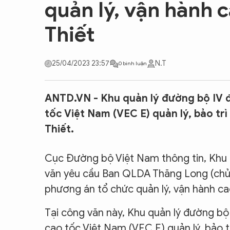
quản lý, vận hành 
CON ĐƯỜNG KHỞI NGHIỆP
Thiết
25/04/2023 23:57
N.T
0 bình luận
ANTD.VN - Khu quản lý đường bộ IV 
tốc Việt Nam (VEC E) quản lý, bảo tr
Thiết.
Cục Đường bộ Việt Nam thông tin, Khu
văn yêu cầu Ban QLDA Thăng Long (chủ đ
phương án tổ chức quản lý, vận hành ca
Tại công văn này, Khu quản lý đường bộ
cao tốc Việt Nam (VEC E) quản lý, bảo tr