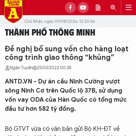
Chủ Nhật, ngày 09/08/2026, 12:20:56
THÀNH PHỐ THÔNG MINH
Đề nghị bổ sung vốn cho hàng loạt
công trình giao thông “khủng”
Ngân Tuyền
25/03/2022 00:38
ANTD.VN - Dự án cầu Ninh Cường vượt
sông Ninh Cơ trên Quốc lộ 37B, sử dụng
vốn vay ODA của Hàn Quốc có tổng mức
đầu tư hơn 582 tỷ đồng.
Bộ GTVT vừa có văn bản gửi Bộ KH-ĐT về