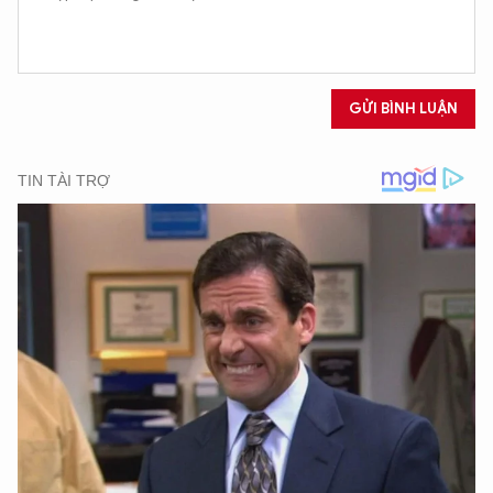
XIN CHÀO,
GỬI BÌNH LUẬN
TÔI LÀ CHATBOT CỦA
Hãy hỏi tôi bất kỳ điều gì bạn cần biết về
An Ninh Thủ Đô nhé. Tôi sẵn sàng hỗ trợ!