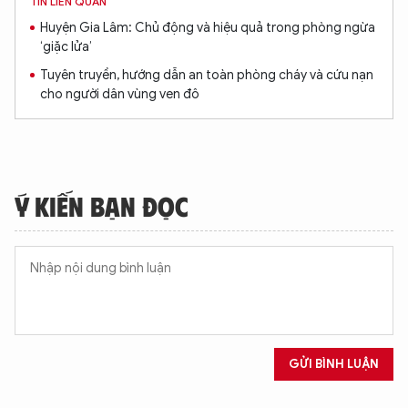
XIN CHÀO,
TIN LIÊN QUAN
Huyện Gia Lâm: Chủ động và hiệu quả trong phòng ngừa
TÔI LÀ CHATBOT CỦA
‘giặc lửa’
Tuyên truyền, hướng dẫn an toàn phòng cháy và cứu nạn
cho người dân vùng ven đô
Hãy hỏi tôi bất kỳ điều gì bạn cần biết về
An Ninh Thủ Đô nhé. Tôi sẵn sàng hỗ trợ!
Ý KIẾN BẠN ĐỌC
GỬI BÌNH LUẬN