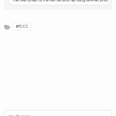
Các biện pháp cụ thể nào đã được áp dụng để khắc phục các
#PCCC