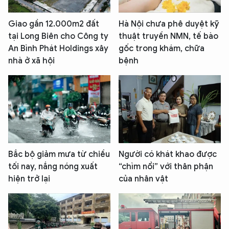
Giao gần 12.000m2 đất
Hà Nội chưa phê duyệt kỹ
tại Long Biên cho Công ty
thuật truyền NMN, tế bào
An Bình Phát Holdings xây
gốc trong khám, chữa
nhà ở xã hội
bệnh
Bắc bộ giảm mưa từ chiều
Người có khát khao được
tối nay, nắng nóng xuất
“chìm nổi” với thân phận
hiện trở lại
của nhân vật