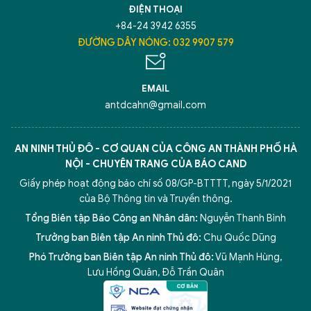
ĐIỆN THOẠI
+84-24 3942 6355
ĐƯỜNG DÂY NÓNG: 032 9907 579
EMAIL
antdcahn@gmail.com
AN NINH THỦ ĐÔ - CƠ QUAN CỦA CÔNG AN THÀNH PHỐ HÀ
NỘI - CHUYÊN TRANG CỦA BÁO CAND
Giấy phép hoạt động báo chí số 08/GP-BTTTT, ngày 5/1/2021
của Bộ Thông tin và Truyền thông.
Tổng Biên tập Báo Công an Nhân dân:
Nguyễn Thanh Bình
Trưởng ban Biên tập An ninh Thủ đô:
Chu Quốc Dũng
Phó Trưởng ban Biên tập An ninh Thủ đô:
Vũ Mạnh Hùng
,
Lưu Hồng Quân
,
Đỗ Trần Quân