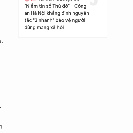
"Niềm tin số Thủ đô" - Công
an Hà Nội khẳng định nguyên
tắc "3 nhanh" bảo vệ người
dùng mạng xã hội
a,
ử
n