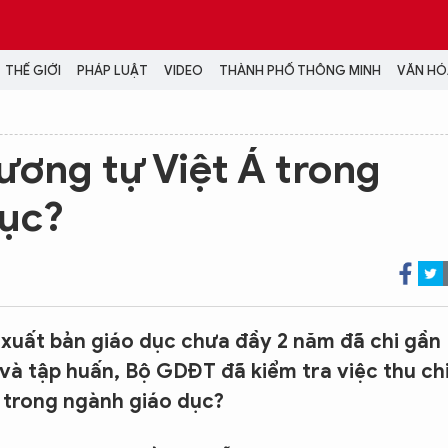
THẾ GIỚI
PHÁP LUẬT
VIDEO
THÀNH PHỐ THÔNG MINH
VĂN HÓA
MEDIA
ương tự Việt Á trong
NH TRỊ - XÃ HỘI
VIDEO
dục?
Đại hội Đảng
PODCAST
ÁP LUẬT
ẢNH
LONGFORM
N HÓA - GIẢI TRÍ
INFOGRAPHIC
NG Ở HÀ NỘI
LỊCH VẠN SỰ
LTIMEDIA
xuất bản giáo dục chưa đầy 2 năm đã chi gần
Podcast
 và tập huấn, Bộ GDĐT đã kiểm tra việc thu ch
Video
Á trong ngành giáo dục?
Ảnh
Infographic