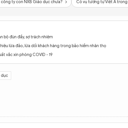
a công ty con NXB Giáo dục chưa?
Có vụ tương tự Việt Á tron
cán bộ đùn đẩy, sợ trách nhiệm
 hiệu lừa đảo, lừa dối khách hàng trong bảo hiểm nhân thọ
uất vắc xin phòng COVID - 19
 dục