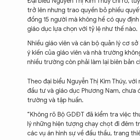
Đại biểu Nguyễn Thị Kim Thúy chỉ rõ, tu
trở lên nhưng trao quyền bỏ phiếu quy
đồng 15 người mà không hề có quy định
giáo dục lựa chọn với tỷ lệ như thế nào.
Nhiều giáo viên và cán bộ quản lý cơ sở
ý kiến của giáo viên và nhà trường khô
nhiều trường còn phải làm lại biên bản
Theo đại biểu Nguyễn Thị Kim Thúy, v
đầu tư và giáo dục Phương Nam, chưa đầ
trường và tập huấn.
“Không rõ Bộ GDĐT đã kiểm tra việc thu
lý những hiện tượng chạy chọt đi đêm tro
các vụ án hình sự về đấu thầu, trang thi