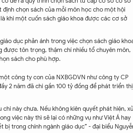
y có đề ra quy trình chọn sách từ cấp cơ sở cơ sở
ết định chọn sách của mỗi môn học cho một hội
 là khi một cuốn sách giáo khoa được các cơ sở
 giáo dục phản ánh trong việc chọn sách giáo kho
ng được tôn trọng, thậm chí nhiều tổ chuyên môn,
 chọn sách cho phù hợp.
ới một công ty con của NXBGDVN như công ty CP
y 2 năm đã chi gần 100 tỷ đồng để phát triển thị
 chi này chưa. Nếu không kiên quyết phát hiện, x
ng việc này thì sẽ lại có những vụ như Việt Á hay
ết bị trong chính ngành giáo dục” - đại biểu Nguyễ