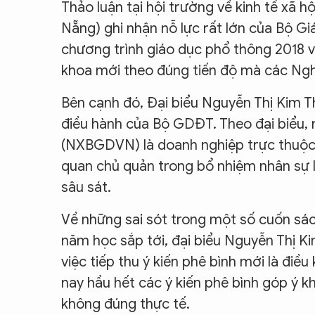
Thảo luận tại hội trường về kinh tế xã h
CON ĐƯỜNG KHỞI NGHIỆP
Nẵng) ghi nhận nỗ lực rất lớn của Bộ G
chương trình giáo dục phổ thông 2018 v
khoa mới theo đúng tiến độ mà các Ngh
Bên cạnh đó, Đại biểu Nguyễn Thị Kim T
điều hành của Bộ GDĐT. Theo đại biểu,
(NXBGDVN) là doanh nghiệp trực thuộc B
quan chủ quản trong bổ nhiệm nhân sự l
sâu sát.
Về những sai sót trong một số cuốn sác
năm học sắp tới, đại biểu Nguyễn Thị K
việc tiếp thu ý kiến phê bình mới là điều
nay hầu hết các ý kiến phê bình góp ý kh
không đúng thực tế.