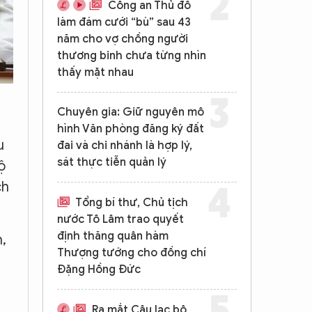
Công an Thủ đô
làm đám cưới “bù” sau 43
năm cho vợ chồng người
thương binh chưa từng nhìn
thấy mặt nhau
Chuyên gia: Giữ nguyên mô
hình Văn phòng đăng ký đất
u
đai và chi nhánh là hợp lý,
sát thực tiễn quản lý
ộ
ch
Tổng bí thư, Chủ tịch
nước Tô Lâm trao quyết
định thăng quân hàm
n,
Thượng tướng cho đồng chí
Đặng Hồng Đức
Ra mắt Câu lạc bộ