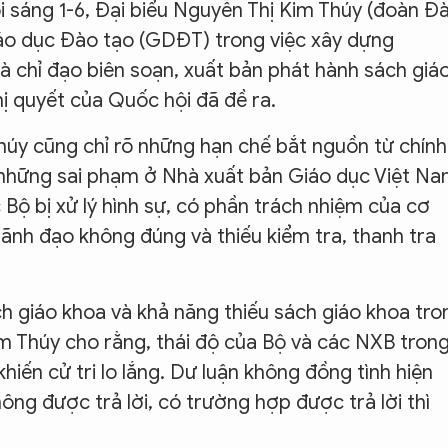
ội sáng 1-6, Đại biểu Nguyễn Thị Kim Thúy (đoàn Đ
iáo dục Đào tạo (GDĐT) trong việc xây dựng
à chỉ đạo biên soạn, xuất bản phát hành sách giá
ị quyết của Quốc hội đã đề ra.
húy cũng chỉ rõ những hạn chế bắt nguồn từ chính
 những sai phạm ở Nhà xuất bản Giáo dục Việt N
ộ bị xử lý hình sự, có phần trách nhiệm của cơ
ãnh đạo không đúng và thiếu kiểm tra, thanh tra
h giáo khoa và khả năng thiếu sách giáo khoa tro
im Thúy cho rằng, thái độ của Bộ và các NXB tron
 khiến cử tri lo lắng. Dư luận không đồng tình hiện
ông được trả lời, có trường hợp được trả lời thì