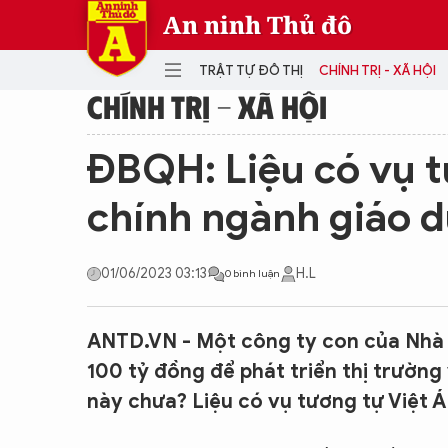
An ninh Thủ đô
TRẬT TỰ ĐÔ THỊ
CHÍNH TRỊ - XÃ HỘI
CHÍNH TRỊ - XÃ HỘI
DANH MỤC
ĐBQH: Liệu có vụ t
TRẬT TỰ ĐÔ THỊ
CHÍ
chính ngành giáo 
THẾ GIỚI
PH
Quân sự
01/06/2023 03:13
H.L
0 bình luận
THÀNH PHỐ THÔNG MINH
VĂ
THỂ THAO
SỐ
KINH DOANH
MU
ANTD.VN - Một công ty con của Nhà 
100 tỷ đồng để phát triển thị trường
này chưa? Liệu có vụ tương tự Việt 