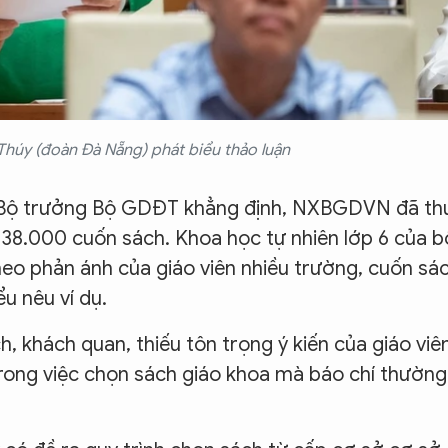
Thúy (đoàn Đà Nẵng) phát biểu thảo luận
ôi, Bộ trưởng Bộ GDĐT khẳng định, NXBGDVN đã th
ại 38.000 cuốn sách. Khoa học tự nhiên lớp 6 của b
heo phản ánh của giáo viên nhiều trường, cuốn sá
u nêu ví dụ.
h, khách quan, thiếu tôn trọng ý kiến của giáo viê
trong việc chọn sách giáo khoa mà báo chí thường