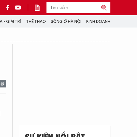
 - GIẢI TRÍ
THỂ THAO
SỐNG Ở HÀ NỘI
KINH DOANH
THÔNG TIN THÊM
CỘNG TÁC VỚI ANTĐ
TRA CỨU XE
HOTLINE: 032 9907 579
i
SỰ KIỆN NỔI BẬT