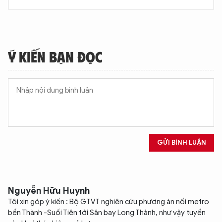
XIN CHÀO,
TÔI LÀ CHATBOT CỦA
Ý KIẾN BẠN ĐỌC
Hãy hỏi tôi bất kỳ điều gì bạn cần biết về
An Ninh Thủ Đô nhé. Tôi sẵn sàng hỗ trợ!
GỬI BÌNH LUẬN
Nguyễn Hữu Huynh
Tôi xin góp ý kiến : Bộ GTVT nghiên cứu phương án nối metro
bến Thành -Suối Tiên tới Sân bay Long Thành, như vậy tuyến