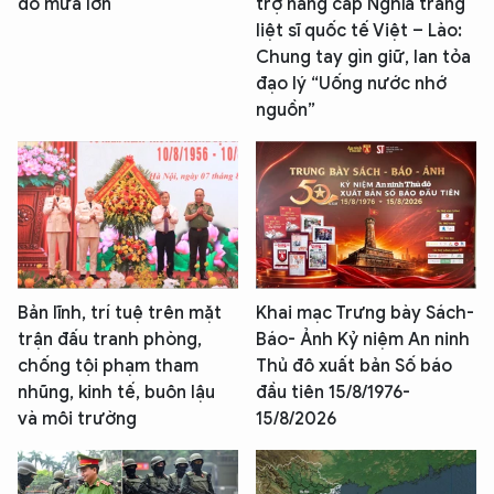
do mưa lớn
trợ nâng cấp Nghĩa trang
liệt sĩ quốc tế Việt – Lào:
Chung tay gìn giữ, lan tỏa
đạo lý “Uống nước nhớ
nguồn”
Bản lĩnh, trí tuệ trên mặt
Khai mạc Trưng bày Sách-
trận đấu tranh phòng,
Báo- Ảnh Kỷ niệm An ninh
chống tội phạm tham
Thủ đô xuất bản Số báo
nhũng, kinh tế, buôn lậu
đầu tiên 15/8/1976-
và môi trường
15/8/2026