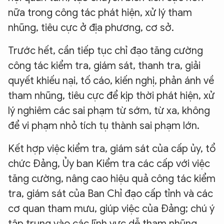
nữa trong công tác phát hiện, xử lý tham
nhũng, tiêu cực ở địa phương, cơ sở.
Trước hết, cần tiếp tục chỉ đạo tăng cường
công tác kiểm tra, giám sát, thanh tra, giải
quyết khiếu nại, tố cáo, kiến nghị, phản ánh về
tham nhũng, tiêu cực để kịp thời phát hiện, xử
lý nghiêm các sai phạm từ sớm, từ xa, không
để vi phạm nhỏ tích tụ thành sai phạm lớn.
Kết hợp việc kiểm tra, giám sát của cấp ủy, tổ
chức Đảng, Ủy ban Kiểm tra các cấp với việc
XIN CHÀO,
tăng cường, nâng cao hiệu quả công tác kiểm
TÔI LÀ CHATBOT CỦA
tra, giám sát của Ban Chỉ đạo cấp tỉnh và các
cơ quan tham mưu, giúp việc của Đảng; chú ý
tập trung vào các lĩnh vực dễ tham nhũng,