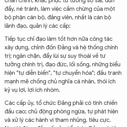
chấn chỉnh, khắc phục tư tưởng sợ sai, đùn
đẩy, né tránh, làm việc cầm chừng của một
bộ phận cán bộ, đảng viên, nhất là cán bộ
lãnh đạo, quản lý các cấp;
Tiếp tục chỉ đạo làm tốt hơn nữa công tác
xây dựng, chỉnh đốn Đảng và hệ thống chính
trị; ngăn chặn, đẩy lùi sự suy thoái về tư
tưởng chính trị, đạo đức, lối sống, những biểu
hiện "tự diễn biến", "tự chuyển hóa"; đấu tranh
mạnh mẽ chống chủ nghĩa cá nhân, thói ích
kỷ vụ lợi, lợi ích nhóm.
Các cấp ủy, tổ chức Đảng phải có tính chiến
đấu cao; chủ động phòng ngừa, tự phát hiện
và xử lý các hành vi tham nhũng, tiêu cực.