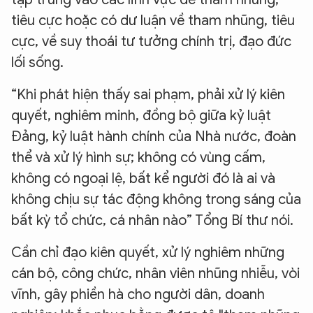
Hãy hỏi tôi bất kỳ điều gì bạn cần biết về
An Ninh Thủ Đô nhé. Tôi sẵn sàng hỗ trợ!
tiêu cực hoặc có dư luận về tham nhũng, tiêu
cực, về suy thoái tư tưởng chính trị, đạo đức
lối sống.
“Khi phát hiện thấy sai phạm, phải xử lý kiên
quyết, nghiêm minh, đồng bộ giữa kỷ luật
Đảng, kỷ luật hành chính của Nhà nước, đoàn
thể và xử lý hình sự; không có vùng cấm,
không có ngoại lệ, bất kể người đó là ai và
không chịu sự tác động không trong sáng của
bất kỳ tổ chức, cá nhân nào” Tổng Bí thư nói.
Cần chỉ đạo kiên quyết, xử lý nghiêm những
cán bộ, công chức, nhân viên nhũng nhiễu, vòi
vĩnh, gây phiền hà cho người dân, doanh