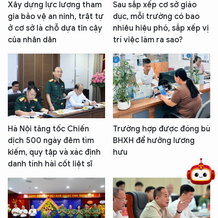
Xây dựng lực lượng tham
Sau sắp xếp cơ sở giáo
gia bảo vệ an ninh, trật tự
dục, mỗi trường có bao
ở cơ sở là chỗ dựa tin cậy
nhiêu hiệu phó, sắp xếp vị
của nhân dân
trí việc làm ra sao?
5 điểm nghẽn của Hà Nội
giải pháp xử lý điểm nghẽn của
Hà Nội tăng tốc Chiến
Trường hợp được đóng bù
dịch 500 ngày đêm tìm
BHXH để hưởng lương
kiếm, quy tập và xác định
hưu
danh tính hài cốt liệt sĩ