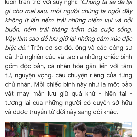
luôn trăn trở với suy nghĩ:
"Chúng ta sẽ để lại
gì cho mai sau, mỗi người chúng ta ngồi đây
không ít lần nếm trải những niềm vui và nỗi
buồn, nếm trải thăng trầm của cuộc sống.
Vậy làm sao để lưu giữ lại những cảm xúc đặc
biệt đó."
Trên cơ sở đó, ông và các cộng sự
đã thử nghiên cứu và tạo ra những chiếc bình
gốm độc bản, cá nhân hóa gắn liền với tâm
tư, nguyện vọng, câu chuyện riêng của từng
chủ nhân. Mỗi chiếc bình này như là một bảo
vật may mắn lưu giữ quá khứ - hiện tại -
tương lai của những người có duyên sở hữu
và được truyền từ đời này sang đời khác.