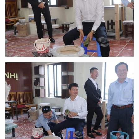
Hãy hỏi tôi bất kỳ điều gì bạn cần biết về
An Ninh Thủ Đô nhé. Tôi sẵn sàng hỗ trợ!