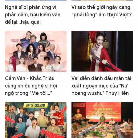
Nghệ sĩ bị phản ứng vì
Vì sao thế giới ngày càng
phản cảm, hậu kiểm vẫn
“phải lòng” ẩm thực Việt?
để lại...hậu quả!
Cẩm Vân - Khắc Triệu
Vai diễn đánh dấu màn tái
cùng nhiều nghệ sĩ hội
xuất ngoạn mục của "Nữ
ngộ trong "Mẹ tôi..."
hoàng wushu" Thúy Hiền