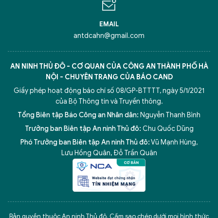
EMAIL
antdcahn@gmail.com
AN NINH THỦ ĐÔ - CƠ QUAN CỦA CÔNG AN THÀNH PHỐ HÀ
NỘI - CHUYÊN TRANG CỦA BÁO CAND
Giấy phép hoạt động báo chí số 08/GP-BTTTT, ngày 5/1/2021
của Bộ Thông tin và Truyền thông.
Tổng Biên tập Báo Công an Nhân dân:
Nguyễn Thanh Bình
Trưởng ban Biên tập An ninh Thủ đô:
Chu Quốc Dũng
Phó Trưởng ban Biên tập An ninh Thủ đô:
Vũ Mạnh Hùng
,
Lưu Hồng Quân
,
Đỗ Trần Quân
5 điểm nghẽn của Hà Nội
giải pháp xử lý điểm nghẽn của
Bản quyền thuộc An ninh Thủ đô. Cấm sao chép dưới mọi hình thức