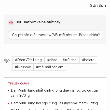
Sơn Sơn
Hỏi Chatbot về bài viết này
Chi phí sản xuất liveshow 'Mãi mãi bên em' là bao nhiêu?
#Đàm Vĩnh Hưng
#nhạc
#trữ tình
#bolero
#liveshow
#mãi mãi bên em
TIN LIÊN QUAN
Đàm Vĩnh Hưng nhất định không thiên vị học trò cũ của
Lam Trường
Đàm Vĩnh Hưng hội ngộ cùng Lệ Quyên và Phạm Hương