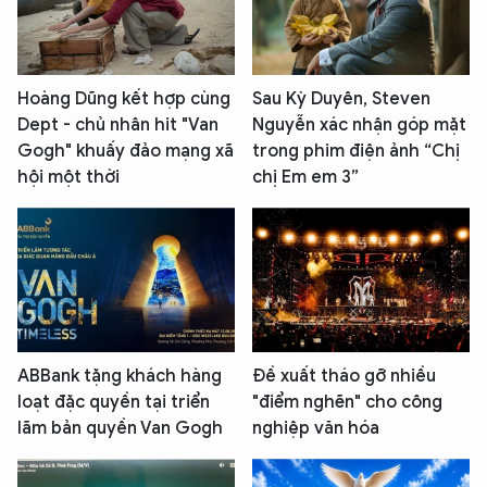
Hoàng Dũng kết hợp cùng
Sau Kỳ Duyên, Steven
Dept - chủ nhân hit "Van
Nguyễn xác nhận góp mặt
Gogh" khuấy đảo mạng xã
trong phim điện ảnh “Chị
hội một thời
chị Em em 3”
ABBank tặng khách hàng
Đề xuất tháo gỡ nhiều
loạt đặc quyền tại triển
"điểm nghẽn" cho công
lãm bản quyền Van Gogh
nghiệp văn hóa