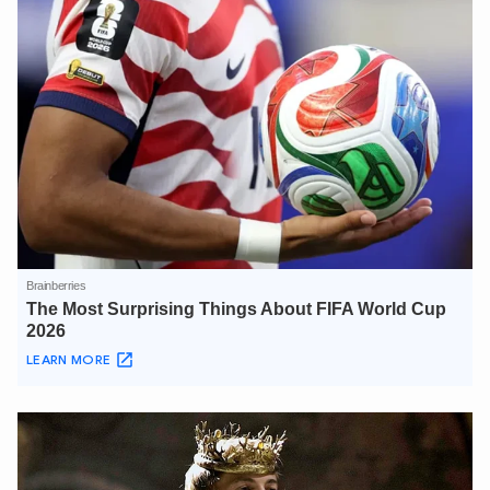
Hãy hỏi tôi bất kỳ điều gì bạn cần biết về
An Ninh Thủ Đô nhé. Tôi sẵn sàng hỗ trợ!