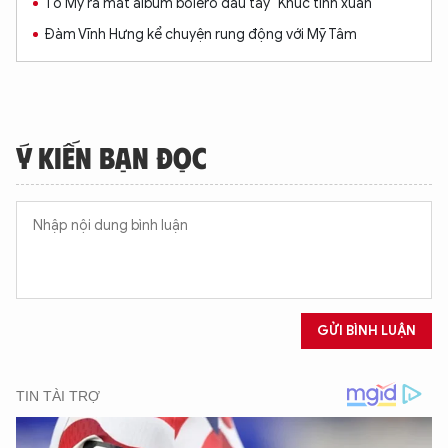
Tố My ra mắt album bolero đầu tay "Khúc tình xuân"
Đàm Vĩnh Hưng kể chuyện rung động với Mỹ Tâm
Ý KIẾN BẠN ĐỌC
GỬI BÌNH LUẬN
XIN CHÀO,
TÔI LÀ CHATBOT CỦA