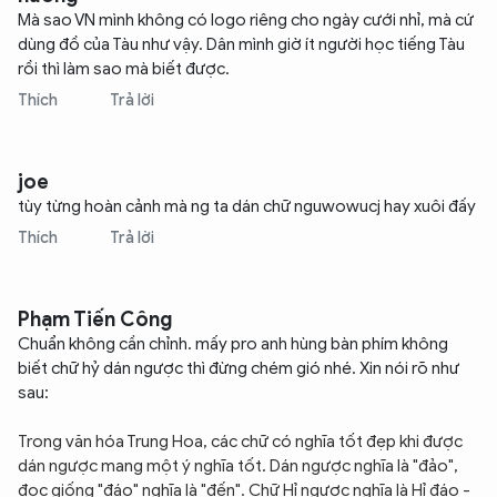
Mà sao VN mình không có logo riêng cho ngày cưới nhỉ, mà cứ
dùng đồ của Tàu như vậy. Dân mình giờ ít người học tiếng Tàu
rồi thì làm sao mà biết được.
Thích
Trả lời
XIN CHÀO,
TÔI LÀ CHATBOT CỦA
joe
tùy từng hoàn cảnh mà ng ta dán chữ nguwowucj hay xuôi đấy
Thích
Trả lời
Hãy hỏi tôi bất kỳ điều gì bạn cần biết về
An Ninh Thủ Đô nhé. Tôi sẵn sàng hỗ trợ!
Phạm Tiến Công
Chuẩn không cần chỉnh. mấy pro anh hùng bàn phím không
biết chữ hỷ dán ngược thì đừng chém gió nhé. Xin nói rõ như
sau:
Trong văn hóa Trung Hoa, các chữ có nghĩa tốt đẹp khi được
dán ngược mang một ý nghĩa tốt. Dán ngược nghĩa là "đảo",
đọc giống "đáo" nghĩa là "đến". Chữ Hỉ ngược nghĩa là Hỉ đáo -