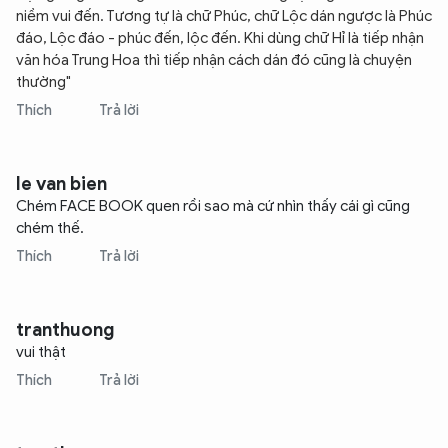
niềm vui đến. Tương tự là chữ Phúc, chữ Lộc dán ngược là Phúc
đáo, Lộc đáo - phúc đến, lộc đến. Khi dùng chữ Hỉ là tiếp nhận
văn hóa Trung Hoa thì tiếp nhận cách dán đó cũng là chuyện
thường"
Thích
Trả lời
le van bien
Chém FACE BOOK quen rồi sao mà cứ nhìn thấy cái gì cũng
chém thế.
Thích
Trả lời
tranthuong
vui thật
Thích
Trả lời