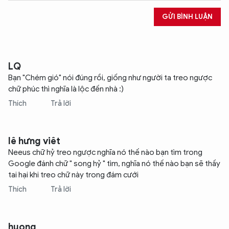
GỬI BÌNH LUẬN
LQ
Bạn "Chém gió" nói đúng rồi, giống như người ta treo ngược
chữ phúc thì nghĩa là lộc đến nhà :)
Thích
Trả lời
lê hưng viêt
Neeus chữ hỷ treo ngược nghĩa nó thế nào bạn tìm trong
Google đánh chữ " song hỷ " tìm, nghĩa nó thế nào bạn sẽ thấy
tai hại khi treo chữ này trong đám cưới
Thích
Trả lời
huong