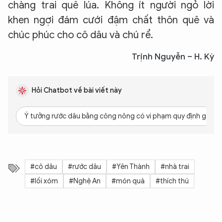
chàng trai quê lúa. Không ít người ngỏ lời
khen ngợi đám cưới đậm chất thôn quê và
chúc phúc cho cô dâu và chú rể.
Trịnh Nguyễn – H. Kỳ
Hỏi Chatbot về bài viết này
Ý tưởng rước dâu bằng công nông có vi phạm quy định giao 
#cô dâu
#rước dâu
#Yên Thành
#nhà trai
#lối xóm
#Nghệ An
#món quà
#thích thú