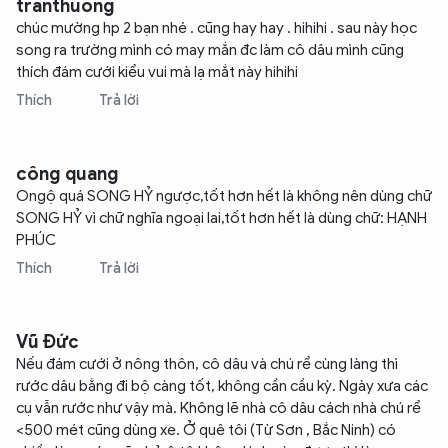
tranthuong
chúc mường hp 2 bạn nhé . cũng hay hay . hihihi . sau này học
song ra trường mình có may mắn đc làm cô dâu mình cũng
thích đám cưới kiểu vui mà lạ mắt này hihihi
Thích
Trả lời
công quang
Ongộ quá SONG HỶ ngược,tốt hơn hết là không nên dùng chữ
SONG HỶ vì chữ nghĩa ngoại lai,tốt hơn hết là dùng chữ: HẠNH
PHÚC
Thích
Trả lời
Vũ Đức
Nếu đám cưới ở nông thôn, cô dâu và chú rể cùng làng thì
rước dâu bằng đi bộ càng tốt, không cần cầu kỳ. Ngày xưa các
cụ vẫn rước như vậy mà. Không lẽ nhà cô dâu cách nhà chú rể
<500 mét cũng dùng xe. Ở quê tôi (Từ Sơn , Bắc Ninh) có