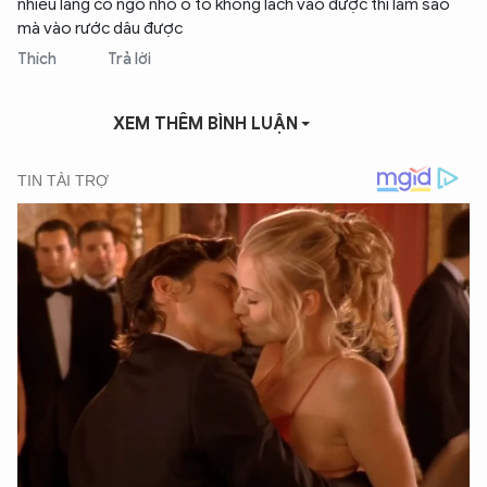
nhiều làng có ngõ nhỏ ô tô không lách vào được thì làm sao
mà vào rước dâu được
Thích
Trả lời
XEM THÊM BÌNH LUẬN