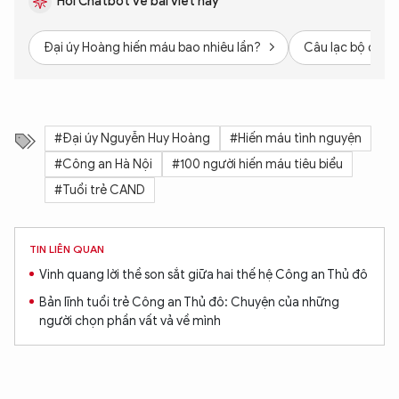
Hỏi Chatbot về bài viết này
Đại úy Hoàng hiến máu bao nhiêu lần?
Câu lạc bộ của 
#Đại úy Nguyễn Huy Hoàng
#Hiến máu tình nguyện
#Công an Hà Nội
#100 người hiến máu tiêu biểu
#Tuổi trẻ CAND
TIN LIÊN QUAN
Vinh quang lời thề son sắt giữa hai thế hệ Công an Thủ đô
Bản lĩnh tuổi trẻ Công an Thủ đô: Chuyện của những
người chọn phần vất vả về mình