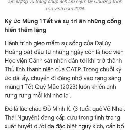
lực lượng vũ trang chụp ảnh lưu niệm tại Chương trình
Tôn vinh năm 2026.
Ký ức Mùng 1 Tết và sự tri ân những cống
hiến thầm lặng
Hành trình gieo mầm sự sống của Đại úy
Hoàng bắt đầu từ những ngày còn là học viên
Học viện Cảnh sát nhân dân tới khi trở thành
Thủ lĩnh thanh niên của CATP. Trong chuỗi ký
ức dài ấy, chuyến đi đáng nhớ vào rạng sáng
mùng 1 Tết Quý Mão (2023) luôn khiến anh
rưng rưng mỗi khi nhớ lại.
Đó là lúc cháu Đỗ Minh K. (3 tuổi, quê Võ Nhai,
Thái Nguyên) đang cấp cứu trong tình trạng
xuất huyết dưới da đặc biệt nguy kịch, cần bổ