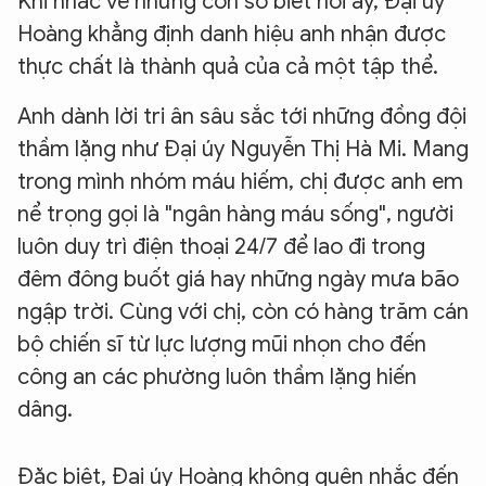
Khi nhắc về những con số biết nói ấy, Đại úy
Hoàng khẳng định danh hiệu anh nhận được
thực chất là thành quả của cả một tập thể.
Anh dành lời tri ân sâu sắc tới những đồng đội
thầm lặng như Đại úy Nguyễn Thị Hà Mi. Mang
trong mình nhóm máu hiếm, chị được anh em
nể trọng gọi là "ngân hàng máu sống", người
XIN CHÀO,
luôn duy trì điện thoại 24/7 để lao đi trong
TÔI LÀ CHATBOT CỦA
đêm đông buốt giá hay những ngày mưa bão
ngập trời. Cùng với chị, còn có hàng trăm cán
bộ chiến sĩ từ lực lượng mũi nhọn cho đến
Hãy hỏi tôi bất kỳ điều gì bạn cần biết về
An Ninh Thủ Đô nhé. Tôi sẵn sàng hỗ trợ!
công an các phường luôn thầm lặng hiến
dâng.
Đặc biệt, Đại úy Hoàng không quên nhắc đến