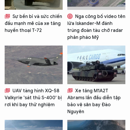
Sự bền bỉ và sức chiến
Nga công bố video tên
đấu mạnh mẽ của xe tăng
lửa Iskander-M đánh
huyền thoại T-72
trúng đoàn tàu chở radar
phản pháo Mỹ
UAV tàng hình XQ-58
Xe tăng M1A2T
Valkyrie 'sát thủ S-400' bị
Abrams lần đầu diễn tập
rơi khi bay thử nghiệm
bảo vệ sân bay Đào
Nguyên