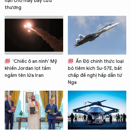
nạn cho máy bay cứu
thương
‘Chiếc ô an ninh’ Mỹ
Ấn Độ chính thức loại
khiến Jordan lọt tầm
bỏ tiêm kích Su-57E, bất
ngắm tên lửa Iran
chấp đề nghị hấp dẫn từ
Nga