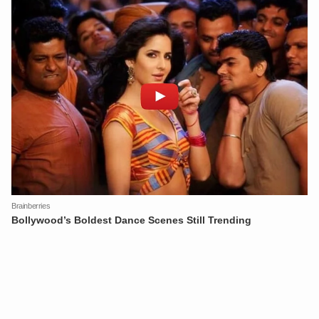
XIN CHÀO,
TÔI LÀ CHATBOT CỦA
Hãy hỏi tôi bất kỳ điều gì bạn cần biết về
An Ninh Thủ Đô nhé. Tôi sẵn sàng hỗ trợ!