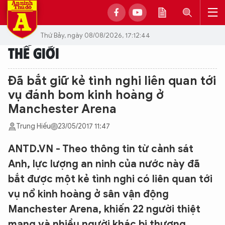
Thứ Bảy, ngày 08/08/2026, 17:12:44
THẾ GIỚI
Đã bắt giữ kẻ tình nghi liên quan tới
vụ đánh bom kinh hoàng ở
Manchester Arena
Trung Hiếu
23/05/2017 11:47
ANTD.VN - Theo thông tin từ cảnh sát
Anh, lực lượng an ninh của nước này đã
bắt được một kẻ tình nghi có liên quan tới
vụ nổ kinh hoàng ở sân vận động
Manchester Arena, khiến 22 người thiệt
mạng và nhiều người khác bị thương.