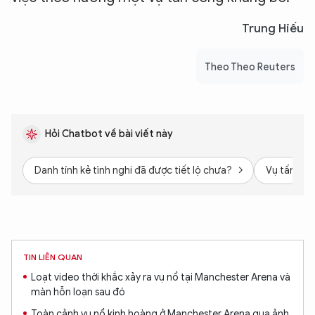
Trung Hiếu
Theo Theo Reuters
Hỏi Chatbot về bài viết này
Danh tính kẻ tình nghi đã được tiết lộ chưa?
Vụ tấn côn
TIN LIÊN QUAN
Loạt video thời khắc xảy ra vụ nổ tại Manchester Arena và
màn hỗn loạn sau đó
Toàn cảnh vụ nổ kinh hoàng ở Manchester Arena qua ảnh