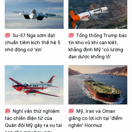
Su-57 Nga sớm đạt
Tổng thống Trump bác
chuẩn tiêm kích thế hệ 5
tin kho vũ khí cạn kiệt,
nhờ động cơ ‘xịn’
khẳng định Mỹ 'có lượng
đạn dược khổng lồ'
Nghi vấn thử nghiệm
Mỹ, Iran và Oman
tác chiến điện tử của
giằng co lợi ích tại 'điểm
Quân đội Mỹ gây ra vụ tai
nghẽn' Hormuz