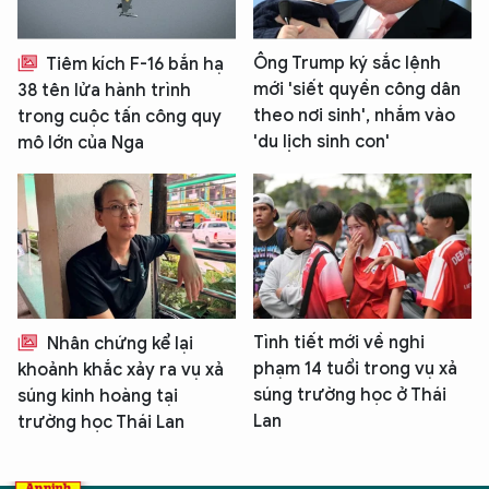
Ông Trump ký sắc lệnh
Tiêm kích F-16 bắn hạ
mới 'siết quyền công dân
38 tên lửa hành trình
theo nơi sinh', nhắm vào
trong cuộc tấn công quy
'du lịch sinh con'
mô lớn của Nga
Tình tiết mới về nghi
Nhân chứng kể lại
phạm 14 tuổi trong vụ xả
khoảnh khắc xảy ra vụ xả
súng trường học ở Thái
súng kinh hoàng tại
Lan
trường học Thái Lan