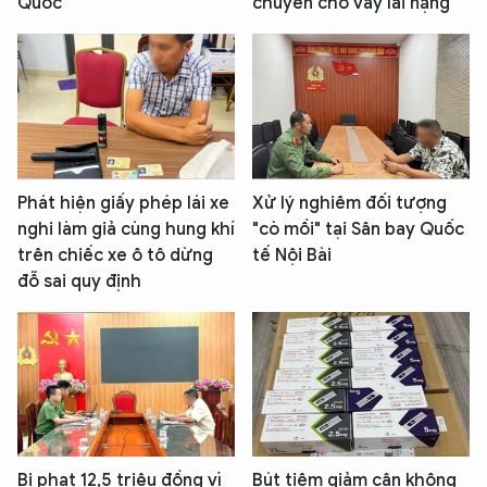
Quốc
chuyên cho vay lãi nặng
Phát hiện giấy phép lái xe
Xử lý nghiêm đối tượng
nghi làm giả cùng hung khí
"cò mồi" tại Sân bay Quốc
trên chiếc xe ô tô dừng
tế Nội Bài
đỗ sai quy định
Bị phạt 12,5 triệu đồng vì
Bút tiêm giảm cân không