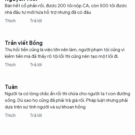
Bán hết cổ phần rồi, được 200 tỏi nộp CA, còn 500 tỏi được
nhà đầu tư mới hứa hỗ trợ nhưng đã có đâu
Thích
Trả lời
Trần viết Bồng
Thu hồi tiền cũng là việc lớn nên làm, người phạm tội cũng vì
kiếm tiền mà đã thấy rõ tội lỗi thì cũng nên tạo một lối đi.
Thích
Trả lời
XIN CHÀO,
TÔI LÀ CHATBOT CỦA
Tuân
Người ta có lòng chắc ẩn rồi thì chừa cho người ta 1 con đường
sống. Dù sao họ cũng đã phải trả giá rồi. Pháp luật nhưng phải
Hãy hỏi tôi bất kỳ điều gì bạn cần biết về
dựa trên sự tình người và sự khoan hồng
An Ninh Thủ Đô nhé. Tôi sẵn sàng hỗ trợ!
Thích
Trả lời