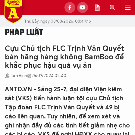
Thứ Bảy, ngày 08/08/2026, 08:49:15
PHÁP LUẬT
Cựu Chủ tịch FLC Trịnh Văn Quyết
bán hãng hàng không BamBoo để
khắc phục hậu quả vụ án
Lâm Vinh
25/07/2024 02:40
ANTD.VN - Sáng 25-7, đại diện Viện kiểm
sát (VKS) tiến hành luận tội cựu Chủ tịch
Tập đoàn FLC Trịnh Văn Quyết và 49 bị
cáo liên quan. Tuy nhiên, để xem xét và
ghi nhận đầy đủ các tình tiết giảm nhẹ cho
các bị cáo, VKS đề nghị HĐXX cho quay lại