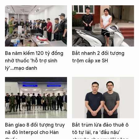
Ba năm kiếm 120 tỷ đồng
Bắt nhanh 2 đối tượng
nhờ thuốc 'hỗ trợ sinh
trộm cắp xe SH
lý'...mạo danh
Bàn giao 8 đối tượng truy
Bắt trùm lừa đảo thuê ô
nã đỏ Interpol cho Hàn
tô tự lái, ra ‘đầu nậu’