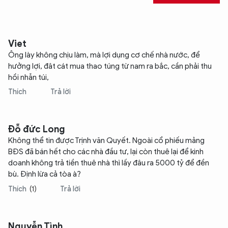
Viet
Ông lày không chịu làm, mà lợi dụng cơ chế nhà nước, để
hưởng lợi, đât cát mua thao túng từ nam ra bắc, cần phải thu
hồi nhẫn túi,
Thích
Trả lời
Đỗ đức Long
Không thể tin được Trịnh văn Quyết. Ngoài cổ phiếu mảng
BĐS đã bán hết cho các nhà đầu tư, lại còn thuê lại để kinh
doanh không trả tiền thuê nhà thì lấy đâu ra 5000 tỷ để đền
bù. Định lừa cả tòa à?
Thích
(1)
Trả lời
Nguyễn Tình