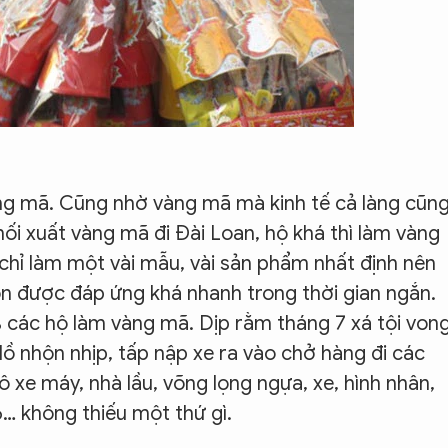
ng mã. Cũng nhờ vàng mã mà kinh tế cả làng cũn
ối xuất vàng mã đi Đài Loan, hộ khá thì làm vàng
chỉ làm một vài mẫu, vài sản phẩm nhất định nên
n được đáp ứng khá nhanh trong thời gian ngắn.
 các hộ làm vàng mã. Dịp rằm tháng 7 xá tội von
ồ nhộn nhịp, tấp nập xe ra vào chở hàng đi các
tô xe máy, nhà lầu, võng lọng ngựa, xe, hình nhân,
e 6… không thiếu một thứ gì.