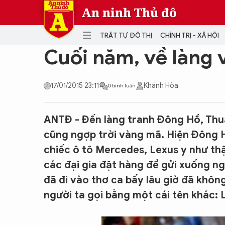
An ninh Thủ đô
TRẬT TỰ ĐÔ THỊ
CHÍNH TRỊ - XÃ HỘI
Cuối năm, về làng
DANH MỤC
17/01/2015 23:11
Khánh Hòa
0 bình luận
TRẬT TỰ ĐÔ THỊ
CHÍ
ANTĐ - Đến làng tranh Đông Hồ, Thu
THẾ GIỚI
PH
Quân sự
cũng ngợp trời vàng mã. Hiện Đông 
THÀNH PHỐ THÔNG MINH
VĂ
chiếc ô tô Mercedes, Lexus y như thậ
THỂ THAO
SỐ
các đại gia đặt hàng để gửi xuống n
KINH DOANH
MU
đã đi vào thơ ca bấy lâu giờ đã khôn
người ta gọi bằng một cái tên khác: