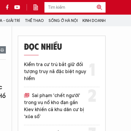
 - GIẢI TRÍ
THỂ THAO
SỐNG Ở HÀ NỘI
KINH DOANH
THÔNG TIN THÊM
ĐỌC NHIỀU
CỘNG TÁC VỚI ANTĐ
TRA CỨU XE
Kiểm tra cư trú bắt giữ đối
HOTLINE: 032 9907 579
tượng truy nã đặc biệt nguy
hiểm
c
Hồ
Sai phạm 'chết người'
trong vụ nổ kho đạn gần
Kiev khiến cả khu dân cư bị
‘xóa sổ’