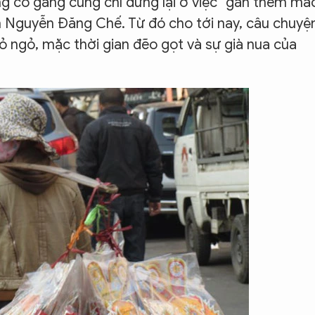
g cố gắng cũng chỉ dừng lại ở việc “gắn thêm má
n Nguyễn Đăng Chế. Từ đó cho tới nay, câu chuyệ
ỏ ngỏ, mặc thời gian đẽo gọt và sự già nua của