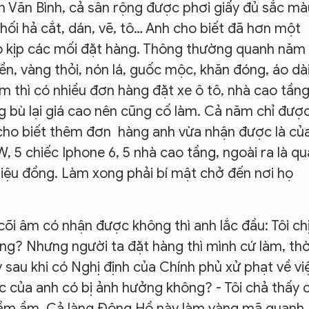
 Văn Bình, cả sân rộng được phơi giấy đủ sắc mà
hối hả cắt, dán, vẽ, tô… Anh cho biết đã hơn một
o kịp các mối đặt hàng. Thông thường quanh năm
ền, vàng thỏi, nón lá, guốc mộc, khăn đóng, áo dài
m thì có nhiều đơn hàng đặt xe ô tô, nhà cao tầng
g bù lại giá cao nên cũng cố làm. Cả năm chỉ đượ
cho biết thêm đơn hàng anh vừa nhận được là củ
 5 chiếc Iphone 6, 5 nhà cao tầng, ngoài ra là q
c triệu đồng. Làm xong phải bí mật chở đến nơi họ
cõi âm có nhận được không thì anh lắc đầu: Tôi chị
g? Nhưng người ta đặt hàng thì mình cứ làm, thờ
 sau khi có Nghị định của Chính phủ xử phạt về vi
c của anh có bị ảnh hưởng không? - Tôi chả thấy 
ng ầm ầm. Cả làng Đông Hồ này làm vàng mã quanh