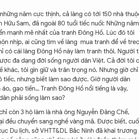
những năm cực thịnh, cả làng có tới 150 nhà thuộ
n Hữu Sam, đã ngoài 80 tuổi tiếc nuối: Những năm
riển mạnh mẽ nhất của tranh Đông Hồ. Lúc đó tôi
hộn nhịp, ai cũng tìm về làng mua tranh để về tre
ỉ có cái làng Đông Hồ này làm tranh thôi. Người 
ợc đa dạng đời sống người dân Việt. Cả đời tôi c
khác, tôi gìn giữ và trân trọng nó. Nhưng giờ chỉ
có tiếc, nhưng biết làm sao được. Giờ người dân
 áo, gạo tiền… Tranh Đông Hồ nổi tiếng là vậy,
dân phải sống làm sao?
chỉ còn 3 hộ làm là nhà ông Nguyễn Đăng Chế,
ại đều chuyển sang nghề vàng mã. Được biết, cuố
cục Du lịch, sở VHTT&DL Bắc Ninh đã khai trương