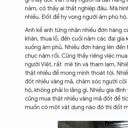
năm, có thấy ai thất nghiệp đâu. Mà hìn
nhiều. Đốt để hy vọng người âm phù hộ
Anh kể anh từng nhận nhiều đơn hàng củ
khăn, thua lỗ, đến cuối năm các đại gia 
xuống âm phủ. Nhiều đơn hàng lên đến h
chục năm rồi. Cũng thấy riêng việc mu
người Việt, rất mê tín và tham lam. Nh
thật nhiều để mong mình thoát tội. Nhiều
đốt nhiều vàng mã, chăm sóc người cõi 
hộ, không phải lo lắng gì. Nhiều gia đìn
cũng mua thật nhiều vàng mã đốt để tí
muốn có một vật dụng nào đó thì đốt m