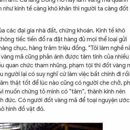
h như kinh tế càng khó khăn thì người ta càng đốt
.
a các đại gia nhà đất, chứng khoán. Kinh tế khó
không tiếc tiền đổ ra đặt hàng đủ mọi thể loại gửi
àng chục, hàng trăm triệu đồng. “Tôi làm nghề n
a vàng mã cũng phản ánh được tâm tính của nhiều
iều quan chức tham nhũng, phạm tội thì đốt vàng
 người lại có suy nghĩ cứ làm việc bất chính đi rồi
âm thật tốt để lúc nào cũng có người che chở, p
h vì muốn chứng tỏ mình có “tâm”, thành kính nên
ch đức. Có người đốt vàng mã để toại nguyện ước
ô hình đồ vật đó.