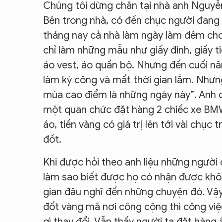
Chúng tôi dừng chân tại nhà anh Nguyễn
Bên trong nhà, có đến chục người đang 
tháng nay cả nhà làm ngày làm đêm ch
chỉ làm những mẫu như giấy đinh, giấy ti
áo vest, áo quần bộ. Nhưng đến cuối nă
làm kỳ công và mất thời gian lắm. Nhưn
mùa cao điểm là những ngày này”. Anh 
một quan chức đặt hàng 2 chiếc xe BMW,
áo, tiền vàng có giá trị lên tới vài chụ
đốt.
Khi được hỏi theo anh liệu những người 
làm sao biết được họ có nhận được khôn
gian đâu nghĩ đến những chuyện đó. Vậy
đốt vàng mã nơi công cộng thì công việ
gì thay đổi. Vẫn thấy người ta đặt hà