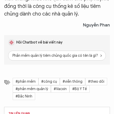
đồng thời là công cụ thống kê số liệu tiêm
chủng dành cho các nhà quản lý.
Nguyễn Phan
Hỏi Chatbot về bài viết này
Phần mềm quản lý tiêm chủng quốc gia có tên là gì?
Ph
#phần mềm
#công cụ
#viễn thông
#theo dõi
#phần mềm quản lý
#Vacxin
#Bộ Y Tế
#Bắc Ninh
TIN LIÊN QUAN