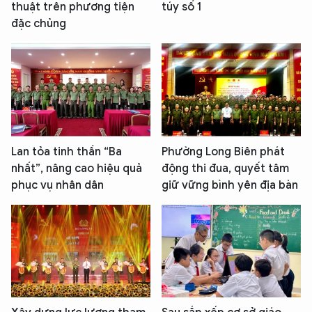
thuật trên phương tiện
túy số 1
đặc chủng
Lan tỏa tinh thần “Ba
Phường Long Biên phát
nhất”, nâng cao hiệu quả
động thi đua, quyết tâm
phục vụ nhân dân
giữ vững bình yên địa bàn
XIN CHÀO,
TÔI LÀ CHATBOT CỦA
Hãy hỏi tôi bất kỳ điều gì bạn cần biết về
An Ninh Thủ Đô nhé. Tôi sẵn sàng hỗ trợ!