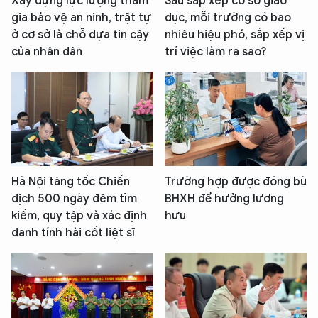
Xây dựng lực lượng tham
Sau sắp xếp cơ sở giáo
gia bảo vệ an ninh, trật tự
dục, mỗi trường có bao
ở cơ sở là chỗ dựa tin cậy
nhiêu hiệu phó, sắp xếp vị
của nhân dân
trí việc làm ra sao?
Hà Nội tăng tốc Chiến
Trường hợp được đóng bù
dịch 500 ngày đêm tìm
BHXH để hưởng lương
kiếm, quy tập và xác định
hưu
danh tính hài cốt liệt sĩ