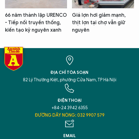
66 năm thành lập URENCO
Giá lợn hơi giảm mạnh,
- Tiếp nối truyền thống,
thịt lợn tại chợ vẫn giữ
kiến tạo kỷ nguyên xanh
nguyên
ĐỊA CHỈ TÒA SOẠN
82 Lý Thường Kiệt, phường Cửa Nam, TP Hà Nội
ĐIỆN THOẠI
+84-24 3942 6355
ĐƯỜNG DÂY NÓNG: 032 9907 579
EMAIL