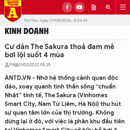
Thứ Sáu, ngày 07/08/2026, 13:24:53
KINH DOANH
Cư dân The Sakura thoả đam mê
bơi lội suốt 4 mùa
P.V
21/02/2022 05:25
ANTD.VN - Nhờ hệ thống cảnh quan độc
đáo, xoay quanh tinh thần sống “chuẩn
Nhật” tinh tế, The Sakura (Vinhomes
Smart City, Nam Từ Liêm, Hà Nội) thu hút
sự quan tâm lớn của thị trường. Không
dừng lại ở đó, với việc là phân khu đầu tiên