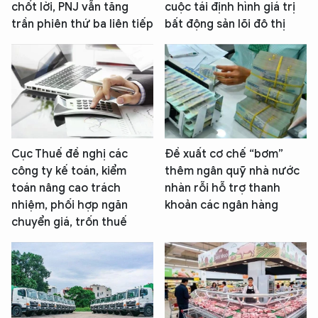
chốt lời, PNJ vẫn tăng
cuộc tái định hình giá trị
trần phiên thứ ba liên tiếp
bất động sản lõi đô thị
Cục Thuế đề nghị các
Đề xuất cơ chế “bơm”
công ty kế toán, kiểm
thêm ngân quỹ nhà nước
toán nâng cao trách
nhàn rỗi hỗ trợ thanh
nhiệm, phối hợp ngăn
khoản các ngân hàng
chuyển giá, trốn thuế