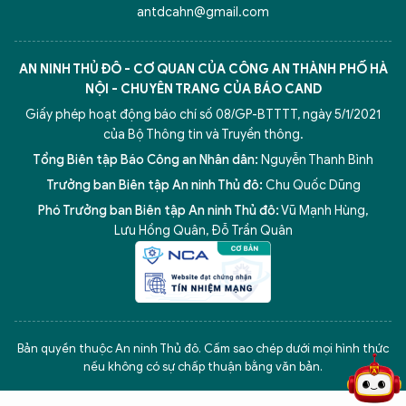
antdcahn@gmail.com
AN NINH THỦ ĐÔ - CƠ QUAN CỦA CÔNG AN THÀNH PHỐ HÀ
NỘI - CHUYÊN TRANG CỦA BÁO CAND
Giấy phép hoạt động báo chí số 08/GP-BTTTT, ngày 5/1/2021
của Bộ Thông tin và Truyền thông.
Tổng Biên tập Báo Công an Nhân dân:
Nguyễn Thanh Bình
Trưởng ban Biên tập An ninh Thủ đô:
Chu Quốc Dũng
Phó Trưởng ban Biên tập An ninh Thủ đô:
Vũ Mạnh Hùng
,
Lưu Hồng Quân
,
Đỗ Trần Quân
5 điểm nghẽn của Hà Nội
giải pháp xử lý điểm nghẽn của
Bản quyền thuộc An ninh Thủ đô. Cấm sao chép dưới mọi hình thức
nếu không có sự chấp thuận bằng văn bản.