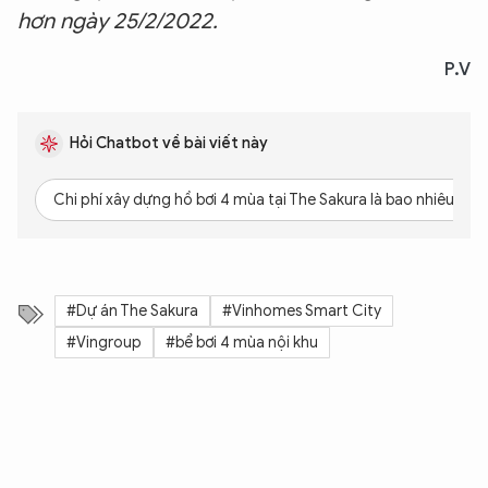
hơn ngày 25/2/2022.
P.V
Hỏi Chatbot về bài viết này
XIN CHÀO,
Chi phí xây dựng hồ bơi 4 mùa tại The Sakura là bao nhiêu?
TÔI LÀ CHATBOT CỦA
Hãy hỏi tôi bất kỳ điều gì bạn cần biết về
An Ninh Thủ Đô nhé. Tôi sẵn sàng hỗ trợ!
#Dự án The Sakura
#Vinhomes Smart City
#Vingroup
#bể bơi 4 mùa nội khu