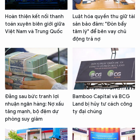
Hoàn thiện kết nối thanh
Luật hóa quyền thu giữ tài
toán xuyên biên giới giữa
sản bảo đảm: "Đòn bẩy
Việt Nam và Trung Quốc
tâm lý" để bên vay chủ
động trả nợ
Đằng sau bức tranh lợi
Bamboo Capital và BCG
nhuận ngân hàng: Nợ xấu
Land bị hủy tư cách công
tăng mạnh, bộ đệm dự
ty đại chúng
phòng suy giảm