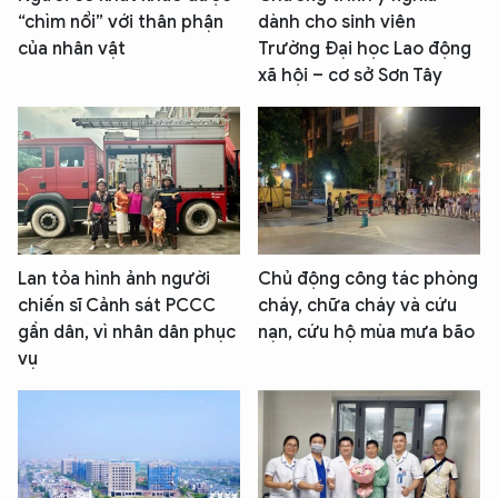
“chìm nổi” với thân phận
dành cho sinh viên
của nhân vật
Trường Đại học Lao động
xã hội – cơ sở Sơn Tây
Lan tỏa hình ảnh người
Chủ động công tác phòng
chiến sĩ Cảnh sát PCCC
cháy, chữa cháy và cứu
gần dân, vì nhân dân phục
nạn, cứu hộ mùa mưa bão
vụ