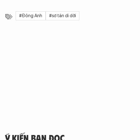
#Đông Anh
#sơ tán di dời
Ý KIẾN BẠN ĐỌC