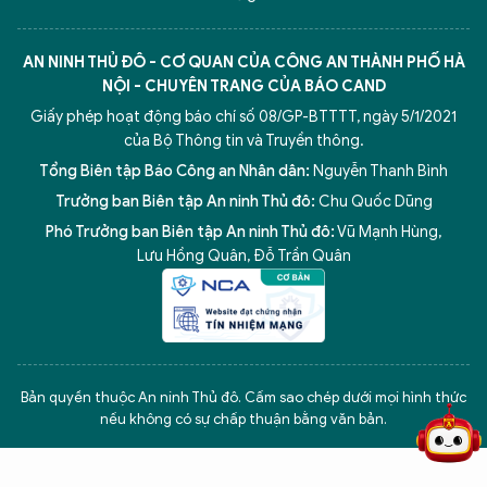
AN NINH THỦ ĐÔ - CƠ QUAN CỦA CÔNG AN THÀNH PHỐ HÀ
NỘI - CHUYÊN TRANG CỦA BÁO CAND
Giấy phép hoạt động báo chí số 08/GP-BTTTT, ngày 5/1/2021
của Bộ Thông tin và Truyền thông.
Tổng Biên tập Báo Công an Nhân dân:
Nguyễn Thanh Bình
Trưởng ban Biên tập An ninh Thủ đô:
Chu Quốc Dũng
Phó Trưởng ban Biên tập An ninh Thủ đô:
Vũ Mạnh Hùng
,
Lưu Hồng Quân
,
Đỗ Trần Quân
5 điểm nghẽn của Hà Nội
giải pháp xử lý điểm nghẽn của
Bản quyền thuộc An ninh Thủ đô. Cấm sao chép dưới mọi hình thức
nếu không có sự chấp thuận bằng văn bản.