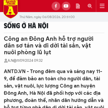
Thứ Năm, ngày 06/08/2026, 20:51:00
SỐNG Ở HÀ NỘI
Công an Đông Anh hỗ trợ người
dân sơ tán và di dời tài sản, vật
nuôi phòng lũ lụt
A.N
11/09/2024 09:32
ANTD.VN - Trong đêm qua và sáng nay 11-
9, để đảm bảo an toàn cho người dân, tài
sản, vật nuôi, lực lượng Công an huyện
Đông Anh, Hà Nội đã phối hợp với các địa
phương, đoàn thể, nhân dân hướng dẫn và
hỗ trợ từng nhà dân di dời tài sản, vật nuôi