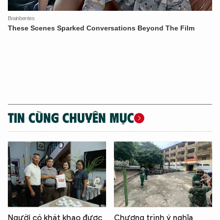
Hãy hỏi tôi bất kỳ điều gì bạn cần biết về
An Ninh Thủ Đô nhé. Tôi sẵn sàng hỗ trợ!
TIN CÙNG CHUYÊN MỤC
Người có khát khao được
Chương trình ý nghĩa