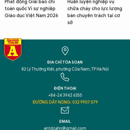
Phát động Giải báo chí
Huấn luyện nghiệp vụ
toàn quốc Vì sự nghiệp
chữa cháy cho lực lượng
Giáo dục Việt Nam 2026
bán chuyên trách tại cơ
sở
ĐỊA CHỈ TÒA SOẠN
82 Lý Thường Kiệt, phường Cửa Nam, TP Hà Nội
ĐIỆN THOẠI
+84-24 3942 6355
ĐƯỜNG DÂY NÓNG: 032 9907 579
EMAIL
antdcahn@gmail.com